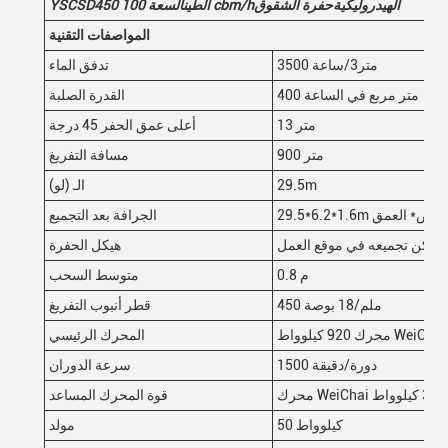
الهيدروليكية
حفرة الشقوق
cbm/h
الطين
السعة 100
0
YSCSD45
المواصفات التقنية
3500 متر3/ساعة
تدفق الماء
400 متر مربع في الساعة
القدرة الصلبة
13 متر
أعلى عمق الحفر 45 درجة
900 متر
مسافة التفريغ
29.5m
الـ (لو)
عرض* العمق
الجرافة بعد التجميع
 ويمكن تجميعه في موقع العمل
هيكل الحفرة
0.8 م
متوسط السحب
450 ملم/18 بوصة
قطر أنبوب التفريغ
محرك 920 كيلوواط WeiChai
المحرك الرئيسي
1500 دورة/دقيقة
سرعة الدوران
اط
قوة المحرك المساعد
50 كيلوواط
مولد