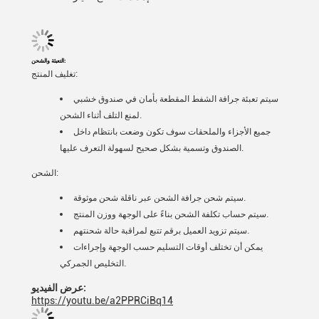
التعبئة والشحن:
تغليف المنتج:
سيتم تعبئة جرافة الشفط المقطعة بأمان في صندوق خشبي
لمنع التلف أثناء الشحن.
جميع الأجزاء والملحقات سوف تكون وضعت بانتظام داخل
الصندوق وتسمية بشكل صحيح لسهولة التعرف عليها.
الشحن:
سيتم شحن جرافة الشحن عبر ناقلة شحن موثوقة.
سيتم حساب تكلفة الشحن بناءً على الوجهة ووزن المنتج.
سيتم تزويد العميل برقم تتبع لمراقبة حالة شحنتهم.
يمكن أن تختلف أوقات التسليم حسب الوجهة وإجراءات
التخليص الجمركي.
عرض الفيديو:
https://youtu.be/a2PPRCiBq14