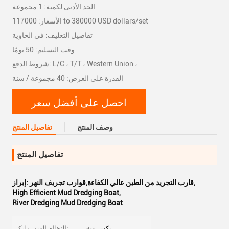
الحد الأدنى لكمية: 1 مجموعة
الأسعار: 117000 to 380000 USD dollars/set
تفاصيل التغليف: في الحاوية
وقت التسليم: 50 يومًا
شروط الدفع: L/C ، T/T ، Western Union ،
القدرة على العرض: 40 مجموعة / سنة
احصل على أفضل سعر
وصف المنتج
تفاصيل المنتج
تفاصيل المنتج
,
قارب التجريد من الطين عالي الكفاءة,قوارب تجريف النهر
إبراز:
High Efficient Mud Dredging Boat
,
River Dredging Mud Dredging Boat
ريكسروث
النظام الهيدروليكي: