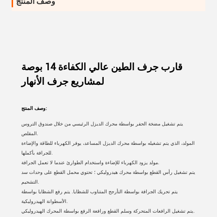
وصف المنتج
قارب جرف الطين عالي الكفاءة 14 بوصة
لمشاريع جرف الأنهار
وصف المنتج:
يتم تشغيل مضخة الحفر بواسطة محرك الديزل الرئيسي من خلال صندوق التروس
المقلص.
المولد، الذي يتم تشغيله بواسطة محرك الديزل المساعد، يوفر الكهرباء للطاقة والإضاءة
للجرافة بأكملها.
مولد يزود الكهرباء للإضاءة واستخدام الطوارئ عندما لا تعمل الجرافة.
يتم تشغيل رأس القطع بواسطة محرك هيدروليكي ؛ تحتوي محمل القطع على وحدات سد
التشحيم.
يتم تحريك الجرافة بواسطة التأرجح المتناوب للشظايا. يتم رفع الشظايا بواسطة
الأسطوانة الهيدروليكية.
يتم تشغيل الرافعات المتحركة وسلم القطع ورافعة الرفع بواسطة المحرك الهيدروليكي.