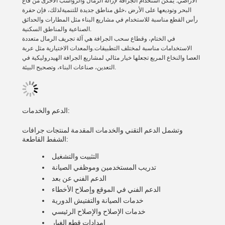
الأراضي. يمكن استخدام الجرافة لإزالة الرمال والرواسب الأخرى من قاع
البحر وتوديعها على الأرض ،خلق مناطق جديدة للتنميةلذلك، فإن حفرة
رأس القطع مناسبة للاستخدام في مشاريع البناء مثل المطارات والحدائق
الصناعية والمناطق السكنية.
في الختام، وقطاع سحب الجرافة هي آلة تجريف الرمال متعددة
الاستخدامات مناسبة لمختلف التطبيقات.والمعدات الاختيارية مثل عربة
العصا والنخاع المربع تجعلها خيار مثالي لمشاريع الجرافة الهيدروليكية في
التعدين، صناعات البناء، وتصحيح البيئة.
الدعم والخدمات:
وتشمل الدعم التقني والخدمات المقدمة لمنتجات جرافات
الشفط القاطعة:
التثبيت والتشغيل
تدريب المستخدمين وموظفي الصيانة
الدعم الفني عن بعد
الدعم الفني في الموقع وإصلاح الأخطاء
خدمات الصيانة والتفتيش الدورية
خدمات الإصلاح والإصلاح الرئيسي
إمدادات قطع الغيار