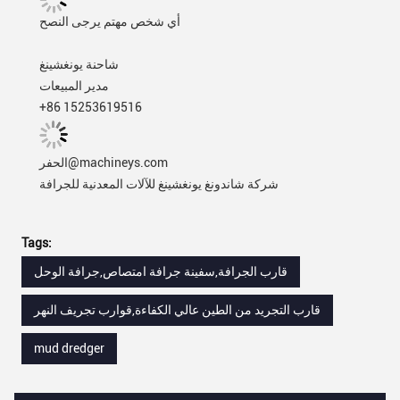
أي شخص مهتم يرجى النصح
شاحنة يونغشينغ
مدير المبيعات
+86 15253619516
الحفر@machineys.com
شركة شاندونغ يونغشينغ للآلات المعدنية للجرافة
Tags:
قارب الجرافة,سفينة جرافة امتصاص,جرافة الوحل
قارب التجريد من الطين عالي الكفاءة,قوارب تجريف النهر
mud dredger