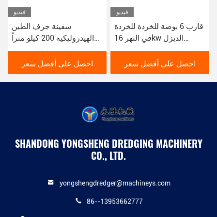
فيديو
فيديو
قارب 6 بوصة للخردة للخردة
سفينة جرف الطين
في النهر 16kw الديزل
الهيدروليكية 200 كيلو متراً
الهيدروليكية
في الساعة 16 كيلوواط
اللون الأحمر المستخدم في
احصل على أفضل سعر
احصل على أفضل سعر
جرف الأنهار
SHANDONG YONGSHENG DREDGING MACHINERY
CO., LTD.
yongshengdredger@machineys.com
86--13953662777