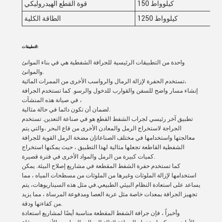
150 كيلوواط
قوة القطع الهيدروليكي
1250 كيلوواط
الطاقة الكلية
التطبيقات:
واحدة من التطبيقات الرئيسية للجرافة الشفطية هي في بناء الموانئ
والموانئ.
تستخدم الحفرة لإزالة الرمال والرواسب الأخرى من الممرات المائية،
إنشاء مسار واضح للسفن والقوارب للدخول والرسو. كما تستخدم الجرافة
في صيانة هذه المنشآت ،
لضمان أن تكون دائما في حالة مثالية.
تطبيق آخر رئيسي لجراب الشفط القطع هو في صناعة التعدين. تستخدم
الجراجة لاستخراج الرمل والمعادن الأخرى من قاع البحر ،والتي يتم
معالجتها واستخدامها في مختلف الصناعاتإن مضخة الرمل القوية للجرافة
الشفطية القاطعة تجعلها مثالية لهذا التطبيق ، حيث يمكنها استخراج
كميات كبيرة من الرمل والمواد الأخرى في فترة قصيرة.
كما تستخدم حفرة الشفط المقطعة في مشاريع إصلاح البيئة. يمكن
استخدامها لإزالة الملوثات وغيرها من الملوثات من مسطحات المياه ، مما
يساعد على استعادة النظام البيئي الطبيعي.في مثل هذه السيناريوهات، يتم
تجهيز الجرافة بمعدات خاصة مثل عربة العصا ومدفوعة المرساة ، مما يزيد
من كفاءتها ودقة.
وأخيراً ، فإن جرافة الشفط المقطعة مناسبة أيضًا لمشاريع استعادة