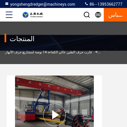
yongshengdredger@machineys.com
86--13953662777
إقتباس
المنتجات
>
قارب جرف الطين
قارب جرف الطين عالي الكفاءة 14 بوصة لمشاريع جرف الأنهار