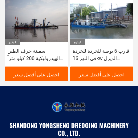
فيديو
فيديو
قارب 6 بوصة للخردة للخردة
سفينة جرف الطين
في النهر 16kw الديزل
الهيدروليكية 200 كيلو متراً
الهيدروليكية
في الساعة 16 كيلوواط
اللون الأحمر المستخدم في
احصل على أفضل سعر
احصل على أفضل سعر
جرف الأنهار
SHANDONG YONGSHENG DREDGING MACHINERY
CO., LTD.