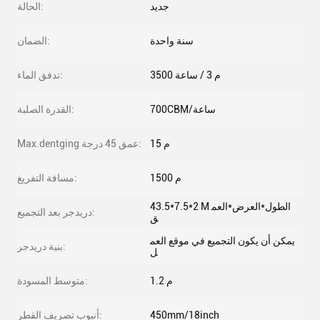
جديد
الحالة:
سنة واحدة
الضمان:
3500 م 3 / ساعة
تدفق الماء:
700CBM/ساعة
القدرة الصلبة:
15 م
Max.dentging عمق 45 درجة:
1500 م
مسافة التفريغ:
43.5*7.5*2 M الطول*العرض*العم
دريدجر بعد التجميع:
ق
يمكن أن يكون التجميع في موقع العم
بنية دريدجر:
ل
1.2 م
متوسط ​​المسودة:
450mm/18inch
أنبوب تصريف القطر: