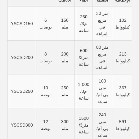
الإجمالية
الصلبة
الماء
الأنابيب
30 متر
260
102
مربع
150
6
م3/
YSCSD150
كيلوواط
في
ملم
بوصات
ساعة
الساعة
80 متر
600
213
مربع
200
8
متر3/
YSCSD200
كيلوواط
في
ملم
بوصات
ساعة
الساعة
160
1،000
367
سي
250
10
م3/
YSCSD250
كيلوواط
بي ام/
ملم
بوصة
ساعة
ساعة
240
1500
591
سي
300
12
متر3/
YSCSD300
كيلوواط
بي أم/
ملم
بوصة
ساعة
ساعة