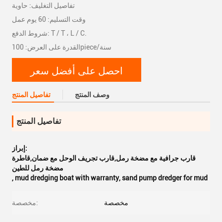
تفاصيل التغليف: حاوية
وقت التسليم: 60 يوم عمل
شروط الدفع: T / T ، L / C.
القدرة على العرض: 100piece/سنة
احصل على أفضل سعر
وصف المنتج
تفاصيل المنتج
تفاصيل المنتج
إبراز:
قارب جرافية مع مضخة رمل,قارب تجريف الوحل مع ضمان,قاطرة
مضخة رمل للطين
,
mud dredging boat with warranty
,
sand pump dredger for mud
مخصصة
مخصصة: