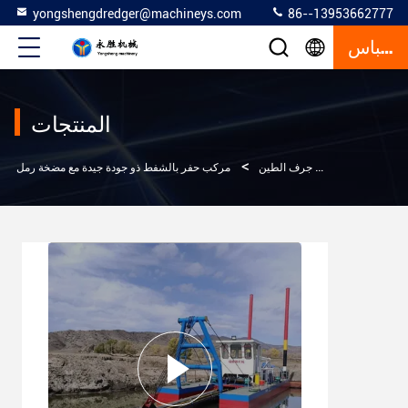
yongshengdredger@machineys.com
86--13953662777
إقتباس
المنتجات
>
>
المنتجات
قارب جرف الطين
مركب حفر بالشفط ذو جودة جيدة مع مضخة رمل