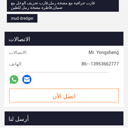
قارب جرافية مع مضخة رمل,قارب تجريف الوحل مع
ضمان,قاطرة مضخة رمل للطين
mud dredger
الاتصالات
Mr. Yongsheng
الاتصالات:
86--13953662777
الهاتف:
اتصل الآن
أرسل لنا