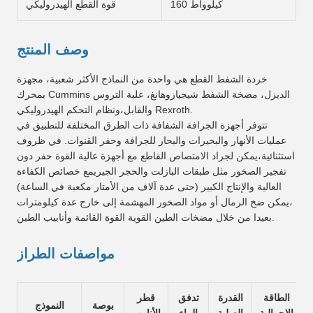
160 كيلوواط
قوة القطع الهيدروليكي
وصف المنتج
خردة الشفط القطع هي واحدة من النماذج الأكثر شعبية، مجهزة
بمحرك Cummins الديزل، مضخة الشفط شيجيازوهانغ، علبة التروس
والقابل،ونظام التحكم الهيدروليكي Rexroth.
تتوفر أجهزة الجرافة الشفافة ذات الطرق المختلفة للتطبيق في
عمليات الأنهار والبحيرات والبحار للجرافة وحفر القنوات. في ظروف
استثنائية،يمكن لجراد الامتصاص القاطع مع أجهزة عالية القوة حفر دون
تفجير الصخور مثل طبقات البازلت والحجر الجيريمع خصائص الكفاءة
العالية والإنتاج الكبير (حتى عدة آلاف من الأمتار مكعبة في الساعة)
،يمكن ضخ الرمال أو مواد الصخور المهشمة إلى خارج عدة كيلومترات
بعيدا من خلال مضخات الطين القوية القوة القائمة وأنابيب الطين.
مواصفات الطراز
الطاقة
القدرة
تدفق
قطر
بوصة
النموذج