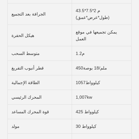
43.5*7.5*2 م
الجرافة بعد التجميع
(طول*عرض*عمق)
يمكن تجميعها في موقع
هيكل الحفرة
العمل
1.2م
متوسط السحب
450ملم/18 بوصة
قطر أنبوب التفريغ
1057كيلوواط
الطاقة الإجمالية
1,007kw
المحرك الرئيسي
425 كيلوواط
قوة المحرك المساعد
30 كيلوواط
مولد