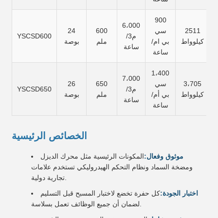
900
6،000
2511
سي
600
24
م3/
YSCSD600
كيلوواط
بي ام/
ملم
بوصة
ساعة
ساعة
1،400
7،000
3،705
سي
650
26
م3/
YSCSD650
كيلوواط
بي أم/
ملم
بوصة
ساعة
ساعة
الخصائص الرئيسية
موثوق وفعال:
المكونات الرئيسية مثل محرك الديزل
ومضخة السماد ونظام التحكم الهيدروليكي تستخدم علامات
تجارية دولية.
اختبار الجودة:
كل حفرة تخضع لاختبار المسبح قبل التسليم
لضمان أن جميع الوظائف تعمل بسلاسة.