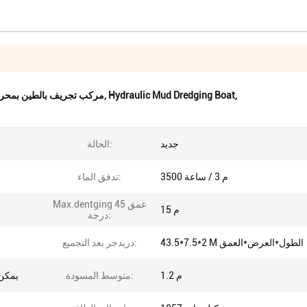
,
Hydraulic Mud Dredging Boat
,
مركب تجريف بالطين بمحرك
جديد
الحالة:
3500 م 3 / ساعة
تدفق الماء:
Max.dentging عمق 45
15 م
درجة:
43.5*7.5*2 M الطول*العرض*العمق
دريدجر بعد التجميع:
1.2 م
متوسط ​​المسودة:
يمكن 