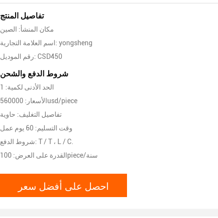
تفاصيل المنتج
مكان المنشأ: الصين
اسم العلامة التجارية: yongsheng
رقم الموديل: CSD450
شروط الدفع والشحن
الحد الأدنى لكمية: 1
الأسعار: 560000usd/piece
تفاصيل التغليف: حاوية
وقت التسليم: 60 يوم عمل
شروط الدفع: T / T ، L / C.
القدرة على العرض: 100piece/سنة
احصل على أفضل سعر