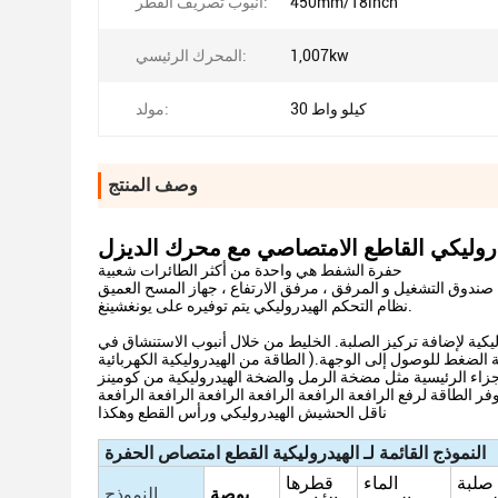
450mm/18inch
أنبوب تصريف القطر:
1,007kw
المحرك الرئيسي:
30 كيلو واط
مولد:
وصف المنتج
روليكي القاطع الامتصاصي مع محرك الديزل
حفرة الشفط هي واحدة من أكثر الطائرات شعبية
صندوق التشغيل و المرفق ، مرفق الارتفاع ، جهاز المسح العميق
نظام التحكم الهيدروليكي يتم توفيره على يونغشينغ.
كية لإضافة تركيز الصلبة. الخليط من خلال أنبوب الاستنشاق في
الضغط للوصول إلى الوجهة.( الطاقة من الهيدروليكية الكهربائية
لأجزاء الرئيسية مثل مضخة الرمل والضخة الهيدروليكية من كومينز
ر الطاقة لرفع الرافعة الرافعة الرافعة الرافعة الرافعة الرافعة
ناقل الحشيش الهيدروليكي ورأس القطع وهكذا
النموذج
القائمة
لـ
الهيدروليكية
القطع
امتصاص
الحفرة
صلبة
الماء
قطرها
بوصة
النموذج