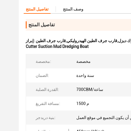
وصف المنتج
تفاصيل المنتج
تفاصيل المنتج
 ديزل,قارب جرف الطين الهيدروليكي,قارب جرف الطين
إبراز:
Cutter Suction Mud Dredging Boat
مخصصة
مخصصة:
سنة واحدة
الضمان:
700CBM/ساعة
القدرة الصلبة:
1500 م
مسافة التفريغ:
أن يكون التجميع في موقع العمل
بنية دريدجر: