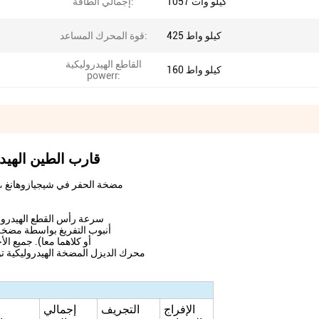
1057 كيلو وات
إجمالي الطاقة:
425 كيلو واط
قوة المحرك المساعد:
القاطع الهيدروليكية
160 كيلو واط
powerr:
قارب الطين الهيد
مضخة الحفر في شيجيازوهانغ ، 
سرعة رأس القطع الهيدرولي
أنبوب التفريغ بواسطة مضخة 
أو كلاهما معا). جميع ا
محرك الديزل المضخة الهيدروليكية توف
الإفراج
التجريف
إجمالي