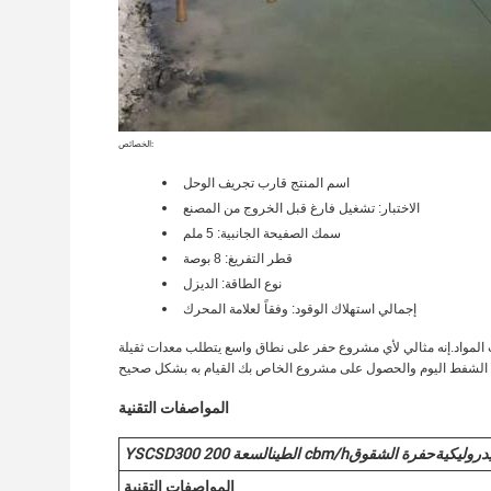
الخصائص:
اسم المنتج
قارب تجريف الوحل
الاختبار: تشغيل فارغ قبل الخروج من المصنع
سمك الصفيحة الجانبية: 5 ملم
قطر التفريغ: 8 بوصة
نوع الطاقة: الديزل
إجمالي استهلاك الوقود: وفقاً لعلامة المحرك
المواصفات التقنية
يدروليكية
حفرة الشقوق
cbm/h
الطين
السعة 200
0
YSCSD30
المواصفات التقنية