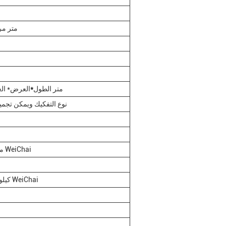
200 متر
23.5*4.8*1.5 متر الطول
*
العرض* ال
نوع التفكيك ويمكن تجمي
محرك 258 كيلوواط WeiChai
84 كيلوواط من محرك WeiChai