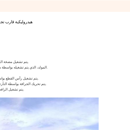
200 cbm / h هيدروليكية
يتم تشغيل مضخة الحفر بواسطة محرك الديزل الرئيسي من خلال صندوق التروس المقلص.
المولد، الذي يتم تشغيله بواسطة محرك الديزل المساعد، يوفر الكهرباء للطاقة والإضاءة للجرافة بأكملها.
يتم تشغيل رأس القطع بواسطة محرك هيدروليكي ؛ تحتوي محمل القطع على وحدات سد التشحيم.
يتم تحريك الجرافة بواسطة التأرجح المتناوب للشظايا. يتم رفع الشظايا بواسطة الأسطوانة الهيدروليكية.
يتم تشغيل الرافعات المتحركة وسلم القطع ورافعة الرفع بواسطة المحرك الهيدروليكي.