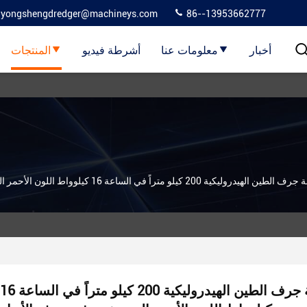
yongshengdredger@machineys.com
86--13953662777
أخبار
معلومات عنا
أشرطة فيديو
المنتجات
 الهيدروليكية 200 كيلو متراً في الساعة 16 كيلوواط اللون الأحمر المستخدم في جرف الأنهار
سفينة جرف الطين الهيدروليكية 200 كيلو متراً في الساعة 16