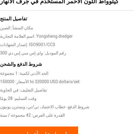
كيلوواط اللون الأحمر المستخدم في جرف الأنهار
تفاصيل المنتج
مكان المنشأ: الصين
اسم العلامة التجارية: Yongsheng dredger
إصدار الشهادات: ISO9001/CCS
رقم الموديل: واي إس سي إس دي 300
شروط الدفع والشحن
الحد الأدنى لكمية: 1 مجموعة
الأسعار: 150000 to 320000 USD dollars/set
تفاصيل التغليف: في الحاوية
وقت التسليم: 28 يومًا
شروط الدفع: خطاب الاعتماد، تي/تي، ويسترن يونيون
القدرة على العرض: 42 مجموعة / سنة
احصل على أفضل سعر