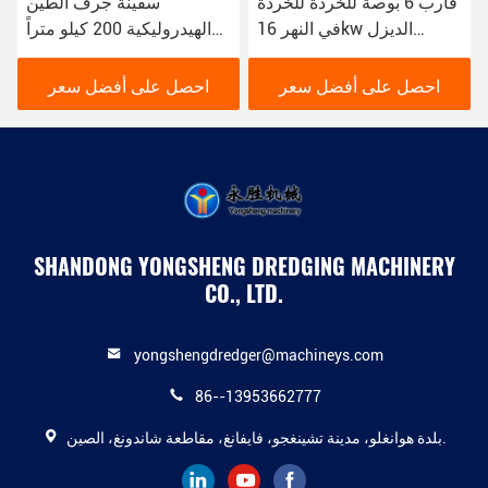
قارب 6 بوصة للخردة للخردة
سفينة جرف الطين
في النهر 16kw الديزل
الهيدروليكية 200 كيلو متراً
الهيدروليكية
في الساعة 16 كيلوواط
اللون الأحمر المستخدم في
احصل على أفضل سعر
احصل على أفضل سعر
جرف الأنهار
SHANDONG YONGSHENG DREDGING MACHINERY
CO., LTD.
yongshengdredger@machineys.com
86--13953662777
بلدة هوانغلو، مدينة تشينغجو، فايفانغ، مقاطعة شاندونغ، الصين.