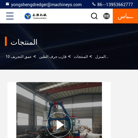
yongshengdredger@machineys.com
86--13953662777
إقتباس
المنتجات
>
>
>
المنزل
المنتجات
قارب جرف الطين