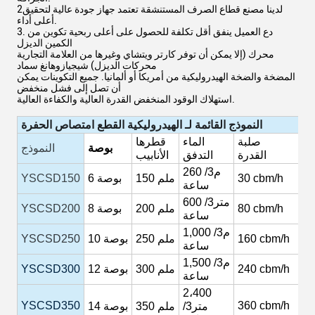
2لدينا مصنع قطاع الصرف المستنشقة تعتمد جهاز جودة عالية لتحقيق
أعلى أداء.
3. دع العميل ينفق أقل تكلفة للحصول على أعلى ربحية تكوين من
الكمين الديزل
محرك (إلا يمكن أن توفر كارتر ويتشاي وغيرها من العلامة التجارية
محركات الديزل) شيجيازوهانغ سماد
المضخة والضخة الهيدروليكية من أمريكا أو ألمانيا. جميع التكوينات يمكن
أن تصل إلى فشل منخفض
استهلاك الوقود المنخفض القدرة العالية والكفاءة العالية.
النموذج
القائمة
لـ
الهيدروليكية
القطع
امتصاص
الحفرة
ي
صلبة
الماء
قطرها
بوصة
النموذج
ة
القدرة
التدفق
الأنابيب
260 م3/
1
cbm/h
30
ملم
150
بوصة
6
YSCSD150
ساعة
600 متر3/
2
cbm/h
80
200 ملم
بوصة
8
YSCSD200
ساعة
م3/
1,000
3
cbm/h
160
250 ملم
بوصة
10
YSCSD250
ساعة
م3/
1,500
5
cbm/h
240
300 ملم
بوصة
12
YSCSD300
ساعة
2،400
YSCSD350
360
cbm/h
9
متر3/
350 ملم
بوصة
14