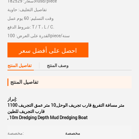
الأسعار: 182529usd/piece
تفاصيل التغليف: حاوية
وقت التسليم: 60 يوم عمل
شروط الدفع: T / T ، L / C.
القدرة على العرض: 100piece/سنة
احصل على أفضل سعر
وصف المنتج
تفاصيل المنتج
تفاصيل المنتج
إبراز:
1100 متر مسافة التفريغ قارب تجريف الوحل,10 متر عمق التجريف
قارب التجريف للطين
,
10m Dredging Depth Mud Dredging Boat
مخصصة
مخصصة: