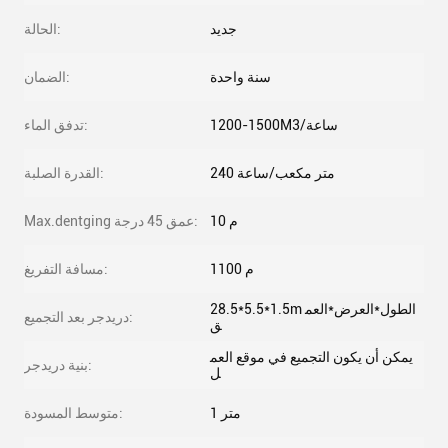
جديد
الحالة:
سنة واحدة
الضمان:
1200-1500M3/ساعة
تدفق الماء:
240 متر مكعب/ساعة
القدرة الصلبة:
10 م
Max.dentging عمق 45 درجة:
1100 م
مسافة التفريغ:
28.5*5.5*1.5m الطول*العرض*العم
دريدجر بعد التجميع:
ق
يمكن أن يكون التجميع في موقع العم
بنية دريدجر:
ل
1 متر
متوسط ​​المسودة: