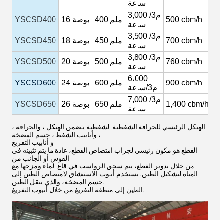
ساعة
م3/
3,000
1
cbm/h
500
400 ملم
بوصة
16
YSCSD400
ساعة
م3/
3,500
1
cbm/h
700
450 ملم
بوصة
18
YSCSD450
ساعة
م3/
3,800
1
cbm/h
760
500 ملم
بوصة
20
YSCSD500
ساعة
2
6،000
cbm/h
900
600 ملم
بوصة
24
YSCSD600
ط
م3/ساعة
3
م3/
7,000
cbm/h
1,400
650 ملم
بوصة
26
YSCSD650
ط
ساعة
الهيكل الرئيسي للجرافة الشفطية الشفطية يتضمن الهيكل ، والجرافة ،
وأنابيب الشفط ، جسم المضخة ،
و أنابيب التفريغ
القطع هو مكون رئيسي لجراب امتصاص القطع، عادة ما يتم تثبيته في
القوس أو الجانب من
من خلال تدوير القطع، يتم سحق الرواسب في قاع الماء ومزجها مع
المياه لتشكيل الطين. يستخدم أنبوب الاستنشاق لامتصاص الطين إلى
جسم المضخة، والذي ينقل الطين.
الطين إلى منطقة التفريغ من خلال أنبوب التفريغ.