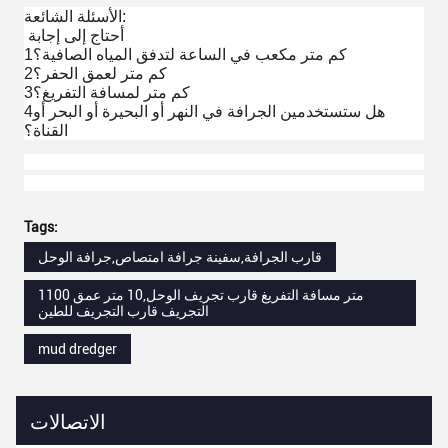
الأسئلة الشائعة:
أحتاج إلى إجابة
1كم متر مكعب في الساعة لتدفق المياه الصافية؟
2كم متر لعمق الحفر؟
3كم متر لمسافة التفريغ؟
4هل ستستخدمين الجرافة في النهر أو البحيرة أو البحر أو
القناة؟
Tags:
قارب الجرافة,سفينة جرافة امتصاص,جرافة الوحل
1100 متر مسافة التفريغ قارب تجريف الوحل,10 متر عمق
التجريف قارب التجريف للطين
mud dredger
الاتصالات