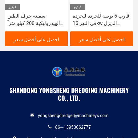
فيديو
فيديو
قارب 6 بوصة للخردة للخردة
سفينة جرف الطين
في النهر 16kw الديزل
الهيدروليكية 200 كيلو متراً
الهيدروليكية
في الساعة 16 كيلوواط
اللون الأحمر المستخدم في
احصل على أفضل سعر
احصل على أفضل سعر
جرف الأنهار
SHANDONG YONGSHENG DREDGING MACHINERY
CO., LTD.
yongshengdredger@machineys.com
86--13953662777