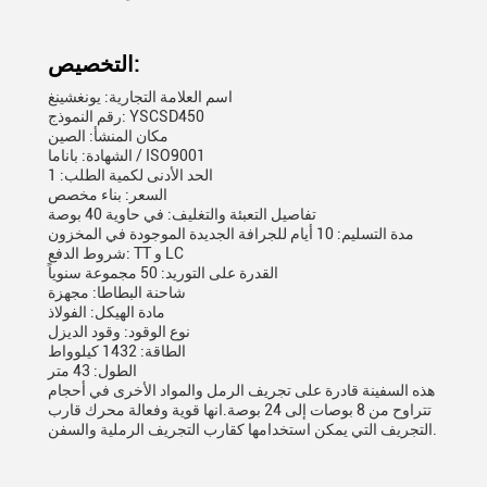
التخصيص:
اسم العلامة التجارية: يونغشينغ
رقم النموذج: YSCSD450
مكان المنشأ: الصين
الشهادة: باناما / ISO9001
الحد الأدنى لكمية الطلب: 1
السعر: بناء مخصص
تفاصيل التعبئة والتغليف: في حاوية 40 بوصة
مدة التسليم: 10 أيام للجرافة الجديدة الموجودة في المخزون
شروط الدفع: TT و LC
القدرة على التوريد: 50 مجموعة سنوياً
شاحنة البطاطا: مجهزة
مادة الهيكل: الفولاذ
نوع الوقود: وقود الديزل
الطاقة: 1432 كيلوواط
الطول: 43 متر
هذه السفينة قادرة على تجريف الرمل والمواد الأخرى في أحجام
تتراوح من 8 بوصات إلى 24 بوصة.انها قوية وفعالة محرك قارب
التجريف التي يمكن استخدامها كقارب التجريف الرملية والسفن.