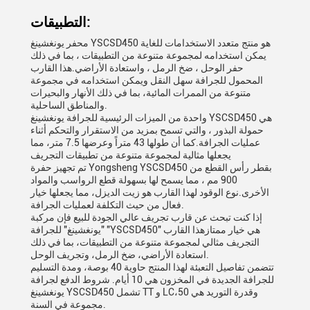
التطبيقات:
محفر يونغشينغ YSCSD450 هو منتج متعدد الاستخدامات للغاية
يمكن استخدامه لمجموعة متنوعة من التطبيقات ، بما في ذلك
حفر الوحل ، ضخ الرمل ، واستعادة الأراضي.هذا القارب
المحمول للجرافة سهل النقل ويمكن استخدامه في مجموعة
متنوعة من الممرات المائية، بما في ذلك الأنهار والبحيرات
والمناطق الساحلية.
واحدة من الميزات الرئيسية للجرافة يونغشينغ YSCSD450 هي
حمولة البذور ، والتي تسمح بمزيد من الاستقرار والتحكم أثناء
عمليات الجرافة.كما أن طولها 43 متراً وعرضها 7.5 متر، مما
يجعلها مثالية لمجموعة متنوعة من تطبيقات التجريف
تم تجهيز حفرة Yongsheng YSCSD450 بقطر رأس القطع من
900 مم ، مما يسمح لها بسهولة قطع الرواسب والمواد
الأخرى.نوع الوقود لهذا القارب هو زيت الديزل، مما يجعلها خيار
فعال من حيث التكلفة لعمليات الجرافة.
إذا كنت تبحث عن قارب تجريف عالي الجودة للبيع فإن مركبة
"يونغشينغ" للجرافة "YSCSD450" هي خيار ممتازهذا القارب
التجريف مثالي لمجموعة متنوعة من التطبيقات، بما في ذلك
استعادة الأراضي، ضخ الرمل، وتجريف الوحل.
تتضمن تفاصيل التعبئة لهذا المنتج حاوية 40 بوصة، ومدة التسليم
للجرافة الجديدة في المخزون هي 10 أيام. شروط الدفع لجرافة
يونغشينغ YSCSD450 تشمل TT و LC،وقدرة التوريد هي 50
مجموعة في السنة.