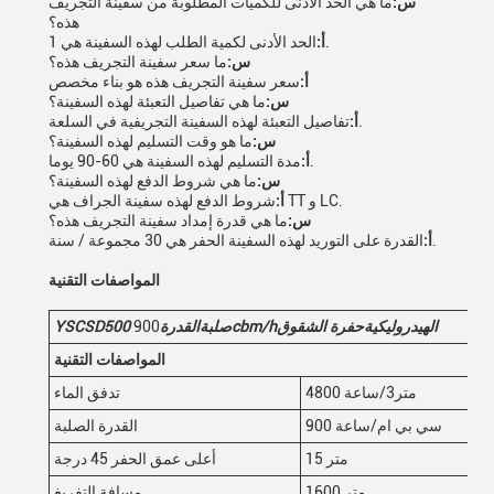
س:
ما هي الحد الأدنى للكميات المطلوبة من سفينة التجريف
هذه؟
الحد الأدنى لكمية الطلب لهذه السفينة هي 1.
أ:
س:
ما سعر سفينة التجريف هذه؟
أ:
سعر سفينة التجريف هذه هو بناء مخصص
س:
ما هي تفاصيل التعبئة لهذه السفينة؟
تفاصيل التعبئة لهذه السفينة التجريفية في السلعة.
أ:
س:
ما هو وقت التسليم لهذه السفينة؟
مدة التسليم لهذه السفينة هي 60-90 يوما.
أ:
س:
ما هي شروط الدفع لهذه السفينة؟
شروط الدفع لهذه سفينة الجراف هي TT و LC.
أ:
س:
ما هي قدرة إمداد سفينة التجريف هذه؟
القدرة على التوريد لهذه السفينة الحفر هي 30 مجموعة / سنة.
أ:
المواصفات التقنية
الهيدروليكية
حفرة الشقوق
cbm/h
صلبة
القدرة
900
500
YSCSD
المواصفات التقنية
4800 متر3/ساعة
تدفق الماء
900 سي بي ام/ساعة
القدرة الصلبة
15 متر
أعلى عمق الحفر 45 درجة
1600 متر
مسافة التفريغ