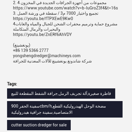
2. 4 مجموعات من أجهزة الجرافات الجديدة في المخزون
https://www.youtube.com/watch?v=b-IuGroZ3f4&t=16s
3. تجميع واختبار 7000 م3 / سقطة في ورشة العمل
https://youtu.be/fTPXEwE9Kw0
4مشروع حماية وترميم محفرات الشحن للجبال والمياه والغابات
والبحيرات والرمال المتكاملة
https://youtu.be/ZnERf6AhVDY
(يونغشينغ)
+86 139 5366 2777
yongshengdredger@machineys.com
شركة شاندونغ يونغشينغ للآلات المعدنية للجرافة
Tags:
قاطرة صغيرة,آلة تجريف الرمل,جرافة الشفط المقطعة للبيع
سفينة الحفر 900cbm/h,مضخة الوحل الهيدروليكية القطع
الامتصاصية,سفينة جرافية هيدروليكية
cutter suction dredger for sale