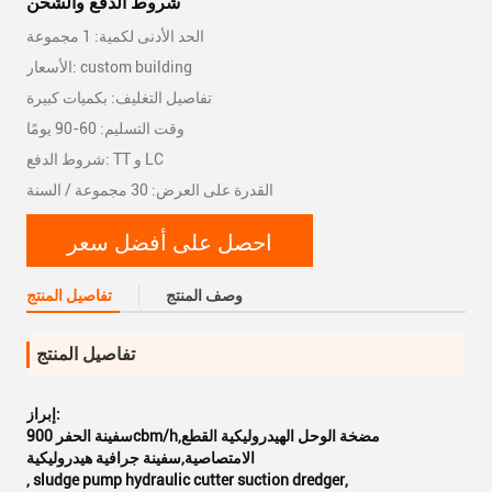
شروط الدفع والشحن
الحد الأدنى لكمية: 1 مجموعة
الأسعار: custom building
تفاصيل التغليف: بكميات كبيرة
وقت التسليم: 60-90 يومًا
شروط الدفع: TT و LC
القدرة على العرض: 30 مجموعة / السنة
احصل على أفضل سعر
وصف المنتج
تفاصيل المنتج
تفاصيل المنتج
إبراز:
سفينة الحفر 900cbm/h,مضخة الوحل الهيدروليكية القطع
الامتصاصية,سفينة جرافية هيدروليكية
,
sludge pump hydraulic cutter suction dredger
,