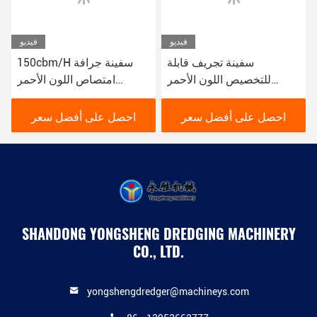
فيديو
فيديو
سفينة تجريف قابلة
150cbm/H سفينة جرافة
للتخصيص اللون الأحمر
امتصاص اللون الأحمر
لصيانة المياه والبناء النظام
المستخدمة لآلة جرافة النهر
الهيدروليكي
احصل على أفضل سعر
احصل على أفضل سعر
SHANDONG YONGSHENG DREDGING MACHINERY
CO., LTD.
yongshengdredger@machineys.com