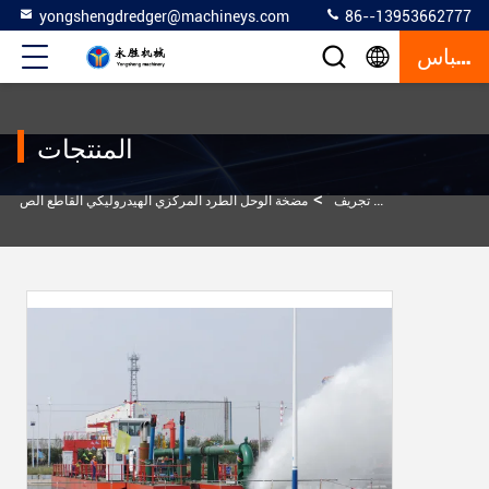
yongshengdredger@machineys.com
86--13953662777
إقتباس
المنتجات
>
>
المنتجات
سفينة تجريف