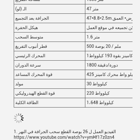
47 متر
الـ (لو)
العرض* العمق
الجرافة بعد التجميع
 ويمكن تجميعه في موقع العمل
هيكل الحفرة
1.6 متر
متوسط السحب
500 ملم / 20 بوصة
قطر أنبوب التفريغ
 كامينز بقوة 193 كيلوواط
المحرك الرئيسي
1800 دورة/دقيقة
سرعة الدوران
425 كيلو واط محرك كامينز
قوة المحرك المساعد
30 كيلوواط
مولد
220 كيلوواط
قوة القطع الهيدروليكي
1،648 كيلوواط
الطاقة الكلية
1. الفيديو العمل ل 26 بوصة القطع سحب الجرافة في النهر
https://www.youtube.com/watch?v=ymHf17z0zn4