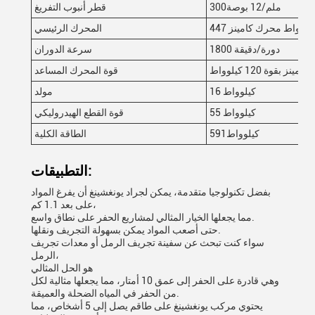
300ملم/12 بوصة
قطر أنبوب التفريغ
44 كيلو واط محرك كامينز
المحرك الرئيسي
1800 دورة/دقيقة
سرعة الدوران
نز بقوة 120 كيلوواط
قوة المحرك المساعد
16 كيلوواط
مولد
55 كيلوواط
قوة القطع الهيدروليكي
591كيلوواط
الطاقة الكلية
التطبيقات:
بفضل تكنولوجيا متقدمة، يمكن لجراد يونغشينغ أن يفرغ المواد
على بعد 1.1 كم،
مما يجعلها الخيار المثالي لمشاريع الحفر على نطاق واسع.
حتى أصعب المواد يمكن بسهولة التجريف ونقلها.
سواء كنت تبحث عن سفينة تجريف الرمل أو معدات تجريف
الرمل،
هو الحل المثالي
وهي قادرة على الحفر إلى عمق 10 أمتار، مما يجعلها مثالية لكل
من الحفر في المياه الضحلة والعميقة.
يحتوي مركب يونغشينغ على طاقم يصل إلى 5 أشخاص، مما