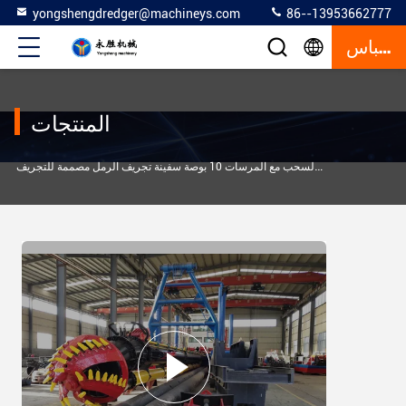
yongshengdredger@machineys.com
86--13953662777
إقتباس
المنتجات
>
 تجريف
عربة السحب مع المرسات 10 بوصة سفينة تجريف الرمل مصممة للتجريف