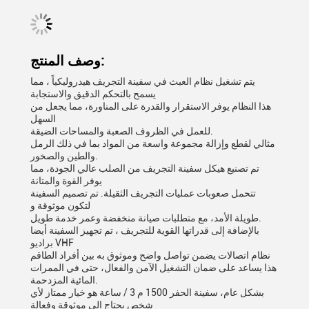
وصف المنتج:
يتم تشغيل نظام العبث في سفينة التجريف هيدروليكياً ، مما
يسمح بالتحكم الدقيق والاستجابة
هذا النظام يوفر الاستقرار والقدرة على المناورة، مما يجعل من
السهل
للعمل في الظروف الصعبة والمساحات الضيقة.
مثالي لقطع وإزالة مجموعة واسعة من المواد بما في ذلك الرمل
والطين والصخور.
تم تصنيع هيكل سفينة التجريف من الصلب عالي الجودة، مما
يوفر القوة والمتانة
تتحمل صعوبات عمليات التجريف الثقيلة. تم تصميم السفينة
لتكون موثوقة و
طويلة الأمد، مع متطلبات صيانة منخفضة وعمر خدمة طويل.
بالإضافة إلى قدراتها القوية للتجريف ، تم تجهيز السفينة أيضا
براديو VHF
نظام اتصالات يضمن تواصل واضح وموثوق به بين أفراد الطاقم
هذا يساعد على ضمان التشغيل الآمن والفعال، حتى في الممرات
المائية المزدحمة.
بشكل عام، سفينة الحفر 1500 م 3 / ساعة هو خيار ممتاز لأي
شخص يحتاج إلى موثوقة وفعالة