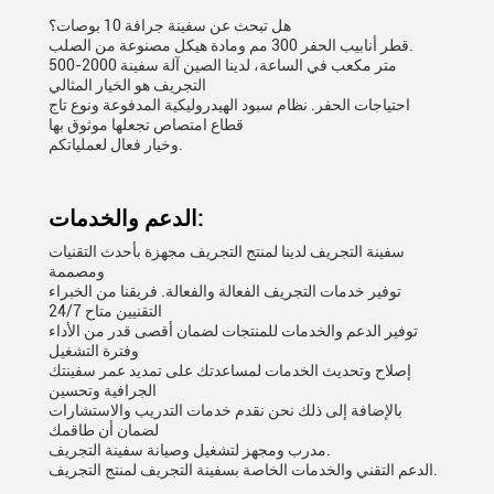
هل تبحث عن سفينة جرافة 10 بوصات؟
قطر أنابيب الحفر 300 مم ومادة هيكل مصنوعة من الصلب.
500-2000 متر مكعب في الساعة، لدينا الصين آلة سفينة
التجريف هو الخيار المثالي
احتياجات الحفر. نظام سبود الهيدروليكية المدفوعة ونوع تاج
قطاع امتصاص تجعلها موثوق بها
وخيار فعال لعملياتكم.
الدعم والخدمات:
سفينة التجريف لدينا لمنتج التجريف مجهزة بأحدث التقنيات
ومصممة
توفير خدمات التجريف الفعالة والفعالة. فريقنا من الخبراء
التقنيين متاح 24/7
توفير الدعم والخدمات للمنتجات لضمان أقصى قدر من الأداء
وفترة التشغيل
إصلاح وتحديث الخدمات لمساعدتك على تمديد عمر سفينتك
الجرافية وتحسين
بالإضافة إلى ذلك نحن نقدم خدمات التدريب والاستشارات
لضمان أن طاقمك
مدرب ومجهز لتشغيل وصيانة سفينة التجريف.
الدعم التقني والخدمات الخاصة بسفينة التجريف لمنتج التجريف.