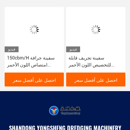
فيديو
فيديو
سفينة تجريف قابلة
150cbm/H سفينة جرافة
للتخصيص اللون الأحمر
امتصاص اللون الأحمر
لصيانة المياه والبناء النظام
المستخدمة لآلة جرافة النهر
الهيدروليكي
احصل على أفضل سعر
احصل على أفضل سعر
SHANDONG YONGSHENG DREDGING MACHINERY