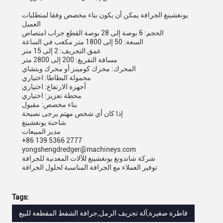
يونغشينغ الجرافة يمكن أن يكون بناء مخصص وفقا لمتطلبات
العميل
الحجم: 6 بوصة إلى 28 بوصة القطع جراب امتصاص
السعة: 50 إلى 1800 متر مكعب في الساعة
عمق التجريف: 2 إلى 15 متر
مسافة التفريغ: 200 إلى 2800 متر
المحرك: محرك كومينز أو محرك ويتشاي
محمولة البطاطا: اختياري
أجهزة الارتفاع: اختياري
محطة تعزيز: اختياري
بناء مخصص: مقبول
إذا كان أي شخص مهتم يرجى نصيحة
شاحنة يونغشينغ
مدير المبيعات
+86 139 5366 2777
yongshengdredger@machineys.com
شركة شاندونغ يونغشينغ للآلات المعدنية للجرافة
توفير العملاء مع الجرافة المناسبة لحلول الجرافة
Tags:
قاطرة صغيرة,آلة تجريف الرمل,جرافة الشفط المقطعة للبيع