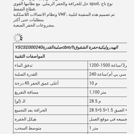
حل للجرافة والحفر الرملي. مع نظامها القوي spud، نوع تاج
قطاع الشفط،
ونظام الاتصالات اللاسلكية VHF، تم تصميم هذه السفينة لتلبية
متطلبات حتى أكثر
مشروعات الحفر الصعبة.
الهيدروليكية
حفرة الشقوق
cbm/h
صلبة
القدرة
240
0
30
YSCSD
المواصفات التقنية
1200-1500 متر3/ساعة
تدفق الماء
240 سي بي أم/ساعة
القدرة الصلبة
10 م
أعلى عمق الحفر 45 درجة
1,100 متر
مسافة التفريغ
28.5 م
الـ (لو)
رض* العمق
الجرافة بعد التجميع
كن تجميعه في موقع العمل
هيكل الحفرة
1 متر
متوسط السحب