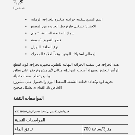
F
الخصائص:
اسم المنتج
سفينة جرافية صغيرة للجرافة الرملية
الاختبار: تشغيل فارغ قبل الخروج من المصنع
سمك الصفيحة الجانبية: 5 ملم
قطر التفريغ: 8 بوصة
نوع الطاقة: الديزل
إجمالي استهلاك الوقود: وفقاً لعلامة المحرك
هذه الجرافة هي سفينة الجرافة النهائية للطين، مجهزة بجرافة قوية لقطع
الرأس لتجاوز بسهولة أصعب المواد.إنه مثالي لأي مشروع حفر على نطاق
واسع يتطلب معدات ثقيلة.
تجربة قوة وكفاءة قطعة الشفط الشفط اليوم والحصول على مشروع
الخاص بك القيام به بشكل صحيح!
المواصفات التقنية
YSCSD200 قدرة الطين 50 سي بي أم/ساعة
حفر الرمال
المواصفات التقنية
700 متر3/ساعة
تدفق الماء