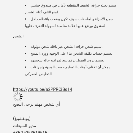
سيتم تعبئة جرافة الشفط المقطعة بأمان في صندوق خشبي
لمنع التلف أثناء الشحن.
جميع الأجزاء والملحقات سوف تكون وضعت بانتظام داخل
الصندوق ووضع عليها علامة مناسبة لسهولة التعرف عليها.
الشحن:
سيتم شحن جرافة الشحن عبر ناقلة شحن موثوقة.
سيتم حساب تكلفة الشحن بناءً على الوجهة ووزن المنتج.
سيتم تزويد العميل برقم تتبع لمراقبة حالة شحنتهم.
يمكن أن تختلف أوقات التسليم حسب الوجهة وإجراءات
التخليص الجمركي.
https://youtu.be/a2PPRCiBq14
أي شخص مهتم يرجى النصح
(يونغشينغ)
مدير المبيعات
+86 15253619516