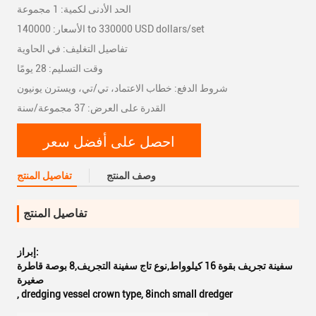
الحد الأدنى لكمية: 1 مجموعة
الأسعار: 140000 to 330000 USD dollars/set
تفاصيل التغليف: في الحاوية
وقت التسليم: 28 يومًا
شروط الدفع: خطاب الاعتماد، تي/تي، ويسترن يونيون
القدرة على العرض: 37 مجموعة/سنة
احصل على أفضل سعر
وصف المنتج
تفاصيل المنتج
تفاصيل المنتج
إبراز:
سفينة تجريف بقوة 16 كيلوواط,نوع تاج سفينة التجريف,8 بوصة قاطرة
صغيرة
,
dredging vessel crown type
,
8inch small dredger