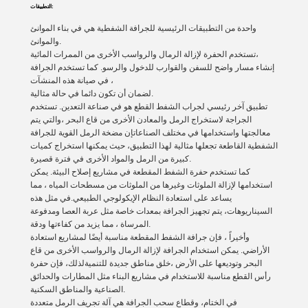
التطبيقات:
واحدة من التطبيقات الرئيسية للجرافة الشفطية هي في بناء الموانئ
والموانئ.
تستخدم الحفرة لإزالة الرمال والرواسب الأخرى من الممرات المائية،
إنشاء مسار واضح للسفن والقوارب للدخول والرسو. كما تستخدم الجرافة
في صيانة هذه المنشآت ،
لضمان أن تكون دائما في حالة مثالية.
تطبيق آخر رئيسي لجراب الشفط القطع هو في صناعة التعدين. تستخدم
الجراجة لاستخراج الرمل والمعادن الأخرى من قاع البحر ،والتي يتم
معالجتها واستخدامها في مختلف الصناعاتإن مضخة الرمل القوية للجرافة
الشفطية القاطعة تجعلها مثالية لهذا التطبيق، حيث يمكنها استخراج كميات
كبيرة من الرمل والمواد الأخرى في فترة قصيرة.
كما تستخدم حفرة الشفط المقطعة في مشاريع إصلاح البيئة. يمكن
استخدامها لإزالة الملوثات وغيرها من الملوثات من مسطحات المياه ، مما
يساعد على استعادة النظام الإيكولوجي الطبيعي.في مثل هذه
السيناريوهات، يتم تجهيز الجرافة بمعدات خاصة مثل عربة العصا ومدفوعة
المرساة ، مما يزيد من كفاءتها ودقة.
وأخيراً ، فإن جرافة الشفط المقطعة مناسبة أيضًا لمشاريع استعادة
الأراضي. يمكن استخدام الجرافة لإزالة الرمال والرواسب الأخرى من قاع
البحر وتوديعها على الأرض ،خلق مناطق جديدة للتنميةلذلك، فإن حفرة
رأس القطع مناسبة للاستخدام في مشاريع البناء مثل المطارات والحدائق
الصناعية والمناطق السكنية.
في الختام، وقطاع سحب الجرافة هي آلة تجريف الرمل متعددة