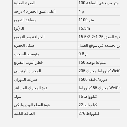
100 متر مربع في الساعة
القدرة الصلبة
4 م
أعلى عمق الحفر 45 درجة
1100 متر
مسافة التفريغ
15.5m
الـ (لو)
لعرض* العمق
الجرافة بعد التجميع
 ويمكن تجميعه في موقع العمل
هيكل الحفرة
0.8 م
متوسط السحب
150 ملم/6 بوصة
قطر أنبوب التفريغ
205 كيلوواط محرك WeiChai
المحرك الرئيسي
1500 دورة/دقيقة
سرعة الدوران
محرك 55 كيلوواط WeiChai
قوة المحرك المساعد
16 كيلوواط
مولد
22 كيلوواط
قوة القطع الهيدروليكي
276 كيلوواط
الطاقة الكلية