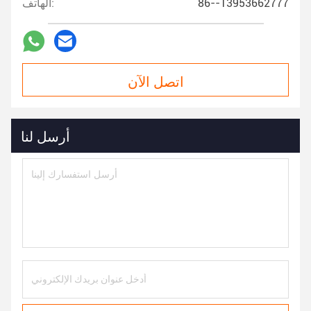
86--13953662777
الهاتف:
اتصل الآن
أرسل لنا