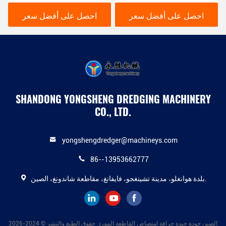
ساعة، 16 بوصة، بمحرك
لصيانة المياه والبناء النظام
Cummins، تدفق وكفاءة
الهيدروليكي
احصل على أفضل سعر
احصل على أفضل سعر
عاليين
SHANDONG YONGSHENG DREDGING MACHINERY
CO., LTD.
yongshengdredger@machineys.com
86--13953662777
بلدة هوانغلو، مدينة تشينغجو، فايفانغ، مقاطعة شاندونغ، الصين.
الصين جودة جيدة جرافة امتصاص القاطعة المورد. حقوق الطبع والنشر © 2024-2026