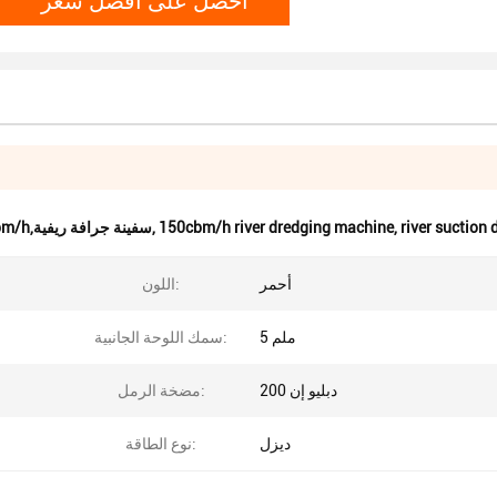
river suction 
,
150cbm/h river dredging machine
,
سفينة جرافة امتصاص 150cbm/h,آلة تجريف النهر 150cbm/h,سفينة جرافة ريفية
أحمر
اللون:
5 ملم
سمك اللوحة الجانبية:
دبليو إن 200
مضخة الرمل:
ديزل
نوع الطاقة: