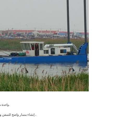
واحدة من التطبيقات الرئيسية للجرافة الشفطية هي في بناء الموانئ والموانئ.
إنشاء مسار واضح للسفن والقوارب للدخول والرسو. كما تستخدم الجرافة في صيانة هذه المنشآت ،