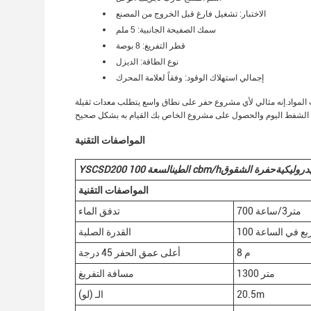
الاختبار: تشغيل فارغ قبل الخروج من المصنع
سمك الصفيحة الجانبية: 5 ملم
قطر التفريغ: 8 بوصة
نوع الطاقة: الديزل
إجمالي استهلاك الوقود: وفقاً لعلامة المحرك
المواصفات التقنية
يدروليكية
حفرة الشقوق
cbm/h
الطين
السعة 100
0
YSCSD20
المواصفات التقنية
700 متر3/ساعة
تدفق الماء
 مربع في الساعة
القدرة الصلبة
8 م
أعلى عمق الحفر 45 درجة
1300 متر
مسافة التفريغ
20.5m
الـ (لو)