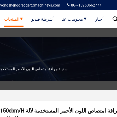
yongshengdredger@machineys.com
86--13953662777
أخبار
معلومات عنا
أشرطة فيديو
المنتجات
150cbm/H سفينة جرافة امتصاص اللون الأحمر المستخدم
150cbm/H سفينة جرافة امتصاص اللون الأحمر المستخدمة لآلة