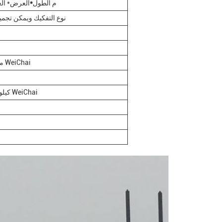
20.5*4.2*1.5 م الطول
*
العرض* ال
نوع التفكيك ويمكن تجمي
محرك 258 كيلوواط WeiChai
84 كيلوواط من محرك WeiChai