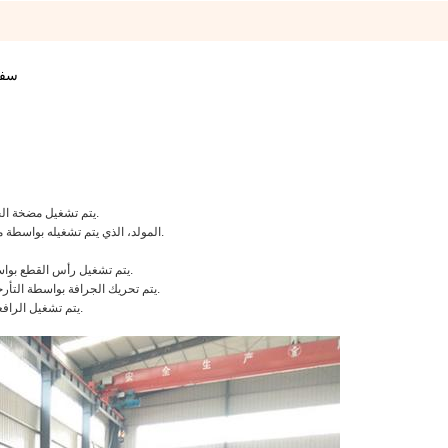
bm/h
يتم تشغيل مضخة الحفر بواسطة محرك الديزل الرئيسي من خلال صندوق التروس المقلص.
المولد، الذي يتم تشغيله بواسطة محرك الديزل المساعد، يوفر الكهرباء للطاقة والإضاءة للجرافة بأكملها.
يتم تشغيل رأس القطع بواسطة محرك هيدروليكي ؛ تحتوي محمل القطع على وحدات سد التشحيم.
يتم تحريك الجرافة بواسطة التأرجح المتناوب للشظايا. يتم رفع الشظايا بواسطة الأسطوانة الهيدروليكية.
يتم تشغيل الرافعات المتحركة وسلم القطع ورافعة الرفع بواسطة المحرك الهيدروليكي.