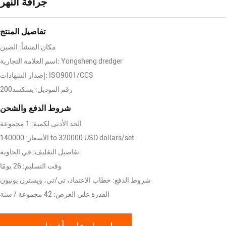
جرافة النهر
تفاصيل المنتج
مكان المنشأ: الصين
اسم العلامة التجارية: Yongsheng dredger
إصدار الشهادات: ISO9001/CCS
رقم الموديل: يسكسد200
شروط الدفع والشحن
الحد الأدنى لكمية: 1 مجموعة
الأسعار: 140000 to 320000 USD dollars/set
تفاصيل التغليف: في الحاوية
وقت التسليم: 26 يومًا
شروط الدفع: خطاب الاعتماد، تي/تي، ويسترن يونيون
القدرة على العرض: 42 مجموعة / سنة
احصل على أفضل سعر