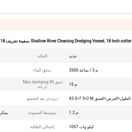
18 Inch cutter
,
Shallow River Cleaning Dredging Vessel
,
سفينة تجريف 18 بوصة,سفينة تنظيف النهر الضحلة,18 بوصة قاطعة الجرافة
جديد
الحالة:
3500 م 3 / ساعة
تدفق الماء:
Max.dentging عمق 45
15 م
درجة:
43.5*7.5*2 M الطول*العرض*العمق
دريدجر بعد التجميع:
1.2 م
متوسط ​​المسودة:
يمكن 
1057 كيلو وات
إجمالي الطاقة: