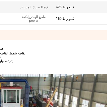
425 كيلو واط
قوة المحرك المساعد:
القاطع الهيدروليكية
160 كيلو واط
powerr:
سفينة
القاطع شفط القاطع ي
تم تجريف المواد عن طريق خط أنابيب على الشاطئ أو في شراع.
يتم تشغيله