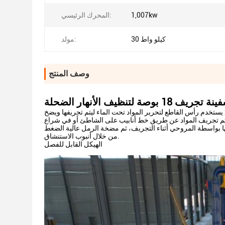
1,007kw
المحرك الرئيسي:
30 كيلو واط
مولد:
وصف المنتج
 تجريف 18 بوصة لتنظيف الأنهار الضحلة
ستخدم رأس القاطع لتحرير المواد تحت الماء ليتم تجريفها ويضخ
ا بواسطة المروحي أثناء التجريف، ثم مضخة الرمل عالية الضغط
من خلال أنبوب الاستنشاق.
الهيكل القابل للفصل