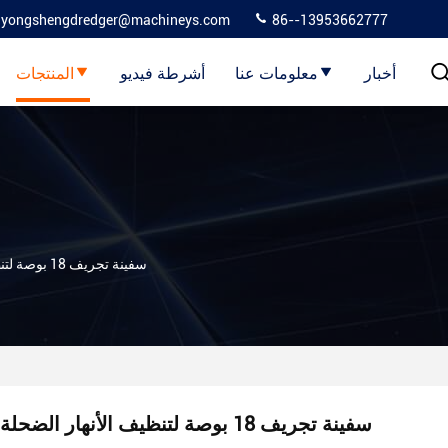
yongshengdredger@machineys.com
86--13953662777
أخبار
معلومات عنا
أشرطة فيديو
المنتجات
سفينة تجريف 18 بوصة لتنظيف الأنهار الضحلة
سفينة تجريف 18 بوصة لتنظيف الأنهار الضحلة