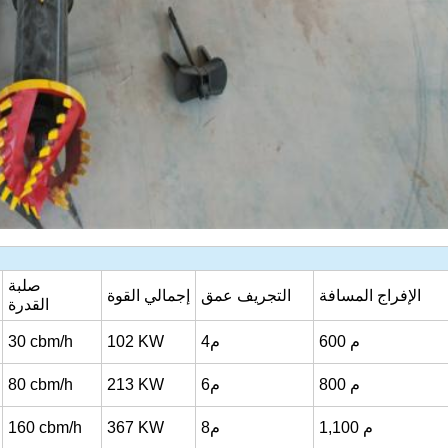
صلبة
الإفراج
المسافة
التجريف
عمق
إجمالي
القوة
القدرة
م
600
4م
KW
102
cbm/h
30
م
800
6م
KW
213
cbm/h
80
م
1,100
8م
KW
367
cbm/h
160