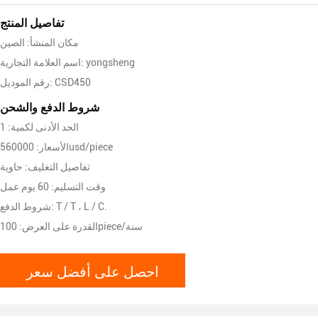
تفاصيل المنتج
مكان المنشأ: الصين
اسم العلامة التجارية: yongsheng
رقم الموديل: CSD450
شروط الدفع والشحن
الحد الأدنى لكمية: 1
الأسعار: 560000usd/piece
تفاصيل التغليف: حاوية
وقت التسليم: 60 يوم عمل
شروط الدفع: T / T ، L / C.
القدرة على العرض: 100piece/سنة
احصل على أفضل سعر