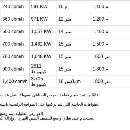
م
1,100
م
10
KW
591
cbm/h
240
م
1,200
12 متر
KW
971
cbm/h
360
م
1,400
14 متر
KW
1,057
cbm/h
500
م
1,500
15 متر
KW
1,462
cbm/h
700
1600 متر
15 متر
KW
1,648
cbm/h
760
2511
م
1,800
15 متر
cbm/h
900
كيلوواط
3،705
1800 متر
ماكس.18m
cbm/h
1,400
كيلوواط
غالبًا ما يتم تصميم قطعة القرص الصناعي لسهولة النقل عن 
الطوافات الجانبية التي يتم تركيبها على الطوافة الرئيسية باست
العوارض الطولية. يتم وضع تعزيزات إضافية عند الضرورة لمواجهة جميع القوى أثناء التجريف.
يستخدم على نطاق واسع لتنظيف الطين النهري ، وإزالة البحيرات والبرك ، ومشروع التعدين ، وتنظيف الموانئ وإنتاج الرمل.