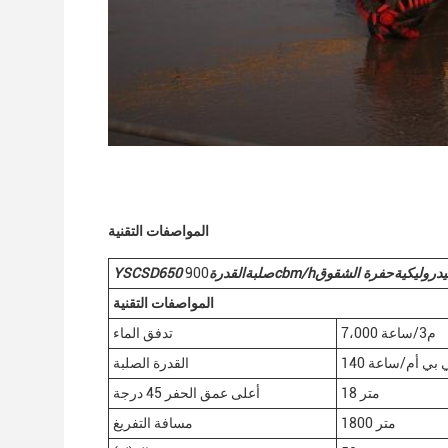
المواصفات التقنية
يدروليكية
حفرة الشقوق
cbm/h
صلبة
القدرة
900
650
YSCSD
المواصفات التقنية
7،000 م3/ساعة
تدفق الماء
 سي بي أم/ساعة
القدرة الصلبة
18 متر
أعلى عمق الحفر 45 درجة
1800 متر
مسافة التفريغ