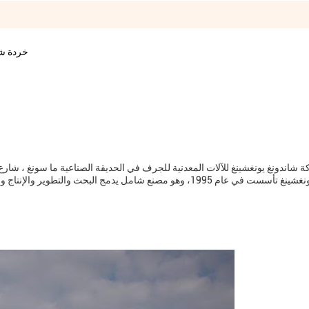
خردة شفط
 شاندونغ يونغشينغ للآلات المعدنية للجرف في الحديقة الصناعية ما سونغ ، شارع ه
الصين.يونغشينغ تأسست في عام 1995، وهو مصنع شامل يدمج البحث و