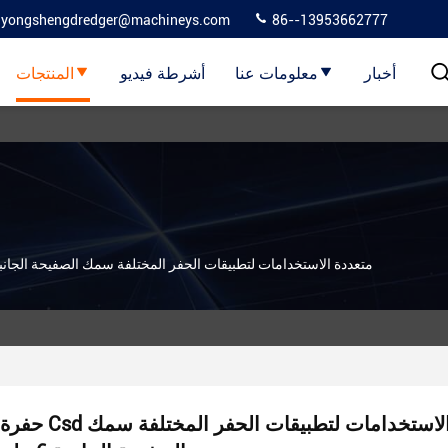
yongshengdredger@machineys.com
86--13953662777
أخبار
معلومات عنا
أشرطة فيديو
المنتجات
حفرة Csd متعددة الاستخدامات لتطبيقات الحفر المختلفة سمك الصفيحة الجانبية 6 
حفرة Csd متعددة الاستخدامات لتطبيقات الحفر المختلفة سمك