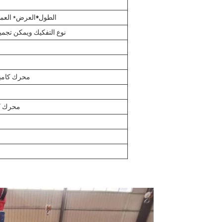
50 × 11 × 3.2m الطول
*
العرض* العم
نوع التفكيك ويمكن تجمي
2محرك كامينز بـ685 
محرك كامنز 70