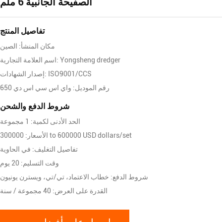
الصفيحة الجانبية 6 ملم
تفاصيل المنتج
مكان المنشأ: الصين
اسم العلامة التجارية: Yongsheng dredger
إصدار الشهادات: ISO9001/CCS
رقم الموديل: واي اس سي اس دي 650
شروط الدفع والشحن
الحد الأدنى لكمية: 1 مجموعة
الأسعار: 300000 to 600000 USD dollars/set
تفاصيل التغليف: في الحاوية
وقت التسليم: 20 يوم
شروط الدفع: خطاب الاعتماد، تي/تي، ويسترن يونيون
القدرة على العرض: 40 مجموعة / سنة
احصل على أفضل سعر