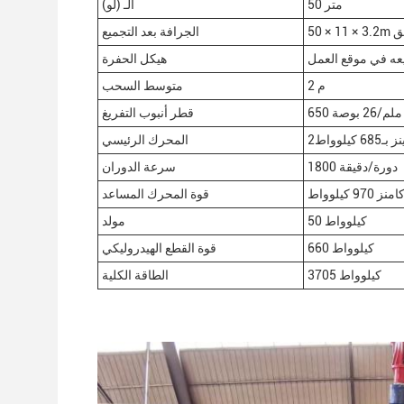
50 متر
الـ (لو)
ق
الجرافة بعد التجميع
عه في موقع العمل
هيكل الحفرة
2 م
متوسط السحب
650 ملم/26 بوصة
قطر أنبوب التفريغ
كيلوواط
المحرك الرئيسي
1800 دورة/دقيقة
سرعة الدوران
9 كيلوواط
قوة المحرك المساعد
50 كيلوواط
مولد
660 كيلوواط
قوة القطع الهيدروليكي
3705 كيلوواط
الطاقة الكلية