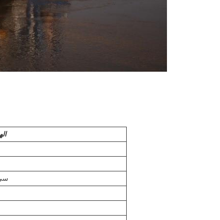
اله
140