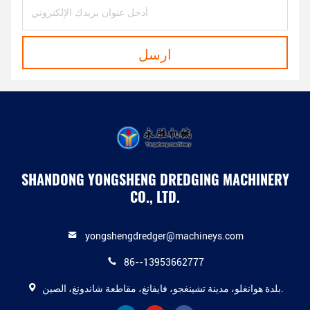
ارسل
SHANDONG YONGSHENG DREDGING MACHINERY
CO., LTD.
yongshengdredger@machineys.com
86--13953662777
بلدة هوانغلو، مدينة تشينغجو، فايفانغ، مقاطعة شاندونغ، الصين.