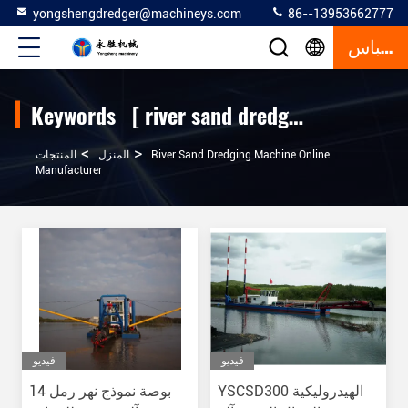
yongshengdredger@machineys.com
86--13953662777
إقتباس
Keywords [ river sand dredging machine ] Match 250 المنتجات
>
>
River Sand Dredging Machine Online
المنزل
المنتجات
Manufacturer
فيديو
فيديو
YSCSD300 الهيدروليكية
14 بوصة نموذج نهر رمل