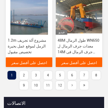
فيديو
48M طول الرمال WN650
1.2m مشروع آلة تجريف
معدات جرف الرمال ل
الرمل لموقع عمل بحيرة
14M جرف الرمال في
تخصيص مقبول
النهر YSCSD650
احصل على أفضل سعر
احصل على أفضل سعر
1
2
3
4
5
6
7
8
9
10
11
12
الاتصالات