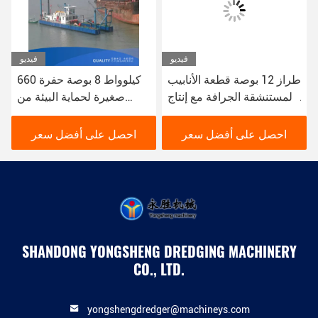
فيديو
فيديو
طراز 12 بوصة قطعة الأنابيب
660 كيلوواط 8 بوصة حفرة
المستنشقة الجرافة مع إنتاج
صغيرة لحماية البيئة من
من 200 متر مكعب في
حفرة النهر الحضرية
الساعة
احصل على أفضل سعر
احصل على أفضل سعر
SHANDONG YONGSHENG DREDGING MACHINERY
CO., LTD.
yongshengdredger@machineys.com