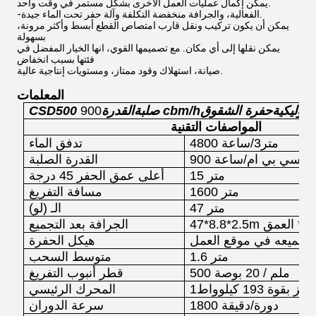
يمكن إكمال عمليات العمل الأخرى بشكل مستمر في وقت واحد.
-الفعالية، والجرافة منخفضة التكلفة وآلة حفر تحت الماء جيدة.
يمكن أن يكون تركيب ونقل قارب امتصاص القطع أبسط وأكثر مرونة،
بسهولة
يمكن نقلها إلى أي مكان. مع تصميمها القوي، انها الخيار المفضل في
فئتها بسبب انخفاض
صيانة، استهلاك وقود ممتاز، ومستويات إنتاجية عالية.
المعلمات
دروليكية
حفرة الشقوق
cbm/h
CSD500 صلبة
القدرة
900
المواصفات التقنية
4800 متر3/ساعة
تدفق الماء
900 سي بي ام/ساعة
القدرة الصلبة
15 متر
أعلى عمق الحفر 45 درجة
1600 متر
مسافة التفريغ
47 متر
الـ (لو)
ض* العمق
47*8.8*2.5m
الجرافة بعد التجميع
 تجميعه في موقع العمل
هيكل الحفرة
1.6 متر
متوسط السحب
500 ملم / 20 بوصة
قطر أنبوب التفريغ
قوة 193 كيلوواط
المحرك الرئيسي
1800 دورة/دقيقة
سرعة الدوران