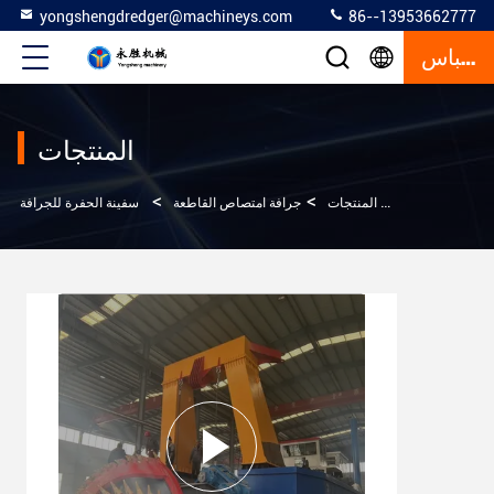
yongshengdredger@machineys.com
86--13953662777
إقتباس
المنتجات
>
>
>
المنزل
المنتجات
جرافة امتصاص القاطعة
سفينة الحفرة للجرافة