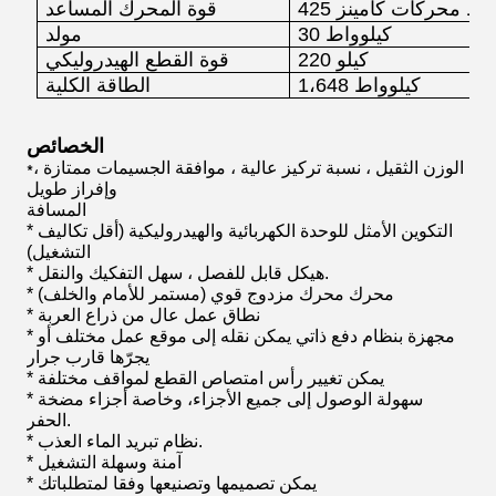
وواط
محركات كامينز
قوة المحرك المساعد
30 كيلوواط
مولد
كيلو
220
قوة القطع الهيدروليكي
1،648 كيلوواط
الطاقة الكلية
الخصائص
الوزن الثقيل ، نسبة تركيز عالية ، موافقة الجسيمات ممتازة ،
*
وإفراز طويل
المسافة
* التكوين الأمثل للوحدة الكهربائية والهيدروليكية (أقل تكاليف
التشغيل)
* هيكل قابل للفصل ، سهل التفكيك والنقل.
* محرك محرك مزدوج قوي (مستمر للأمام والخلف)
* نطاق عمل عال من ذراع العربة
* مجهزة بنظام دفع ذاتي يمكن نقله إلى موقع عمل مختلف أو
يجرّها قارب جرار
* يمكن تغيير رأس امتصاص القطع لمواقف مختلفة
* سهولة الوصول إلى جميع الأجزاء، وخاصة أجزاء مضخة
الحفر.
* نظام تبريد الماء العذب.
* آمنة وسهلة التشغيل
* يمكن تصميمها وتصنيعها وفقا لمتطلباتك