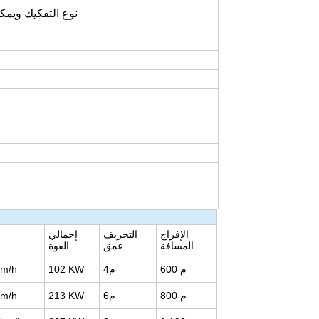
نوع التفكيك ويمك
الإفراج
التجريف
إجمالي
المسافة
عمق
القوة
ا
م
600
4م
KW
102
bm/h
م
800
6م
KW
213
bm/h