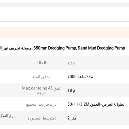
Sand Mud Dredging Pump
,
650mm Dredging Pump
,
مضخة تجريف نهر البحر,مضخة تجريف 0
جديد
الحالة:
7000 م3/ساعة
تدفق الماء:
Max.dentging عمق 45
18 م
درجة:
50*11*3.2M الطول*العرض*العمق
دريدجر بعد التجميع:
نوع التفك
2 متر
متوسط ​​المسودة: