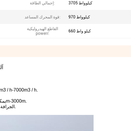
3705 كيلوواط
إجمالي الطاقة:
970 كيلوواط
قوة المحرك المساعد:
القاطع الهيدروليكية
660 كيلو واط
powerr:
آل
يمكننا أن نجعل مختلف طاقة المضخة الجرافة، مثل 300m3 / h-7000m3 / h
يمكن للجرافة التي نصنعها أن تنفذ مسافة مختلفة، مثل 100m-3000m.
الجرافة التي نصنعها تتماشى مع متطلبات العملاء وبيئات الجرافة.