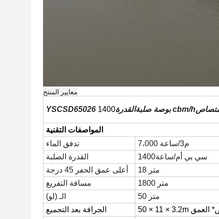
معايير المنتج
امتصاص
cbm/h
26 بوصة صلبة
القدرة
1400
YSCSD650
المواصفات التقنية
7،000 م3/ساعة
تدفق الماء
1400سي بي أم/ساعة
القدرة الصلبة
18 متر
أعلى عمق الحفر 45 درجة
1800 متر
مسافة التفريغ
50 متر
الـ (لو)
* العمق
50 × 11 × 3.2m
الجرافة بعد التجميع