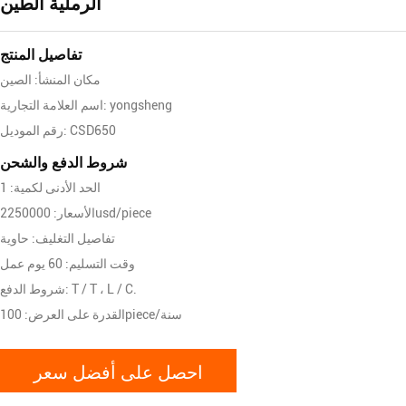
الرملية الطين
تفاصيل المنتج
مكان المنشأ: الصين
اسم العلامة التجارية: yongsheng
رقم الموديل: CSD650
شروط الدفع والشحن
الحد الأدنى لكمية: 1
الأسعار: 2250000usd/piece
تفاصيل التغليف: حاوية
وقت التسليم: 60 يوم عمل
شروط الدفع: T / T ، L / C.
القدرة على العرض: 100piece/سنة
احصل على أفضل سعر