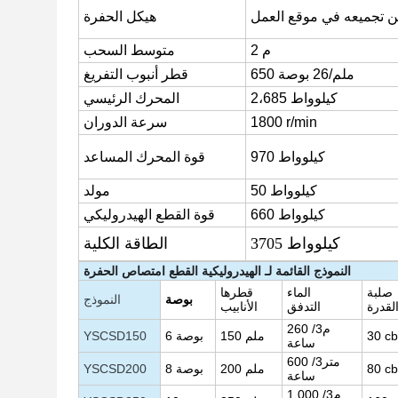
ن تجميعه في موقع العمل
هيكل الحفرة
2 م
متوسط السحب
650 ملم/26 بوصة
قطر أنبوب التفريغ
2،685 كيلوواط
المحرك الرئيسي
r/min
1800
سرعة الدوران
970 كيلوواط
قوة المحرك المساعد
50 كيلوواط
مولد
660 كيلوواط
قوة القطع الهيدروليكي
3705 كيلوواط
الطاقة الكلية
النموذج
القائمة
لـ
الهيدروليكية
القطع
امتصاص
الحفرة
صلبة
الماء
قطرها
بوصة
النموذج
لقدرة
التدفق
الأنابيب
260 م3/
c
30
ملم
150
بوصة
6
YSCSD150
ساعة
600 متر3/
c
80
200 ملم
بوصة
8
YSCSD200
ساعة
م3/
1,000