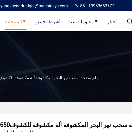
yongshengdredger@machineys.com
86--13953662777
أخبار
معلومات عنا
أشرطة فيديو
المنتجات
650ملم مضخة سحب نهر البحر المكشوفة آلة مكشوفة للكشوف 
650ملم مضخة سحب نهر البحر المكشوفة آلة مكشوفة للكشوف