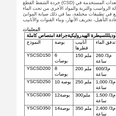
ت من المعدات المستخدمة في
ة الرواسب والتربة والمواد الأخرى من تحت الماء
المعلمات
وديل
للسيطرة الهيدروليكية
جرافة امتصاص كاملة
تدفق الماء
أنابيب
بوصة
النموذج
قطرها
YSCSD150
6
م3/
0
26
ملم
150
بوصات
ساعة
YSCSD200
8
م3/
600
ملم
200
بوصات
ساعة
YSCSD250
00 م3/
,0
1
ملم
250
10 بوصة
ساعة
YSCSD300
م3/
0
,50
1
ملم
300
بوصة
12
ساعة
YSCSD350
م3/
00
,4
2
ملم
350
بوصة
14
ساعة