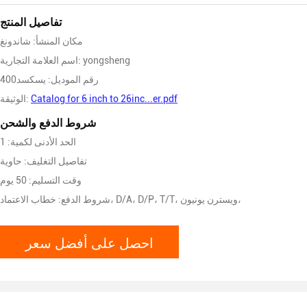
تفاصيل المنتج
مكان المنشأ: شاندونغ
اسم العلامة التجارية: yongsheng
رقم الموديل: يسكسد400
Catalog for 6 inch to 26inc...er.pdf
الوثيقة:
شروط الدفع والشحن
الحد الأدنى لكمية: 1
تفاصيل التغليف: حاوية
وقت التسليم: 50 يوم
شروط الدفع: خطاب الاعتماد، D/A، D/P، T/T، ويسترن يونيون،
احصل على أفضل سعر