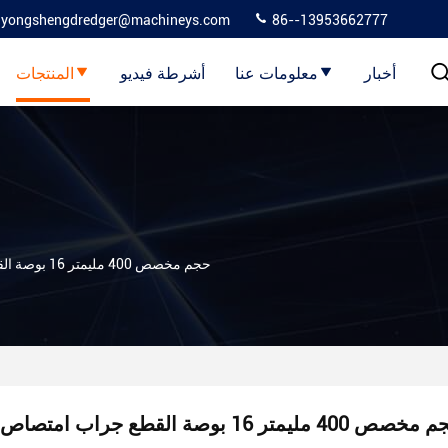
yongshengdredger@machineys.com
86--13953662777
أخبار
معلومات عنا
أشرطة فيديو
المنتجات
حجم مخصص 400 مليمتر 16 بوصة القطع جراب امتصاص
صص 400 مليمتر 16 بوصة القطع جراب امتصاص