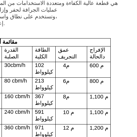
خردة الشفط القطع (CSD) هي قطعة عالية الكفاءة ومتعددة الاستخداما
عمليات الجرافة لحفر وإزال
وتستخدم على نطاق واسع في تطبيقات مختلفة، بما في ذلك صيانة الموانئ،
إعادة التأهيل، تجريف الأنهار، وبناء القنوات والأنابيب.
م
قائمة أ
الإفراج
عمق
الطاقة
القدرة
د
الحالة
التجريف
الكلية
الصلبة
30
cbm/h
102
م
600
م
4
كيلوواط
80
cbm/h
213
م
800
م
6
كيلوواط
160
cbm/h
367
م
100
,
1
م
8
كيلوواط
240
cbm/h
591
م
100
,
1
م
10
كيلوواط
360
cbm/h
971
م
200
,
1
م
12
كيلوواط