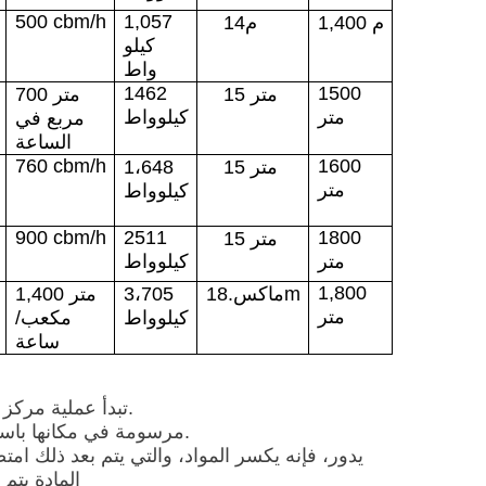
50
0
cbm/h
1,057
م
00
,4
1
م
14
كيلو
واط
1462
1500
15 متر
700 متر
متر
كيلوواط
مربع في
الساعة
760
cbm/h
1600
15 متر
1،648
متر
كيلوواط
900
cbm/h
2511
1800
15 متر
متر
كيلوواط
1
,
800
ماكس.18m
3،705
00 متر
,4
1
متر
كيلوواط
مكعب/
ساعة
تبدأ عملية مركز الدعم المركزي بمكانة السفينة في موقع التجريف.
مرسومة في مكانها باستخدام العصا، يتم خفض رأس القطع إلى قاع البحر.
يدور، فإنه يكسر المواد، والتي يتم بعد ذلك ا
المادة يتم