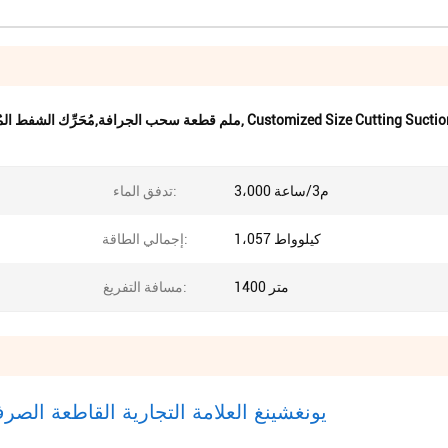
Customized Size Cutting Suctio
,
400 ملم قطعة سحب الجرافة,مُحَرِّك الشفط المُصَنَّع حسب الحجم,6
3،000 م3/ساعة
تدفق الماء:
1،057 كيلوواط
إجمالي الطاقة:
1400 متر
مسافة التفريغ:
يونغشينغ العلامة التجارية القاطعة ا