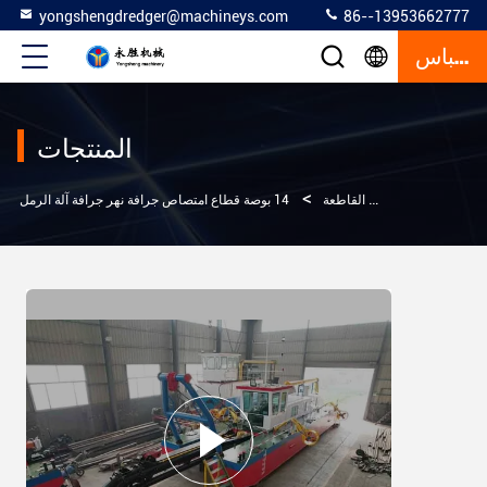
yongshengdredger@machineys.com
86--13953662777
إقتباس
المنتجات
>
>
ت
جرافة امتصاص القاطعة
14 بوصة قطاع امتصاص جرافة نهر جرافة آلة الرمل