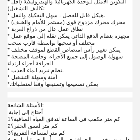
* التكوين الأمثل للوحدة الكهربائية والهيدروليكية (أقل
تكاليف التشغيل)
* هيكل قابل للفصل ، سهل التفكيك والنقل.
* محرك محرك مزدوج قوي (مستمر للأمام والخلف)
* نطاق عمل عال من ذراع العربة
* مجهزة بنظام الدفع الذاتي يمكن نقله إلى موقع عمل
مختلف أو سحبها بواسطة قارب سحب
* يمكن تغيير رأس امتصاص القطع لموقف مختلف
* سهولة الوصول إلى جميع الأجزاء، وخاصة المضخة
الجرافة أجزاء ارتداء.
* نظام تبريد الماء العذب.
* آمنة وسهلة التشغيل
*يمكن تصميمها وتصنيعها وفقا لمتطلباتك
الأسئلة الشائعة:
أحتاج إلى إجابة
1كم متر مكعب في الساعة لتدفق المياه الصافية؟
2كم متر لعمق الحفر؟
3كم متر لمسافة التفريغ؟
4هل ستستخدمين الجرافة في النهر أو البحيرة أو البحر