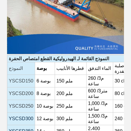
النموذج
القائمة
لـ
الهيدروليكية
القطع
امتصاص
الحفرة
صلبة
الماء
التدفق
قطرها
الأنابيب
بوصة
النموذج
القدرة
260 م3/
cbm
30
ملم
150
بوصة
6
YSCSD150
ساعة
600 متر3/
cbm
80
200 ملم
بوصة
8
YSCSD200
ساعة
م3/
1,000
cb
160
250 ملم
بوصة
10
YSCSD250
ساعة
م3/
1,500
cb
240
300 ملم
بوصة
12
YSCSD300
ساعة
2،400