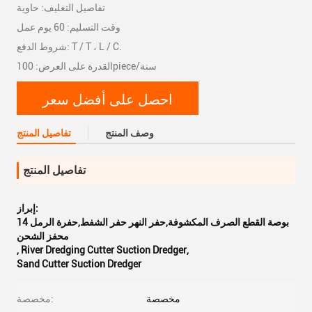
تفاصيل التغليف: حاوية
وقت التسليم: 60 يوم عمل
شروط الدفع: T / T ، L / C.
القدرة على العرض: 100piece/سنة
احصل على أفضل سعر
وصف المنتج
تفاصيل المنتج
تفاصيل المنتج
إبراز:
14 بوصة القطع الصرف المكشوفة,حفر النهر حفر الشفط,حفرة الرمل
محفز الشحن
,
River Dredging Cutter Suction Dredger
,
Sand Cutter Suction Dredger
مخصصة
مخصصة: