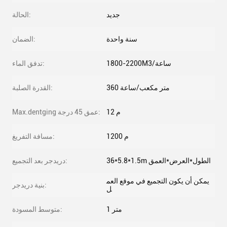
جديد
الحالة:
سنة واحدة
الضمان:
1800-2200M3/ساعة
تدفق الماء:
360 متر مكعب/ساعة
القدرة الصلبة:
12 م
Max.dentging عمق 45 درجة:
1200 م
مسافة التفريغ:
36*5.8*1.5m الطول*العرض*العمق
دريدجر بعد التجميع:
يمكن أن يكون التجميع في موقع العم
بنية دريدجر:
ل
1 متر
متوسط ​​المسودة: