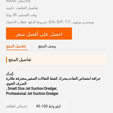
الأسعار: 50000$
تفاصيل التغليف: حاوية
وقت التسليم: 35 يومًا
شروط الدفع: خطاب الاعتماد، D/A، D/P، T/T، ويسترن يونيون،
احصل على أفضل سعر
وصف المنتج
تفاصيل المنتج
تفاصيل المنتج
إبراز:
جرافة امتصاص النفاث,محرك كشط النفاثات الصغير,محترفة طائرة
الصرف الجوي
,
Small Size Jet Suction Dredger
,
Professional Jet Suction Dredger
45-100 كيلو واط
إجمالي الطاقة: