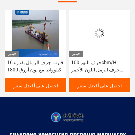
فيديو
فيديو
جرف النهر 100cbm/H
قارب جرف الرمال بقدرة 16
جرف الرمل اللون الأحمر
كيلوواط مع لون أزرق 1800
16kw قارب جرف الوحل
م 3 / ساعة للجرف النهري
YSCSD350
احصل على أفضل سعر
احصل على أفضل سعر