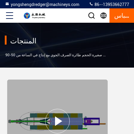
yongshengdredger@machineys.com
86--13953662777
إقتباس
المنتجات
>
ة الرمل