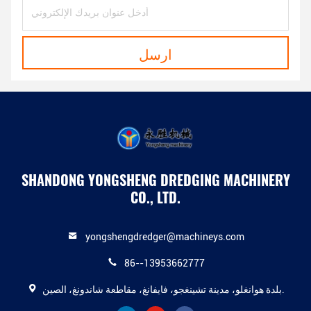
ارسل
SHANDONG YONGSHENG DREDGING MACHINERY
CO., LTD.
yongshengdredger@machineys.com
86--13953662777
بلدة هوانغلو، مدينة تشينغجو، فايفانغ، مقاطعة شاندونغ، الصين.