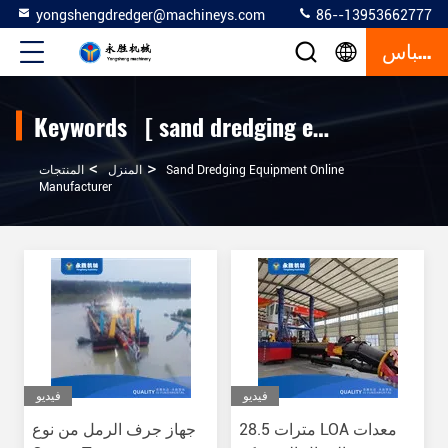
yongshengdredger@machineys.com
86--13953662777
إقتباس
Keywords [ sand dredging equipment ] Match 529 المنتجات
>
>
Sand Dredging Equipment Online
المنزل
المنتجات
Manufacturer
فيديو
فيديو
28.5 مترات LOA معدات
جهاز جرف الرمل من نوع