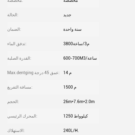
مخصصة
مخصصة:
جديد
الحالة:
سنة واحدة
الضمان:
3800م3/ساعة
تدفق الماء:
600-700M3/ساعة
القدرة الصلبة:
14 م
Max.dentging عمق 45 درجة:
1500 م
مسافة التفريغ:
26m*7.6m*2.0m
الحجم:
1250 كيلوواط
المحرك الرئيسي:
240L/H.
الاستهلاك: