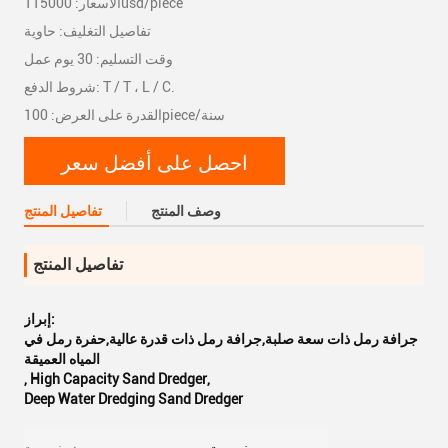
الأسعار: 115000usd/piece
تفاصيل التغليف: حاوية
وقت التسليم: 30 يوم عمل
شروط الدفع: T / T ، L / C.
القدرة على العرض: 100piece/سنة
احصل على أفضل سعر
وصف المنتج
تفاصيل المنتج
تفاصيل المنتج
إبراز:
جرافة رمل ذات سعة صلبة,جرافة رمل ذات قدرة عالية,حفرة رمل في
المياه العميقة
,
High Capacity Sand Dredger
,
Deep Water Dredging Sand Dredger