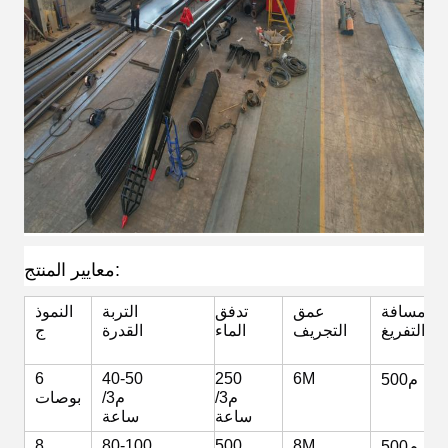
معايير المنتج:
مسافة
عمق
تدفق
التربة
النموذ
التفريغ
التجريف
الماء
القدرة
ج
6
40-50
250
6M
500م
م3/
م3/
بوصات
ساعة
ساعة
8
80-100
500
8M
500م