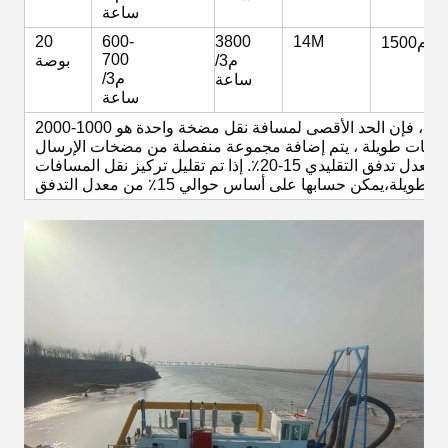
ساعة
20
600-
3800
14M
1500م
700
م3/
بوصة
م3/
ساعة
ساعة
ملاحظة: نظرًا لأن هذا المعدات هو منتج مخصص ، فإن الحد الأقصى لمسافة نقل مضخة واحدة هو 1000-2000m.
يتم حساب الناتج المذكور أعلاه على أساس تركيز معدل تدفق التقليدي 15-20٪. إذا تم تقليل تركيز نقل المسافات
الطويلة،يمكن حسابها على أساس حوالي 15٪ من معدل التدفق.