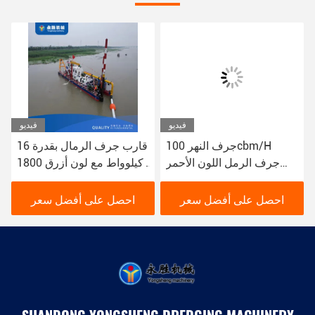
فيديو
فيديو
جرف النهر 100cbm/H
قارب جرف الرمال بقدرة 16
جرف الرمل اللون الأحمر
كيلوواط مع لون أزرق 1800
16kw قارب جرف الوحل
م 3 / ساعة للجرف النهري
YSCSD350
احصل على أفضل سعر
احصل على أفضل سعر