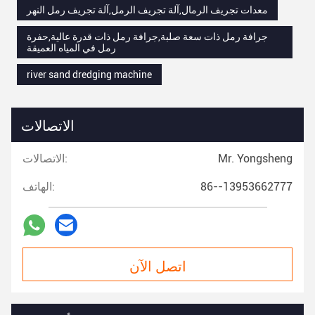
معدات تجريف الرمال,آلة تجريف الرمل,آلة تجريف رمل النهر
جرافة رمل ذات سعة صلبة,جرافة رمل ذات قدرة عالية,حفرة
رمل في المياه العميقة
river sand dredging machine
الاتصالات
Mr. Yongsheng
الاتصالات:
86--13953662777
الهاتف:
اتصل الآن