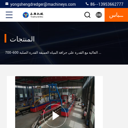
yongshengdredger@machineys.com
86--13953662777
إقتباس
المنتجات