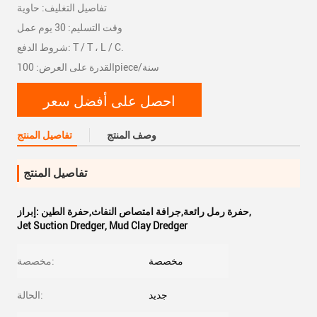
تفاصيل التغليف: حاوية
وقت التسليم: 30 يوم عمل
شروط الدفع: T / T ، L / C.
القدرة على العرض: 100piece/سنة
احصل على أفضل سعر
وصف المنتج
تفاصيل المنتج
تفاصيل المنتج
,
حفرة رمل رائعة,جرافة امتصاص النفاث,حفرة الطين
إبراز:
Jet Suction Dredger
,
Mud Clay Dredger
مخصصة
مخصصة:
جديد
الحالة: