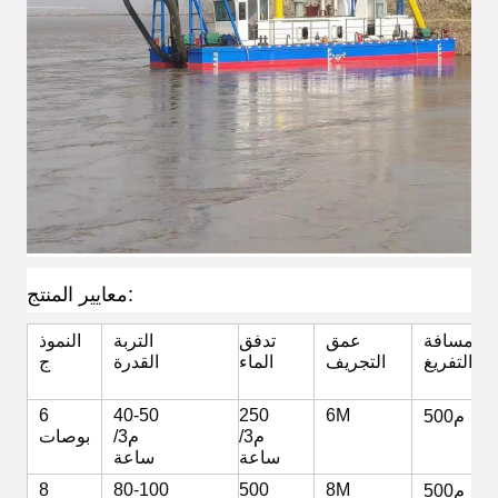
معايير المنتج:
مسافة
عمق
تدفق
التربة
النموذ
التفريغ
التجريف
الماء
القدرة
ج
6
40-50
250
6M
500م
م3/
م3/
بوصات
ساعة
ساعة
8
80-100
500
8M
500م