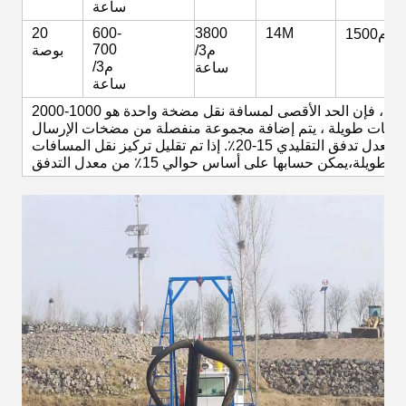
ساعة
20
600-
3800
14M
1500م
700
م3/
بوصة
م3/
ساعة
ساعة
ملاحظة: نظرًا لأن هذا المعدات هو منتج مخصص ، فإن الحد الأقصى لمسافة نقل مضخة واحدة هو 1000-2000m.
يتم حساب الناتج المذكور أعلاه على أساس تركيز معدل تدفق التقليدي 15-20٪. إذا تم تقليل تركيز نقل المسافات
الطويلة،يمكن حسابها على أساس حوالي 15٪ من معدل التدفق.