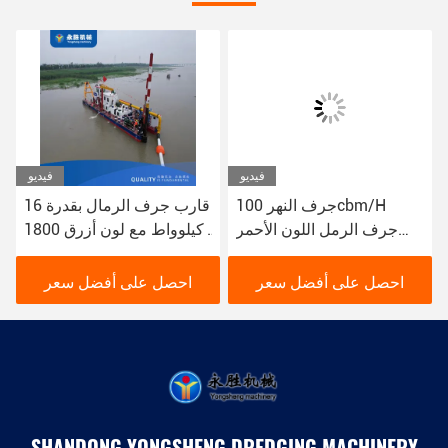
فيديو
فيديو
جرف النهر 100cbm/H
قارب جرف الرمال بقدرة 16
جرف الرمل اللون الأحمر
كيلوواط مع لون أزرق 1800
16kw قارب جرف الوحل
م 3 / ساعة للجرف النهري
YSCSD350
احصل على أفضل سعر
احصل على أفضل سعر
SHANDONG YONGSHENG DREDGING MACHINERY