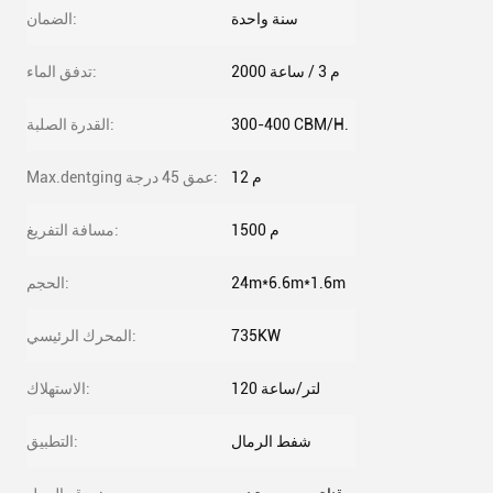
سنة واحدة
الضمان:
2000 م 3 / ساعة
تدفق الماء:
300-400 CBM/H.
القدرة الصلبة:
12 م
Max.dentging عمق 45 درجة:
1500 م
مسافة التفريغ:
24m*6.6m*1.6m
الحجم:
735KW
المحرك الرئيسي:
120 لتر/ساعة
الاستهلاك:
شفط الرمال
التطبيق: