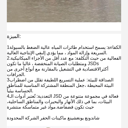
الميزة:
1الكفاءة: يسمح استخدام طائرات المياه عالية الضغط بالسيولة
في الإنتاجية العالية.
السريعة وإزالة المواد ، مما يؤدي إلى
2.الفعالية من حيث التكلفة: مع عدد أقل من الأجزاء الميكانيكية
ومتطلبات الصيانة المنخفضة ، غالبا ما تكون JSDs
أكثر
الاقتصادية في التشغيل بالمقارنة مع أنواع أخرى من
الجرافات.
3الصداقة للبيئة: عملية التسريع اللطيفة تقلل من اضطراب
البيئة المحيطة ،
جعل المنطقة المشتركة المناسبة للمناطق
الحساسة بيئياً.
4التعددية: تُعتبر أدوات الـ JSD فعالة في مجموعة متنوعة من
البيئات، بما في ذلك الأنهار والبحيرات والمناطق الساحلية،
حيث تكون فضفاضة.
مواد غير متماسكة منتشرة
شاندونغ يونغشينغ ماكينات الحفر الشركة المحدودة