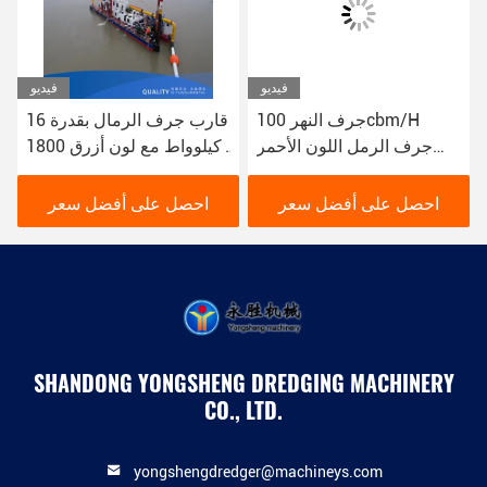
فيديو
فيديو
جرف النهر 100cbm/H
قارب جرف الرمال بقدرة 16
جرف الرمل اللون الأحمر
كيلوواط مع لون أزرق 1800
16kw قارب جرف الوحل
م 3 / ساعة للجرف النهري
YSCSD350
احصل على أفضل سعر
احصل على أفضل سعر
SHANDONG YONGSHENG DREDGING MACHINERY
CO., LTD.
yongshengdredger@machineys.com