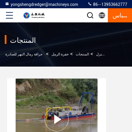
yongshengdredger@machineys.com
86--13953662777
إقتباس
المنتجات
>
>
>
المنزل
المنتجات
حفرة الرمل
جرافة رمال النهر للصادرة