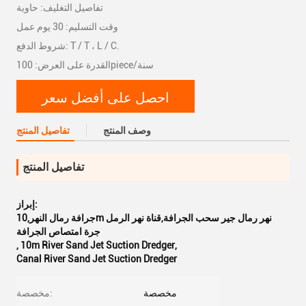
تفاصيل التغليف: حاوية
وقت التسليم: 30 يوم عمل
شروط الدفع: T / T ، L / C.
القدرة على العرض: 100piece/سنة
احصل على أفضل سعر
وصف المنتج
تفاصيل المنتج
تفاصيل المنتج
إبراز:
جرافة رمال النهر,10m نهر رمال جير سحب الجرافة,قناة نهر الرمل
جرة امتصاص الجرافة
,
10m River Sand Jet Suction Dredger
,
Canal River Sand Jet Suction Dredger
مخصصة
مخصصة: