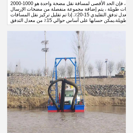
ملاحظة: نظرًا لأن هذا المعدات هو منتج مخصص ، فإن الحد الأقصى لمسافة نقل مضخة واحدة هو 1000-2000m.
يتم حساب الناتج المذكور أعلاه على أساس تركيز معدل تدفق التقليدي 15-20٪. إذا تم تقليل تركيز نقل المسافات
الطويلة،يمكن حسابها على أساس حوالي 15٪ من معدل التدفق.