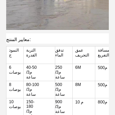
معايير المنتج:
مسافة
عمق
تدفق
التربة
النموذ
التفريغ
التجريف
الماء
القدرة
ج
6
40-50
250
6M
500م
م3/
م3/
بوصات
ساعة
ساعة
8
80-100
500
8M
500م
م3/
م3/
بوصات
ساعة
ساعة
10
150-
900
800م
10 م
180
م3/
بوصات
م3/
ساعة