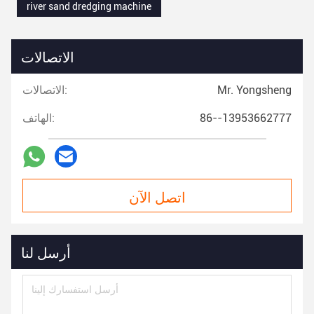
river sand dredging machine
الاتصالات
Mr. Yongsheng
الاتصالات:
86--13953662777
الهاتف:
اتصل الآن
أرسل لنا