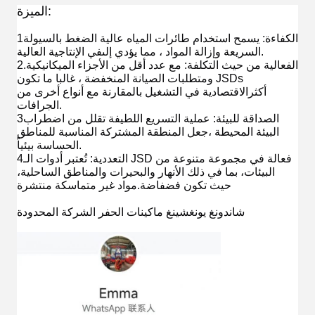
الميزة:
1الكفاءة: يسمح استخدام طائرات المياه عالية الضغط بالسيولة
في الإنتاجية العالية.
السريعة وإزالة المواد ، مما يؤدي إلى
2.الفعالية من حيث التكلفة: مع عدد أقل من الأجزاء الميكانيكية
ومتطلبات الصيانة المنخفضة ، غالبا ما تكون JSDs
أكثر
الاقتصادية في التشغيل بالمقارنة مع أنواع أخرى من
الجرافات.
3الصداقة للبيئة: عملية التسريع اللطيفة تقلل من اضطراب
البيئة المحيطة ،
جعل المنطقة المشتركة المناسبة للمناطق
الحساسة بيئياً.
4التعددية: تُعتبر أدوات الـ JSD فعالة في مجموعة متنوعة من
البيئات، بما في ذلك الأنهار والبحيرات والمناطق الساحلية،
حيث تكون فضفاضة.
مواد غير متماسكة منتشرة
شاندونغ يونغشينغ ماكينات الحفر الشركة المحدودة