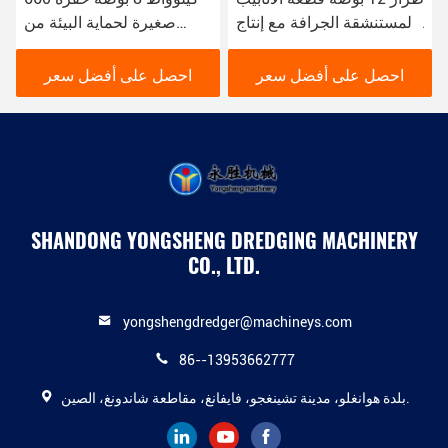
المستنشقة الجرافة مع إنتاج
صغيرة لحماية البيئة من
من 200 متر مكعب في
حفرة النهر الحضرية
الساعة
احصل على أفضل سعر
احصل على أفضل سعر
SHANDONG YONGSHENG DREDGING MACHINERY
CO., LTD.
yongshengdredger@machineys.com
86--13953662777
بلدة هوانغلو، مدينة تشينغجو، فايفانغ، مقاطعة شاندونغ، الصين.