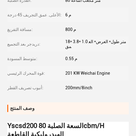
80 متر مكعب/ساعة
القدرة الصلبة:
6 م
الأعلى. عمق التجريف 45 درجة:
800 م
مسافة التفريغ:
18* 3.8* 1.0 متر طول* العرض* الع
دريدجر بعد التجميع:
مق
0.55 م
متوسط ​​المسودة:
201 KW Weichai Engine
قوة المحرك الرئيسي:
200mm/8inch
أنبوب تصريف القطر:
وصف المنتج
Yscsd200 السعة الصلبة 80cbm/H
الهيدروليكية القاطعة