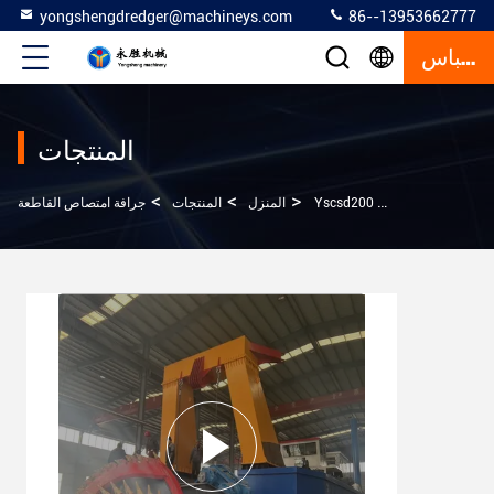
yongshengdredger@machineys.com
86--13953662777
إقتباس
المنتجات
>
>
>
المنزل
المنتجات
جرافة امتصاص القاطعة