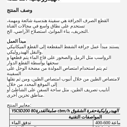
وصف المنتج
القطع الصرف الجرافة هي سفينة هندسية شائعة ومهمة،
تستخدم على نطاق واسع في مجالات القناة
التجريف، بناء الموانئ، استصلاح الأراضي، الخ.
مبدأ العمل
يستند مبدأ عمل جرافة الشفط المقطعة إلى القطع الميكانيكي
والنقل الهيدروليكي.
الرواسب مثل الرمل والصخور على قاع الماء يتم قطعها و
سحقها بواسطة القطع الدوار
ثم يتم استخدام امتصاص المولدة من مضخة الوحل على
السفينة
لامتصاص الطين من خلال أنبوب امتصاص الطين، ومن ثم نقلها
إلى الموقع المحدد من خلال
أنابيب تصريف الطين، مثل ساحة السفن على الشاطئ أو
مناطق تخزين أخرى.
معايير المنتج:
الهيدروليكية
حفرة الشقوق
cbm/h
صلبة
القدرة
80
0
0
YSCSD2
المواصفات التقنية
ساعة
400-600
تدفق الماء