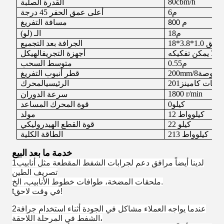
80
cbm/h
القدرة الصلبة
م
6
أعلى عمق الحفر 45 درجة
م
مسافة التفريغ
8
00
م
18
الـ (لو)
لعمق
1.0
*
8
*3.
8
1
الجرافة بعد التجميع
 ولا يمكن تفكيكه
أجهزة التجريف
الهيكل
م
0.55
متوسط السحب
بوصة
8
mm/
200
قطر أنبوب التفريغ
ركات كامينز
201
الرئيسي
المحرك
1800
r/min
سرعة الدوران
كيلو
0
قوة المحرك المساعد
12 كيلوواط
مولد
كيلو
22
قوة القطع الهيدروليكي
213 كيلوواط
الطاقة الكلية
خدمة ما بعد البيع
1لدينا أيضاً مرافق دعم لجرابات الشفط المقطعة مثل أنابيب
تصريف الطين
ملحقات المضخة، طوافات خطوط الأنابيب، الخ.
في وقت لاحق!
t
2عندما يواجه العملاء مشاكل في الجودة أثناء استخدام جرافة
الشفط في المرحلة اللاحقة،