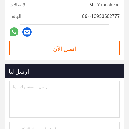
Mr. Yongsheng
الاتصالات:
86--13953662777
الهاتف:
اتصل الآن
أرسل لنا