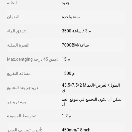
جديد
الحالة:
سنة واحدة
الضمان:
3500 م 3 / ساعة
تدفق الماء:
700CBM/ساعة
القدرة الصلبة:
15 م
Max.dentging عمق 45 درجة:
1500 م
مسافة التفريغ:
43.5*7.5*2 M الطول*العرض*العم
دريدجر بعد التجميع:
ق
يمكن أن يكون التجميع في موقع العم
بنية دريدجر:
ل
1.2 م
متوسط ​​المسودة:
450mm/18inch
أنبوب تصريف القطر: