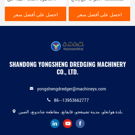
من 200 متر مكعب في
حفرة النهر الحضرية
الساعة
احصل على أفضل سعر
احصل على أفضل سعر
SHANDONG YONGSHENG DREDGING MACHINERY
CO., LTD.
yongshengdredger@machineys.com
86--13953662777
بلدة هوانغلو، مدينة تشينغجو، فايفانغ، مقاطعة شاندونغ، الصين.