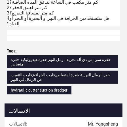
1كم متر مكعب في الساعة لتدفق المياه الصافية؟
2كم متر لعمق الحفر؟
3كم متر لمسافة التفريغ؟
4هل ستستخدمين الجرافة في النهر أو البحيرة أو البحر أو
القناة؟
Tags:
حفرة سي إس دي,آلة تجريف رمل النهر,حفرة هيدروليكية حفرة
امتصاص
حفر الرمال النهرية حفرة امتصاص,قارب الجرافة,قارب التنقيب
عن الرمال في النهر
hydraulic cutter suction dredger
الاتصالات
Mr. Yongsheng
الاتصالات: