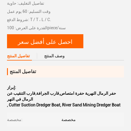
تفاصيل التغليف: حاوية
وقت التسليم: 60 يوم عمل
شروط الدفع: T / T ، L / C.
القدرة على العرض: 100piece/سنة
احصل على أفضل سعر
وصف المنتج
تفاصيل المنتج
تفاصيل المنتج
إبراز:
حفر الرمال النهرية حفرة امتصاص,قارب الجرافة,قارب التنقيب عن
الرمال في النهر
,
Cutter Suction Dredger Boat
,
River Sand Mining Dredger Boat
مخصصة
مخصصة: