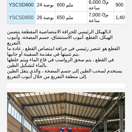
6،000 م3/
cb
900
600 ملم
بوصة
24
YSCSD600
ساعة
م3/
7,000
c
1,400
650 ملم
بوصة
26
YSCSD650
ساعة
الهيكل الرئيسي للجرافة الامتصاصية المقطعة يتضمن
الـ
الهيكل، القطع، أنبوب الاستنشاق، جسم المضخة، وأنبوب
التفريغ.
القطع هو عنصر رئيسي في جرافة امتصاص القطع ، عادة ما
يتم تثبيتها في مقدمة السفينة أو جانبها.
في القطع ، يتم سحق الرواسب في قاع الماء ويتم خلطها
بالماء لتشكيل الطين.
يستخدم لسحب الطين إلى جسم المضخة ، والذي ينقل الطين
إلى منطقة التفريغ من خلال أنبوب التفريغ.