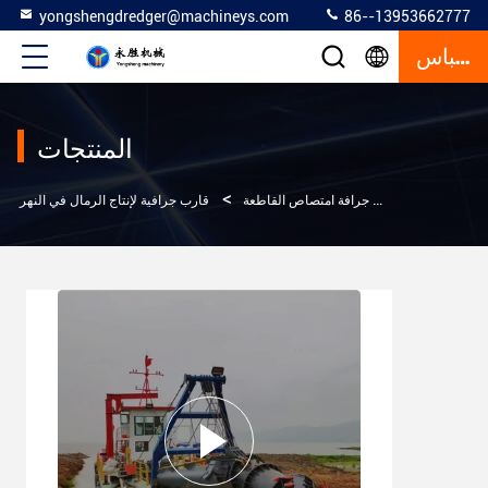
yongshengdredger@machineys.com
86--13953662777
إقتباس
المنتجات
>
>
>
زل
المنتجات
جرافة امتصاص القاطعة
قارب جرافية لإنتاج الرمال في النهر