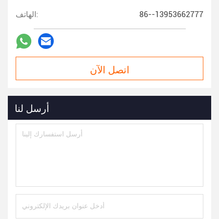
86--13953662777
الهاتف:
اتصل الآن
أرسل لنا