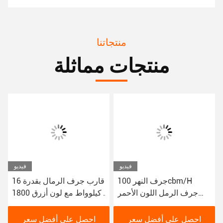
منتجاتنا
منتجات مماثلة
فيديو
فيديو
جرف النهر 100cbm/H
قارب جرف الرمال بقدرة 16
جرف الرمل اللون الأحمر
كيلوواط مع لون أزرق 1800
16kw قارب جرف الوحل
م 3 / ساعة للجرف النهري
YSCSD350
احصل على أفضل سعر
احصل على أفضل سعر