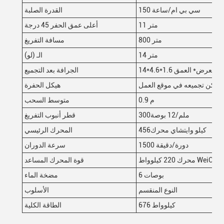
150 سي بي ام/ساعة
القدرة الصلبة
11 متر
أعلى عمق الحفر 45 درجة
800 متر
مسافة التفريغ
14 متر
الـ (لو)
طول
*
العرض* العمق
الجرافة بعد التجميع
 ويمكن تجميعه في موقع العمل
هيكل الحفرة
0.9 م
متوسط السحب
300ملم/12 بوصة
قطر أنبوب التفريغ
456كيلو وايتشاي محرك
المحرك الرئيسي
1500 دورة/دقيقة
سرعة الدوران
محرك 220 كيلوواط WeiChai
قوة المحرك المساعد
6 بوصات
مضخة الماء
النوع المنقسم
الأسلوب
676 كيلوواط
الطاقة الكلية