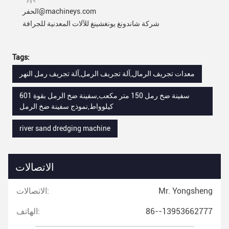
الحفر@machineys.com
شركة شاندونغ يونغشينغ للآلات المعدنية للجرافة
Tags:
معدات تجريف الرمال,آلة تجريف الرمل,آلة تجريف رمل النهر
سفينة ضخ رمل 150 متر مكعب,سفينة ضخ الرمل بقوة 601
كيلوواط,نموذج سفينة ضخ الرمل
river sand dredging machine
الاتصالات
Mr. Yongsheng
الاتصالات:
86--13953662777
الهاتف: