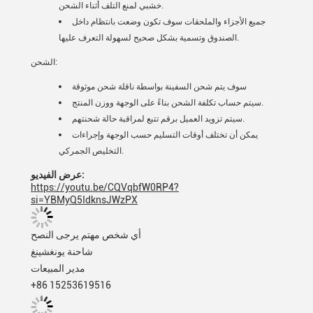
خشبي لمنع التلف أثناء الشحن.
جميع الأجزاء والملحقات سوف تكون وضعت بانتظام داخل
الصندوق وتسمية بشكل صحيح لسهولة التعرف عليها.
الشحن:
سوف يتم شحن السفينة بواسطة ناقلة شحن موثوقة
سيتم حساب تكلفة الشحن بناءً على الوجهة ووزن المنتج.
سيتم تزويد العميل برقم تتبع لمراقبة حالة شحنتهم.
يمكن أن تختلف أوقات التسليم حسب الوجهة وإجراءات
التخليص الجمركي.
عرض الفيديو:
https://youtu.be/CQVqbfW0RP4?
si=YBMyQ5IdknsJWzPX
أي شخص مهتم يرجى النصح
شاحنة يونغشينغ
مدير المبيعات
+86 15253619516