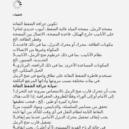
التطبيقات:
تكوين جرافة الشفط النفاثة:
1مضخة الرمل، مضخة المياه عالية الضغط، أنبوب حديدي لحام
على الأنابيب خارج الهيكل، قاعدة المضخة، الاتصال بين المضخة
وقطر الطاقة، الخ
2مكونات الطاقة، محرك أو محرك الديزل، بما في ذلك قاعدته،
المكواة وغيرها من الاتصالات.
3نظام الأنابيب: بما في ذلك خرطوم ضخ الرمل، الأنابيب
الحديدية، الصنبور، الخ
4المكونات المساعدة الأخرى: بما في ذلك الرافعة، البرتاري،
الحبل السلكي، الخ
تستخدم قاطرة الشفط النفاثة على نطاق واسع في ضخ الرمل
في بيئات مختلفة بسبب مرونتها وأدائها المرتفع التكلفة.
صيانة جرافة الشفط النفاثة:
1يجب أن تتحرك قارب ضخ الرمل بالامتصاص بمرونة عند التحرك
إلى الأمام أو إلى الوراء وفقًا للظروف الجغرافية. إذا كانت هناك
حجارة كبيرة أو طين ، إلخ ، فيجب تنظيفها.
2تحقق من مسامير السلسلة، والدبابيس، ومواد التثبيت من
النقاط الثابتة لنظام النقل في أي وقت للتأكد من أنها ثابتة.
3يجب إيقاف تشغيل محرك الديزل الأمامي عندما يتم إيقاف
تشغيل قارب ضخ الرمل
4في حالة الرياح القوية (المستوى 5 أو أعلى) ، يجب إيقاف