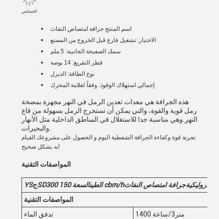
الخصائص:
اسم المنتج
جرافة امتصاص النفاث
الاختبار: تشغيل فارغ قبل الخروج من المصنع
سمك الصفيحة الجانبية: 5 ملم
قطر التفريغ: 14 بوصة
نوع الطاقة: الديزل
إجمالي استهلاك الوقود: وفقاً لعلامة المحرك
هذه الجرافة هي معدات تعدين الرمل في النهر مجهزة بمضخة
رمل قوية والقوة، والتي يمكن أن تستخرج الرمل بسهولة من قاع
النهر.وهي مناسبة جدا للاستغلال في المناطق الداخلية مثل الأنهار
والبحيرات.
تجربة قوة وكفاءة الجرافة الشفطية اليوم و الحصول على مشروعك القيام
به بشكل صحيح!
المواصفات التقنية
الهيدروليكية
جرافة امتصاص النفاث
cbm/h
الطين
السعة 150
0
SD30
ج
YS
المواصفات التقنية
1400 متر3/ساعة
تدفق الماء