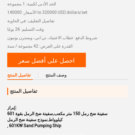
الحد الأدنى لكمية: 1 مجموعة
الأسعار: 140000 to 320000 USD dollars/set
تفاصيل التغليف: في الحاوية
وقت التسليم: 26 يومًا
شروط الدفع: خطاب الاعتماد، تي/تي، ويسترن يونيون
القدرة على العرض: 42 مجموعة / سنة
احصل على أفضل سعر
وصف المنتج
تفاصيل المنتج
تفاصيل المنتج
إبراز:
سفينة ضخ رمل 150 متر مكعب,سفينة ضخ الرمل بقوة 601
كيلوواط,نموذج سفينة ضخ الرمل
,
601KW Sand Pumping Ship