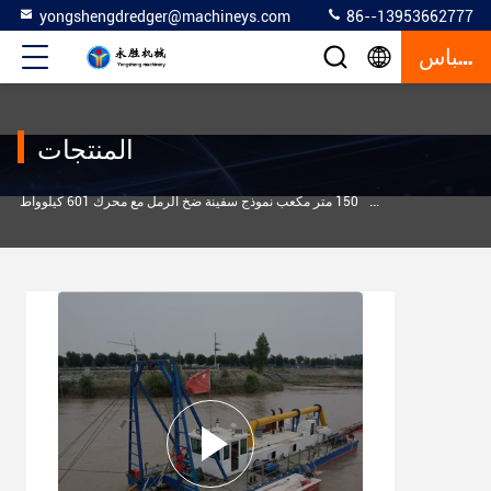
yongshengdredger@machineys.com
86--13953662777
إقتباس
المنتجات
>
>
ت
حفرة الرمل
150 متر مكعب نموذج سفينة ضخ الرمل مع محرك 601 كيلوواط