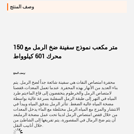
وصف المنتج
150 متر مكعب نموذج سفينة ضخ الرمل مع
محرك 601 كيلوواط
وصف المنتج:
محفرة امتصاص النفاث هي سفينة شائعة جداً لضخ الرمل. يتم
بناء العديد من الأنهار بهذه المحفرة. عندما تعمل المعدات،قفصنا
لامتصاص الرمل والخرطوم ينخفضون إلى قاع الماءيتم طرد
المياه في النهر إلى طبقة الرمل السفلية بسرعة عالية بواسطة
مضخة المياه عالية الضغط. تتأثر الرمل بتدفق المياه ويبدأ في
الانتشار والمزج مع المياه.الرمل مختلطة مع الماء يدخل المعدات
من خلال قفص امتصاص الرمل لدينا تحت عمل مضخة الرملبعد
أن يتم ضخ الرمال في المقصورة، يتم تفريغها إلى الشاطئ من
خلال أنابيب النقل.