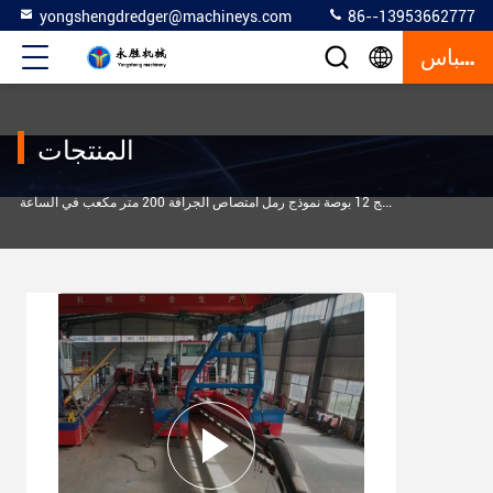
yongshengdredger@machineys.com
86--13953662777
إقتباس
المنتجات
>
رة الرمل
الناتج 12 بوصة نموذج رمل امتصاص الجرافة 200 متر مكعب في الساعة