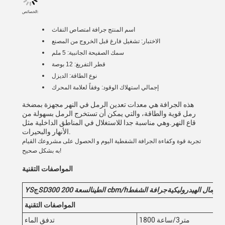
الخصائص:
اسم المنتج
جرافة امتصاص النفاث
الاختبار: تشغيل فارغ قبل الخروج من المصنع
سمك الصفيحة الجانبية: 5 ملم
قطر التفريغ: 12 بوصة
نوع الطاقة: الديزل
إجمالي استهلاك الوقود: وفقاً لعلامة المحرك
هذه الجرافة هي معدات تعدين الرمل في النهر مجهزة بمضخة
رمل قوية والطاقة، والتي يمكن أن تستخرج الرمل بسهولة من
قاع النهر.وهي مناسبة جدا للاستغلال في المناطق الداخلية مثل
الأنهار والبحيرات.
تجربة قوة وكفاءة الجرافة الشفطية اليوم و الحصول على مشروعك القيام
به بشكل صحيح!
المواصفات التقنية
الرمال الهيدروليكية
جرافة الشفط
cbm/h
الطين
السعة 200
0
SD30
ج
YS
المواصفات التقنية
1800 متر3/ساعة
تدفق الماء