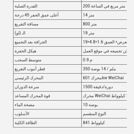
200 متر مربع في الساعة
القدرة الصلبة
14 متر
أعلى عمق الحفر 45 درجة
800 متر
مسافة التفريغ
19 متر
الـ (لو)
طول
*
العرض* العمق
الجرافة بعد التجميع
 ويمكن تجميعه في موقع العمل
هيكل الحفرة
0.9 م
متوسط السحب
350 ملم / 14 بوصة
قطر أنبوب التفريغ
محرك 601kw WeiChai
المحرك الرئيسي
1500 دورة/دقيقة
سرعة الدوران
ط
قوة المحرك المساعد
10 بوصة
مضخة الماء
النوع المنقسم
الأسلوب
841 كيلوواط
الطاقة الكلية