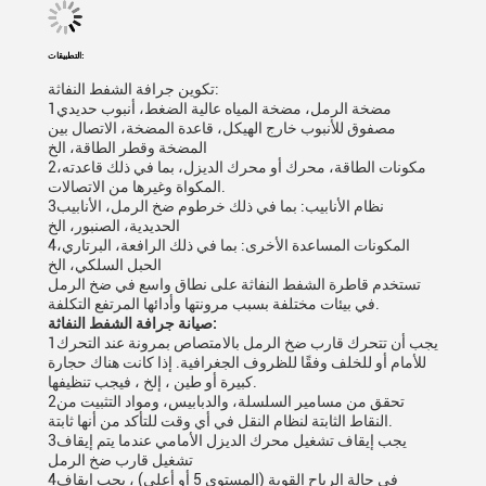
التطبيقات:
تكوين جرافة الشفط النفاثة:
1مضخة الرمل، مضخة المياه عالية الضغط، أنبوب حديدي
مصفوق للأنبوب خارج الهيكل، قاعدة المضخة، الاتصال بين
المضخة وقطر الطاقة، الخ
2مكونات الطاقة، محرك أو محرك الديزل، بما في ذلك قاعدته،
المكواة وغيرها من الاتصالات.
3نظام الأنابيب: بما في ذلك خرطوم ضخ الرمل، الأنابيب
الحديدية، الصنبور، الخ
4المكونات المساعدة الأخرى: بما في ذلك الرافعة، البرتاري،
الحبل السلكي، الخ
تستخدم قاطرة الشفط النفاثة على نطاق واسع في ضخ الرمل
في بيئات مختلفة بسبب مرونتها وأدائها المرتفع التكلفة.
صيانة جرافة الشفط النفاثة:
1يجب أن تتحرك قارب ضخ الرمل بالامتصاص بمرونة عند التحرك
للأمام أو للخلف وفقًا للظروف الجغرافية. إذا كانت هناك حجارة
كبيرة أو طين ، إلخ ، فيجب تنظيفها.
2تحقق من مسامير السلسلة، والدبابيس، ومواد التثبيت من
النقاط الثابتة لنظام النقل في أي وقت للتأكد من أنها ثابتة.
3يجب إيقاف تشغيل محرك الديزل الأمامي عندما يتم إيقاف
تشغيل قارب ضخ الرمل
4في حالة الرياح القوية (المستوى 5 أو أعلى) ، يجب إيقاف