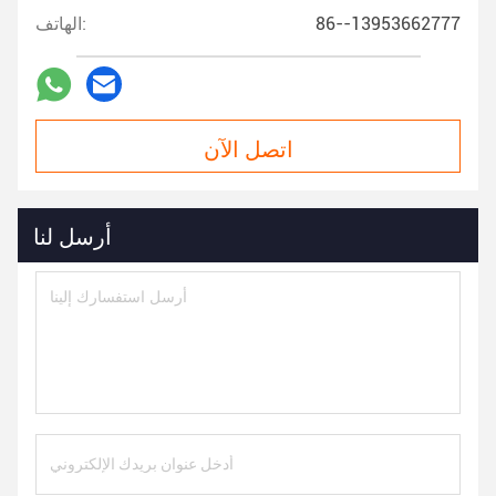
86--13953662777
الهاتف:
اتصل الآن
أرسل لنا