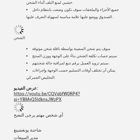
خشبي لمنع التلف أثناء الشحن.
جميع الأجزاء والملحقات سوف تكون وضعت بانتظام داخل
الصندوق ووضع عليها علامة مناسبة لسهولة التعرف عليها.
الشحن:
سوف يتم شحن السفينة بواسطة ناقلة شحن موثوقة
سيتم حساب تكلفة الشحن بناءً على الوجهة ووزن المنتج.
سيتم تزويد العميل برقم تتبع لمراقبة حالة شحنتهم.
يمكن أن تختلف أوقات التسليم حسب الوجهة وإجراءات
التخليص الجمركي.
عرض الفيديو:
https://youtu.be/CQVqbfW0RP4?
si=YBMyQ5IdknsJWzPX
أي شخص مهتم يرجى النصح
شاحنة يونغشينغ
مدير المبيعات