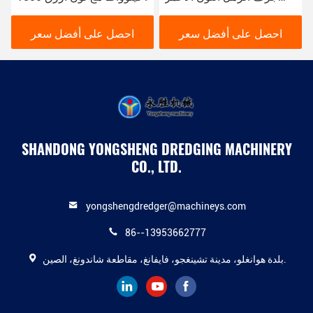
16kw قارب جرف الوحل
م 3 / ساعة للجرف النهري
YSCSD350
احصل على أفضل سعر
احصل على أفضل سعر
SHANDONG YONGSHENG DREDGING MACHINERY
CO., LTD.
yongshengdredger@machineys.com
86--13953662777
بلدة هوانغلو، مدينة تشينغجو، فايفانغ، مقاطعة شاندونغ، الصين.