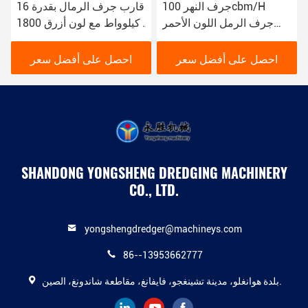
جرف النهر 100cbm/H
قارب جرف الرمال بقدرة 16
جرف الرمل اللون الأحمر
كيلوواط مع لون أزرق 1800
16kw قارب جرف الوحل
م 3 / ساعة للجرف النهري
YSCSD350
احصل على أفضل سعر
احصل على أفضل سعر
SHANDONG YONGSHENG DREDGING MACHINERY
CO., LTD.
yongshengdredger@machineys.com
86--13953662777
بلدة هوانغلو، مدينة تشينغجو، فايفانغ، مقاطعة شاندونغ، الصين.