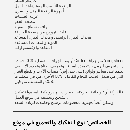
إطار السلم A
‬الرافعة للأنابيب المستنشاقة للرمل
‬أجهزة الرافعة اليمنى واليسرى
غرفة العمليات
مضخة الحفر
رافعة سطح السفينة
علبة التروس من مضخة الجرافة
محرك الديزل الرئيسي ومحرك الديزل المساعد
المولد والمعدات المساعدة
‬المقاعد والإكسسوارات
Cut من جرافة Yongsheng متاحة
تنشق يعتمد على معايير ولوائح (سي سي إس).معدات الآلات والقطع الغيار
الأخرى هي في متطلبات CCS وكذلكالهيكل هو مربع، والقاعدة العرضية، التي هي هيكل الصلب اللحام الكامل،
والمعتمدة من قبل CCS.
اتية الحركة أو غير ذاتية الحركة، الحفارات الهيدروليكية المحمولةتفكيك
الشحن وتجميعه في موقع العمل.
ويمكن أيضاً تجهيزها بمعصومات ترسيخ وحاملات لزيادة السعة.
الخصائص: نوع التفكيك والتجميع في موقع