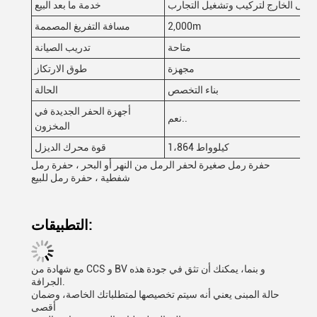
 إلى الخارج لتركيب وتشغيل التجارب
خدمة ما بعد البيع
2,000m
مسافة التفريغ المصممة
متاحة
تدريب الصيانة
مجهزة
طوق الارتكاز
بناء التخصص
الحالة
أجهزة الحفر الجديدة في
نعم..
المخزون
1،864 كيلوواط
قوة محرك الديزل
حفرة رمل صغيرة لحفر الرمل من النهر أو البحر ، حفرة رمل
شفطية ، حفرة رمل للبيع
التطبيقات:
مع شهادة من CCS و BV و بنما، يمكنك أن تثق في جودة هذه
الجرافة.
حالة المبنى يعني أنه سيتم تخصيصها لمتطلباتك الخاصة، وضمان
أقصى