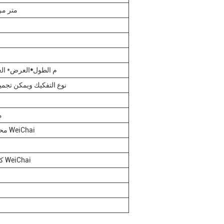
600 متر
42.5*9.0*2.0 م الطول
*
العرض* ال
نوع التفكيك ويمكن تجمي
00
محرك 1030 كيلوواط WeiChai
426 كيلوواط محرك WeiChai