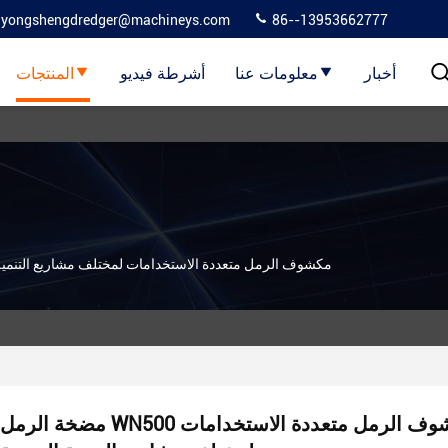
yongshengdredger@machineys.com
86--13953662777
أخبار
معلومات عنا
أشرطة فيديو
المنتجات
مضخة الرمل WN500 مكشوف الرمل متعددة الاستخدامات لمختلف مشاريع التنم
مضخة الرمل WN500 مكشوف الرمل متعددة الاستخدامات