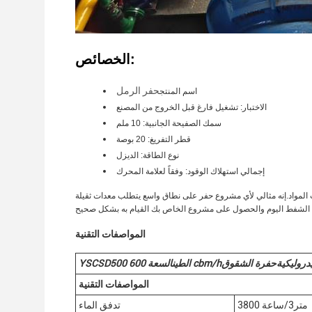
الخصائص:
حفر الرمل
اسم المنتج
الاختبار: تشغيل فارغ قبل الخروج من المصنع
سمك الصفيحة الجانبية: 10 ملم
قطر التفريغ: 20 بوصة
نوع الطاقة: الديزل
إجمالي استهلاك الوقود: وفقاً لعلامة المحرك
المواصفات التقنية
يدروليكية
حفرة الشقوق
cbm/h
الطين
السعة 600
0
YSCSD50
المواصفات التقنية
3800 متر3/ساعة
تدفق الماء