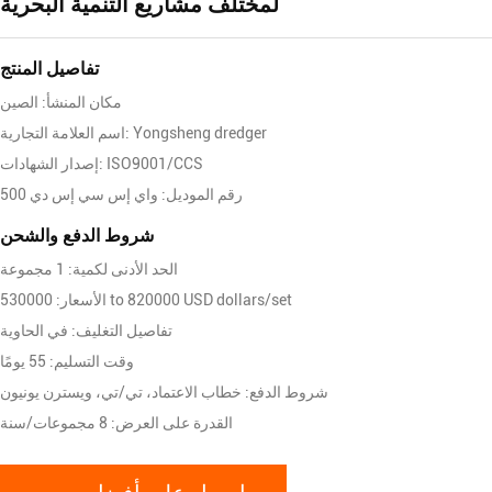
لمختلف مشاريع التنمية البحرية
تفاصيل المنتج
مكان المنشأ: الصين
اسم العلامة التجارية: Yongsheng dredger
إصدار الشهادات: ISO9001/CCS
رقم الموديل: واي إس سي إس دي 500
شروط الدفع والشحن
الحد الأدنى لكمية: 1 مجموعة
الأسعار: 530000 to 820000 USD dollars/set
تفاصيل التغليف: في الحاوية
وقت التسليم: 55 يومًا
شروط الدفع: خطاب الاعتماد، تي/تي، ويسترن يونيون
القدرة على العرض: 8 مجموعات/سنة
احصل على أفضل سعر