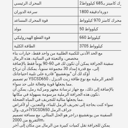
2محرك كامينز بـ685 كيلوواط
المحرك الرئيسي
1800 دورة/دقيقة
سرعة الدوران
محرك كامنز 970 كيلوواط
قوة المحرك المساعد
50 كيلوواط
مولد
660 كيلوواط
قوة القطع الهيدروليكي
3705 كيلوواط
الطاقة الكلية
مع الحد الأدنى للكمية الطلبية من واحد فقط، خيارات بناء
مخصص، والتعبئة في السائبة، هذه الرمال
سفينة الجرافة يمكن أن تكون لك في 60-90 يوماً فقط بالإضافة
إلى، مع قدرة إمداد 30 مجموعة سنوياً، يمكنك أن ترتاح
أؤكد لك أن "يونغشينغ" قادرة على تلبية احتياجاتك
تم تصميم YSCSD650 الحفر الرملية مع نوع طاقة زيت الديزل ،
مما يجعلها قوية وفعالة على حد سواء.
بالإضافة إلى ذلك، مع جهاز ترسانة مجهز ومركبة رمل، يمكن أن
تكون هذه الجرافة الرملية مرسومة بسهولة في مكانها،
مما يجعلها مثالية للتجريف في المياه الضحلة.
سواء كنت بحاجة إلى تجريف الرمل للبناء، والتعدين، أو لأغراض
أخرى، والYSCSD650 جراف الرمل
السفينة من يونغشينغ دراجر هو الحل المثالي. مع مسافة تصميم
التفريغ من 2000m،
يمكن للجرافة نقل كميات كبيرة من الرمال من مكان إلى آخر