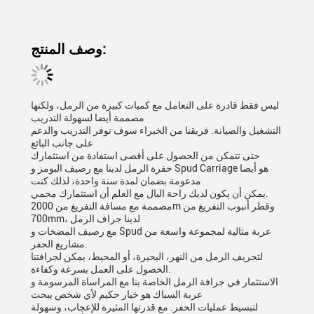
وصف المنتج:
ليس فقط قادرة على التعامل مع كميات كبيرة من الرمل، ولكنها
مصممة أيضا لسهولة التدريب
التشغيل والصيانة. فريقنا من الخبراء سوف توفر التدريب والدعم
على جانب البائع
حتى تتمكن من الحصول على أقصى استفادة من استثمارك
حفرة الرمل لدينا مع رصيف البومز و Spud Carriage هو أيضا
مدعومة بضمان لمدة سنة واحدة، لذلك كنت
يمكن أن يكون لديك راحة البال مع العلم أن استثمارك محمي.
مصممة مع مسافة التفريغ من 2000m وقطر أنبوب التفريغ من
700mm، لدينا جراف الرمل
مع رصيف المضخات و Spud عربة مثالية لمجموعة واسعة من
مشاريع الحفر.
لتجريف الرمل من النهر، البحيرة، أو المحيط، يمكن لجرافتنا
الحصول على العمل بسرعة وكفاءة.
الاستثمار في جرافة الرمل الخاصة بنا مع المراساة المرسومة و
عربة السباك هو خيار حكيم لأي شخص يبحث
لتبسيط عمليات الحفر. مع قدرتها المثيرة للإعجاب، وسهولة