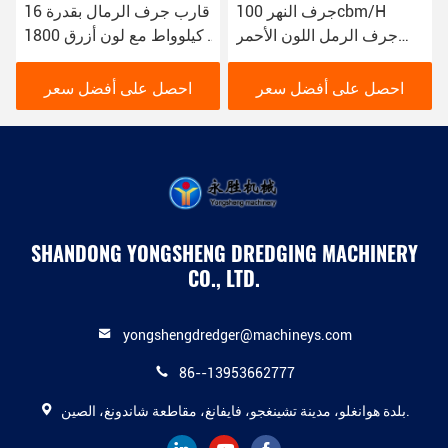
جرف النهر 100cbm/H
قارب جرف الرمال بقدرة 16
جرف الرمل اللون الأحمر
كيلوواط مع لون أزرق 1800
16kw قارب جرف الوحل
م 3 / ساعة للجرف النهري
YSCSD350
احصل على أفضل سعر
احصل على أفضل سعر
SHANDONG YONGSHENG DREDGING MACHINERY
CO., LTD.
yongshengdredger@machineys.com
86--13953662777
بلدة هوانغلو، مدينة تشينغجو، فايفانغ، مقاطعة شاندونغ، الصين.