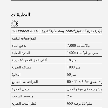
التطبيقات:
هيدروليكية
حفرة الشقوق
cbm/h
26 بوصة صلبة
القدرة
1400
650
YSCSD
المواصفات التقنية
7،000 م3/ساعة
تدفق الماء
1400سي بي أم/ساعة
القدرة الصلبة
18 متر
أعلى عمق الحفر 45 درجة
1800 متر
مسافة التفريغ
50 متر
الـ (لو)
عرض* العمق
الجرافة بعد التجميع
ويمكن تجميعه في موقع العمل
هيكل الحفرة
2 م
متوسط السحب
650 ملم/26 بوصة
قطر أنبوب التفريغ