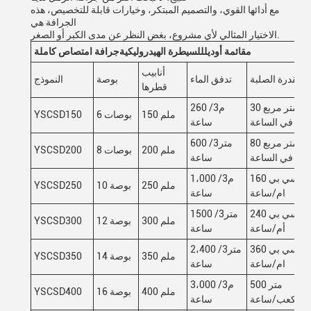
مع أدائها القوي، والتصميم المبتكر، وخيارات قابلة للتخصيص، هذه
الجرافة هي
الاختيار المثالي لأي مشروع، بغض النظر عن مدى الكبر أو الصغر.
م
قائمة أوديل
للسيطرة الهيدروليكية
جرافة امتصاص كاملة
أنابيب
القدرة الصلبة
تدفق الماء
بوصة
النموذج
قطرها
30 متر مربع
260 م3/
150 ملم
6 بوصات
YSCSD150
في الساعة
ساعة
80 متر مربع
600 متر3/
200 ملم
8 بوصات
YSCSD200
في الساعة
ساعة
160 سي بي
1،000 م3/
250 ملم
10 بوصة
YSCSD250
ام/ساعة
ساعة
240 سي بي
1500 متر3/
300 ملم
12 بوصة
YSCSD300
أم/ساعة
ساعة
360 سي بي
2،400 متر3/
350 ملم
14 بوصة
YSCSD350
ام/ساعة
ساعة
500 متر
3،000 م3/
400 ملم
16 بوصة
YSCSD400
مكعب/ساعة
ساعة