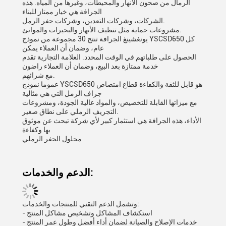
الرمال من صحون الأنهار والمحيطات، وغيرها من المياه. هذه
الجرافة هي خيار ممتاز للبناء
الشركات، وشركات التعدين، وشركات حفر الرمل.
مشروعات حماية مثل تنظيف الأنهار والبحيرات والموانئ.
يونغشينغ الجرافة تنتج 30 مجموعة من نموذج YSCSD650 كل
عام، وضمان أن العملاء يمكن
الحصول على طلباتهم في الوقت المحدد. العلامة التجارية تقدم
خدمة ممتازة بعد البيع، وضمان أن العملاء راضون
مع شرائهم.
عموما نموذج YSCSD650 هو قابل للثقة والكفاءة قطاع امتصاص
جراف الرمل التي هي مثالية
مع ميزاتها القابلة للتخصيص، والمواد عالية الجودة، ومشروعات
التجريف الرملي على نطاق صغير.
الأداء، هذه الجرافة هي استثمار كبير لأي شركة تبحث عن موثوق
بها وكفاءة
محلول الحفر الرملي
الدعم والخدمات:
وتشمل الدعم التقني للمنتجات والخدمات:
- استكشاف المشاكل وتشخيص مشاكل المنتج
- خدمات الإصلاح والصيانة لضمان أداء أفضل وطول عمر المنتج