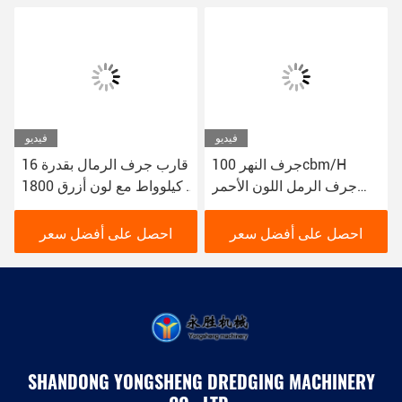
فيديو
فيديو
جرف النهر 100cbm/H
قارب جرف الرمال بقدرة 16
جرف الرمل اللون الأحمر
كيلوواط مع لون أزرق 1800
16kw قارب جرف الوحل
م 3 / ساعة للجرف النهري
YSCSD350
احصل على أفضل سعر
احصل على أفضل سعر
SHANDONG YONGSHENG DREDGING MACHINERY