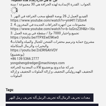
س: ما هي قدرة إمداد هذه السفينة؟
الجواب: القدرة الإمدادية لهذه الجرافة هي 30 مجموعة / سنة.
1. الفيديو العمل ل 26 بوصة القطع سحب الجرافة في النهر
https://www.youtube.com/watch?v=ymHf17z0zn4
2. 4 مجموعات من أجهزة الجرافات الجديدة في المخزون
https://www.youtube.com/watch?v=b-IuGroZ3f4&t=16s
3. تجميع واختبار 7000 م3 / سقطة في ورشة العمل
https://youtu.be/fTPXEwE9Kw0
4مشروع حماية وترميم محفرات الشحن للجبال والمياه والغابات
والبحيرات والرمال المتكاملة
https://youtu.be/ZnERf6AhVDY
(يونغشينغ)
+86 139 5366 2777
yongshengdredger@machineys.com
شركة شاندونغ يونغشينغ للآلات المعدنية للجرافة
التجفيف الهيدروليكي التجفيف و إزالة الملوثات التجفيف و إزالة
الملوثات
Tags:
معدات تجريف الرمال,آلة تجريف الرمل,آلة تجريف رمل النهر