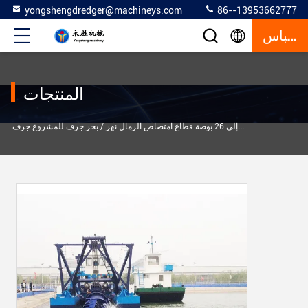
yongshengdredger@machineys.com
86--13953662777
إقتباس
المنتجات
ة قطاع امتصاص الرمال نهر / بحر جرف للمشروع جرف