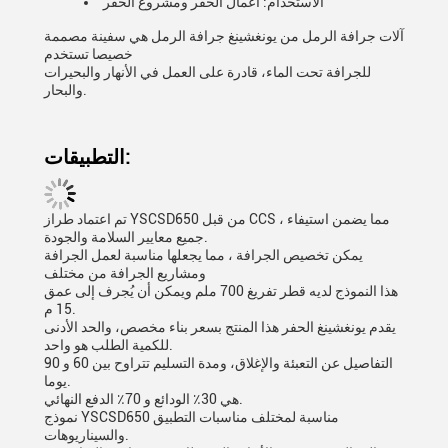
الاستخدام: أعمال الحفر ومشروع الحفر
آلات جرافة الرمل من يونغشينغ جرافة الرمل هي سفينة مصممة
خصيصا تستخدم
للجرافة تحت الماء، قادرة على العمل في الأنهار والبحيرات
والبحار.
التطبيقات:
تم اعتماد طراز YSCSD650 من قبل CCS ، مما يضمن استيفاء
جميع معايير السلامة والجودة.
يمكن تخصيص الجرافة ، مما يجعلها مناسبة لعمل الجرافة
ومشاريع الجرافة من مختلف
هذا النموذج لديه قطر تفريغ 700 ملم ويمكن أن يُجرف إلى عمق
15 م.
يقدم يونغشينغ الحفر هذا المنتج بسعر بناء مخصص، والحد الأدنى
للكمية الطلب هو واحد.
التفاصيل عن التعبئة والإغلاق، ومدة التسليم تتراوح بين 60 و 90
يوما.
هي 30٪ الودائع و 70٪ الدفع النهائي.
نموذج YSCSD650 مناسبة لمختلف مناسبات التطبيق
والسيناريوهات.