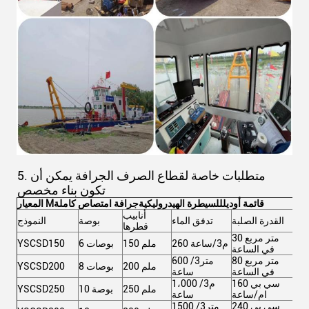
5. متطلبات خاصة لقطاع الصرف الجرافة يمكن أن
تكون بناء مخصص
قائمة أوديل
للسيطرة الهيدروليكية
جرافة امتصاص كاملة
المعيار M
أنابيب
لية
القدرة الصلبة
تدفق الماء
بوصة
النموذج
قطرها
30 متر مربع
260 م3/ساعة
150 ملم
6 بوصات
YSCSD150
في الساعة
80 متر مربع
600 متر3/
200 ملم
8 بوصات
YSCSD200
في الساعة
ساعة
160 سي بي
1،000 م3/
250 ملم
10 بوصة
YSCSD250
ام/ساعة
ساعة
240 سي بي
1500 متر3/