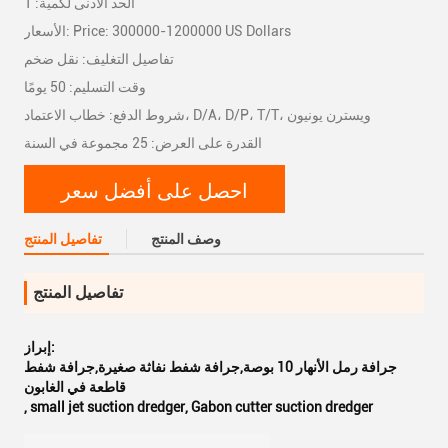
الحد الأدنى لكمية: 1
الأسعار: Price: 300000-1200000 US Dollars
تفاصيل التغليف: نقل ضخم
وقت التسليم: 50 يومًا
شروط الدفع: خطاب الاعتماد، D/A، D/P، T/T، ويسترن يونيون
القدرة على العرض: 25 مجموعة في السنة
احصل على أفضل سعر
وصف المنتج
تفاصيل المنتج
تفاصيل المنتج
إبراز:
جرافة رمل الأنهار 10 بوصة,جرافة شفط نفاثة صغيرة,جرافة شفط
قاطعة في الغابون
,
small jet suction dredger
,
Gabon cutter suction dredger