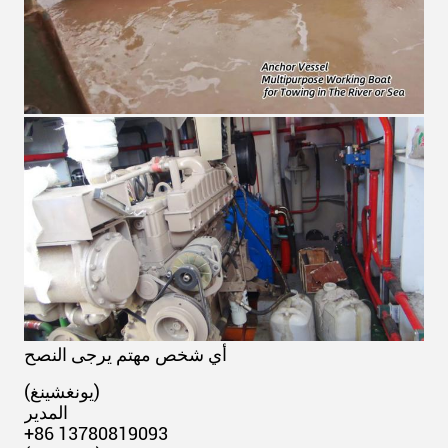
أي شخص مهتم يرجى النصح
(يونغشينغ)
المدير
+86 13780819093