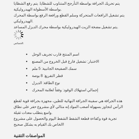
يتم تحريك الجرافة بواسطة التأرجح المتناوب للشظايا. يتم رفع الشظايا
بواسطة الأسطوانة الهيدروليكية.
يتم تشغيل الرافعات المتحركة وسلم القطع ورافعة الرفع بواسطة المحرك
الهيدروليكي.
يتم تشغيل مضخة الزيت الهيدروليكية بواسطة محرك الديزل المساعد.
الخصائص:
اسم المنتج
قارب تجريف الوحل
الاختبار: تشغيل فارغ قبل الخروج من المصنع
سمك الصفيحة الجانبية: 5 ملم
قطر التفريغ: 8 بوصة
نوع الطاقة: الديزل
إجمالي استهلاك الوقود: وفقاً لعلامة المحرك
هذه الجرافة هي سفينة الجرافة النهائية للطين، مجهزة بجرافة قوية لقطع
الرأس لتجاوز بسهولة أصعب المواد.إنه مثالي لأي مشروع حفر على نطاق
واسع يتطلب معدات ثقيلة.
تجربة قوة وكفاءة قطعة الشفط الشفط اليوم والحصول على مشروع
الخاص بك القيام به بشكل صحيح!
المواصفات التقنية