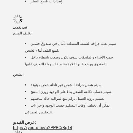
إمدادات قطع الغيار
التعبئة والشحن:
تغليف المنتج:
سيتم تعبئة جرافة الشفط المقطعة بأمان في صندوق خشبي
لمنع التلف أثناء الشحن.
جميع الأجزاء والملحقات سوف تكون وضعت بانتظام داخل
الصندوق ووضع عليها علامة مناسبة لسهولة التعرف عليها.
الشحن:
سيتم شحن جرافة الشحن عبر ناقلة شحن موثوقة.
سيتم حساب تكلفة الشحن بناءً على الوجهة ووزن المنتج.
سيتم تزويد العميل برقم تتبع لمراقبة حالة شحنتهم.
يمكن أن تختلف أوقات التسليم حسب الوجهة وإجراءات
التخليص الجمركي.
عرض الفيديو:
https://youtu.be/a2PPRCiBq14