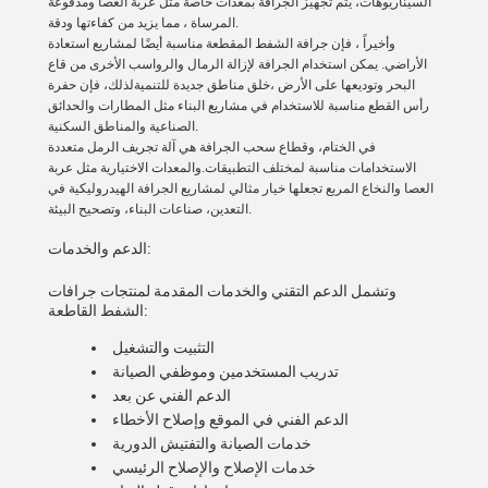
السيناريوهات، يتم تجهيز الجرافة بمعدات خاصة مثل عربة العصا ومدفوعة
المرساة ، مما يزيد من كفاءتها ودقة.
وأخيراً ، فإن جرافة الشفط المقطعة مناسبة أيضًا لمشاريع استعادة
الأراضي. يمكن استخدام الجرافة لإزالة الرمال والرواسب الأخرى من قاع
البحر وتوديعها على الأرض ،خلق مناطق جديدة للتنميةلذلك، فإن حفرة
رأس القطع مناسبة للاستخدام في مشاريع البناء مثل المطارات والحدائق
الصناعية والمناطق السكنية.
في الختام، وقطاع سحب الجرافة هي آلة تجريف الرمل متعددة
الاستخدامات مناسبة لمختلف التطبيقات.والمعدات الاختيارية مثل عربة
العصا والنخاع المربع تجعلها خيار مثالي لمشاريع الجرافة الهيدروليكية في
التعدين، صناعات البناء، وتصحيح البيئة.
الدعم والخدمات:
وتشمل الدعم التقني والخدمات المقدمة لمنتجات جرافات
الشفط القاطعة:
التثبيت والتشغيل
تدريب المستخدمين وموظفي الصيانة
الدعم الفني عن بعد
الدعم الفني في الموقع وإصلاح الأخطاء
خدمات الصيانة والتفتيش الدورية
خدمات الإصلاح والإصلاح الرئيسي