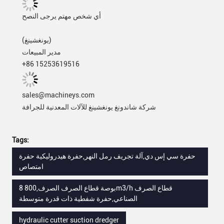
أي شخص مهتم يرجى النصح
(يونغشينغ)
مدير المبيعات
+86 15253619516
sales@machineys.com
شركة شاندونغ يونغشينغ للآلات المعدنية للجرافة
Tags:
حفرة سي إس دي,آلة تجريف رمل النهر,حفرة هيدروليكية حفرة
امتصاص
8 بوصة قطاع الصرف الصرف,800m3/h قطاع الصرف
الصناعي,حفرة شفطية ذات قدرة متوسطة
hydraulic cutter suction dredger