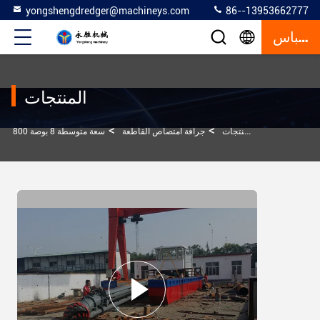
yongshengdredger@machineys.com
86--13953662777
إقتباس
المنتجات
>
>
>
المنزل
المنتجات
جرافة امتصاص القاطعة