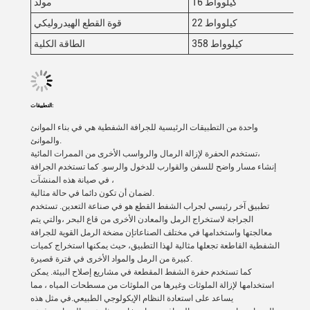
16 كيلوواط
مولد
22 كيلوواط
قوة القطع الهيدروليكي
358 كيلوواط
الطاقة الكلية
التطبيقات:
واحدة من التطبيقات الرئيسية للجرافة الشفطية هي في بناء الموانئ
والموانئ.
تستخدم الحفرة لإزالة الرمال والرواسب الأخرى من الممرات المائية،
إنشاء مسار واضح للسفن والقوارب للدخول والرسو. كما تستخدم الجرافة
في صيانة هذه المنشآت ،
لضمان أن تكون دائما في حالة مثالية.
تطبيق آخر رئيسي لجراب الشفط القطع هو في صناعة التعدين. تستخدم
الجراجة لاستخراج الرمل والمعادن الأخرى من قاع البحر ،والتي يتم
معالجتها واستخدامها في مختلف الصناعاتإن مضخة الرمل القوية للجرافة
الشفطية القاطعة تجعلها مثالية لهذا التطبيق، حيث يمكنها استخراج كميات
كبيرة من الرمل والمواد الأخرى في فترة قصيرة.
كما تستخدم حفرة الشفط المقطعة في مشاريع إصلاح البيئة. يمكن
استخدامها لإزالة الملوثات وغيرها من الملوثات من مسطحات المياه ، مما
يساعد على استعادة النظام الإيكولوجي الطبيعي.في مثل هذه