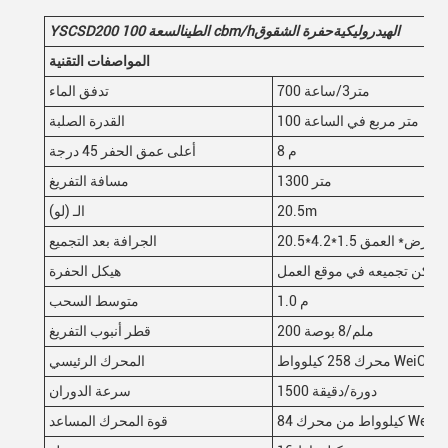
الهيدروليكية
حفرة الشقوق
cbm/h
الطين
السعة 100
0
YSCSD20
المواصفات التقنية
700 متر3/ساعة
تدفق الماء
100 متر مربع في الساعة
القدرة الصلبة
8 م
أعلى عمق الحفر 45 درجة
1300 متر
مسافة التفريغ
20.5m
الـ (لو)
العرض* العمق
الجرافة بعد التجميع
 ويمكن تجميعه في موقع العمل
هيكل الحفرة
1.0 م
متوسط السحب
200 ملم/8 بوصة
قطر أنبوب التفريغ
محرك 258 كيلوواط WeiChai
المحرك الرئيسي
1500 دورة/دقيقة
سرعة الدوران
وواط من محرك WeiChai
قوة المحرك المساعد