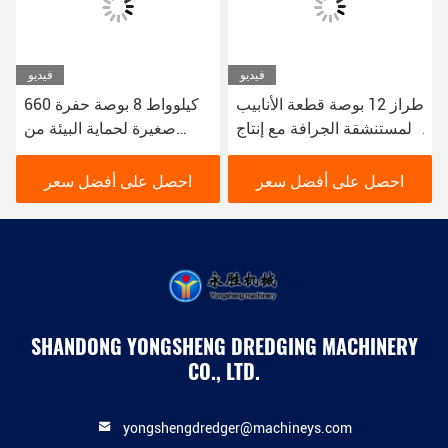
فيديو
فيديو
طراز 12 بوصة قطعة الأنابيب
660 كيلوواط 8 بوصة حفرة
المستنشقة الجرافة مع إنتاج
صغيرة لحماية البيئة من
من 200 متر مكعب في
حفرة النهر الحضرية
الساعة
احصل على أفضل سعر
احصل على أفضل سعر
SHANDONG YONGSHENG DREDGING MACHINERY
CO., LTD.
yongshengdredger@machineys.com