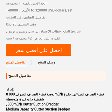
الحد الأدنى لكمية: 1 مجموعة
الأسعار: 140000 to 320000 USD dollars/set
تفاصيل التغليف: في الحاوية
وقت التسليم: 26 يومًا
شروط الدفع: خطاب الاعتماد، تي/تي، ويسترن يونيون
القدرة على العرض: 42 مجموعة / سنة
احصل على أفضل سعر
وصف المنتج
تفاصيل المنتج
تفاصيل المنتج
إبراز:
8 بوصة قطاع الصرف الصرف,800m3/h قطاع الصرف الصناعي,حفرة
شفطية ذات قدرة متوسطة
,
800m3/h Cutter Suction Dredger
,
Medium Capacity Cutter Suction Dredger