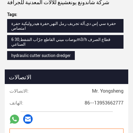
شركة شاندونغ يونغشينغ للآلات المعدنية للجرافة
Tags:
حفرة سي إس دي,آلة تجريف رمل النهر,حفرة هيدروليكية حفرة
امتصاص
6 بوصات ميني القاطع جرّاب الشفط,30m3/h قطاع الصرف
الصناعي
hydraulic cutter suction dredger
الاتصالات
Mr. Yongsheng
الاتصالات:
86--13953662777
الهاتف: