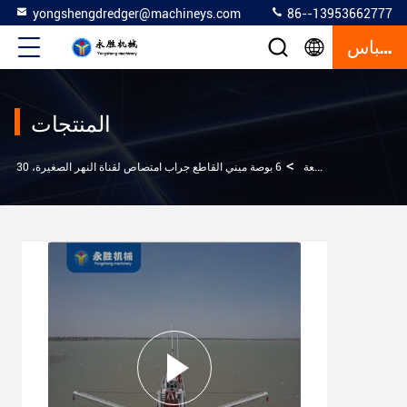
yongshengdredger@machineys.com
86--13953662777
إقتباس
المنتجات
>
جرافة امتصاص القاطعة