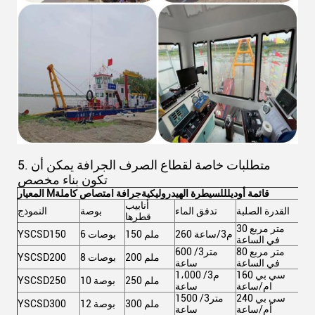
5. متطلبات خاصة لقطاع الصرف الجرافة يمكن أن
تكون بناء مخصص
قائمة أوديل
للسيطرة الهيدروليكية
جرافة امتصاص كاملة
المعيار M
أنابيب
لية
القدرة الصلبة
تدفق الماء
بوصة
النموذج
قطرها
30 متر مربع
260 م3/ساعة
150 ملم
6 بوصات
YSCSD150
في الساعة
80 متر مربع
600 متر3/
200 ملم
8 بوصات
YSCSD200
في الساعة
ساعة
160 سي بي
1،000 م3/
250 ملم
10 بوصة
YSCSD250
ام/ساعة
ساعة
240 سي بي
1500 متر3/
300 ملم
12 بوصة
YSCSD300
أم/ساعة
ساعة