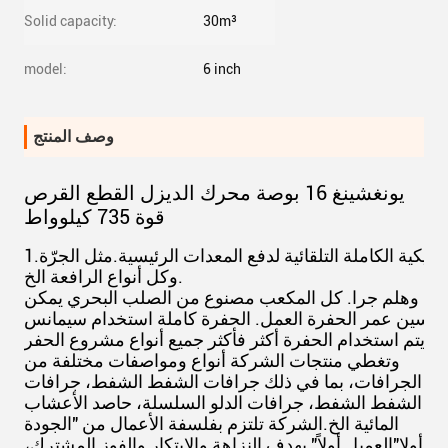
Solid capacity:
30m³
model:
6 inch
وصف المنتج
يونغشينغ 16 بوصة محرك الديزل القطع القرص
قوة 735 كيلوواط
يكية الكاملة التلقائية لدفع المعدات الرئيسية.مثل الجرّة
وكل أنواع الرافعة الخ.
مياه وهلم جرا. كل المكعب مصنوع من الصلب البحري يمكن
يتم استخدام الحفرة أكثر فأكثر جميع أنواع مشروع الحفر
وتغطي منتجات الشركة أنواع ومواصفات مختلفة من
الجرافات، بما في ذلك جرافات الشفط الشفط، جرافات
الشفط الشفط، جرافات الدلو السلسلة، حاصد الأعشاب
المائية الخ.الشركة تلتزم بفلسفة الأعمال من "الجودة
أولا"العميل أولاً" بهدف النزاهة والابتكار والفوز المشترك،