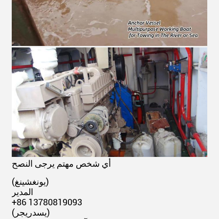
أي شخص مهتم يرجى النصح
(يونغشينغ)
المدير
+86 13780819093
(يسدريجر)