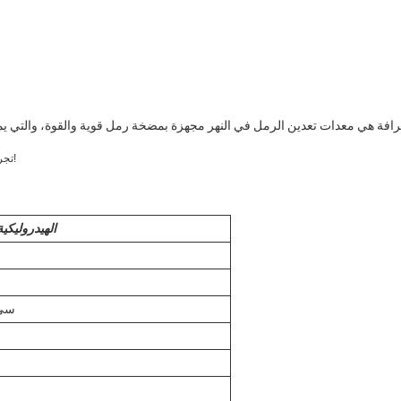
رافة هي معدات تعدين الرمل في النهر مجهزة بمضخة رمل قوية والقوة، والتي ي
تجربة قوة وكفاءة الجرافة الشفطية اليوم وتحقيق مشروعك بشكل صحيح!
الهيدروليكية
150