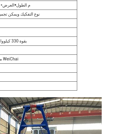
14*4.6*1.5 م الطول
*
العرض* 
نوع التفكيك ويمكن تجمي
محرك WeiChai بقوة 330 كيلوواط
محرك 180 كيلوواط WeiChai