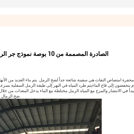
الصادرة المصممة من 10 بوصة نموذج جر الرمل الشفط هو 150 متر مكعب في الساعة
محفرة امتصاص النفاث هي سفينة شائعة جداً لضخ الرمل. يتم بناء العديد من الأن
ينخفضون إلى قاع الماءيتم طرد المياه في النهر إلى طبقة الرمل السفلية بسرعة 
يبدأ في الانتشار والمزج مع المياه.الرمل مختلطة مع الماء يدخل المعدات من خ
ضخ الرمال في المقصورة، يتم تفريغها إلى الشاطئ من خلال أنابيب النقل.