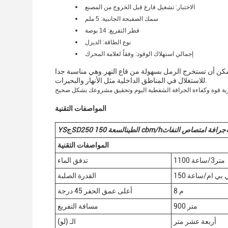
الاختبار: تشغيل فارغ قبل الخروج من المصنع
سمك الصفيحة الجانبية: 5 ملم
قطر التفريغ: 14 بوصة
نوع الطاقة: الديزل
إجمالي استهلاك الوقود: وفقاً لعلامة المحرك
مكن أن تستخرج الرمل بسهولة من قاع النهر.وهي مناسبة جدا
للاستغلال في المناطق الداخلية مثل الأنهار والبحيرات.
المواصفات التقنية
جرافة امتصاص النفاث
cbm/h
الطين
السعة 150
0
SD25
ج
YS
المواصفات التقنية
1100 متر3/ساعة
تدفق الماء
 سي بي ام/ساعة
القدرة الصلبة
8 م
أعلى عمق الحفر 45 درجة
900 متر
مسافة التفريغ
أربعة عشر متر
الـ (لو)