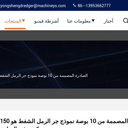
yongshengdredger@machineys.com
86--13953662777
أخبار
معلومات عنا
أشرطة فيديو
المنتجات
الصادرة المصممة من 10 بوصة نموذج جر الرمل الشفط هو 150 متر مكعب في الساعة
الصادرة المصممة من 10 بوصة نموذج جر الرمل الشفط هو 150