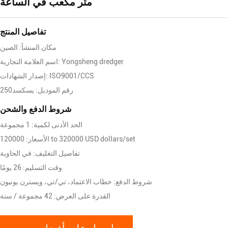
متر مكعب في الساعة
تفاصيل المنتج
مكان المنشأ: الصين
اسم العلامة التجارية: Yongsheng dredger
إصدار الشهادات: ISO9001/CCS
رقم الموديل: يسكسد250
شروط الدفع والشحن
الحد الأدنى لكمية: 1 مجموعة
الأسعار: 120000 to 320000 USD dollars/set
تفاصيل التغليف: في الحاوية
وقت التسليم: 26 يومًا
شروط الدفع: خطاب الاعتماد، تي/تي، ويسترن يونيون
القدرة على العرض: 42 مجموعة / سنة
احصل على أفضل سعر