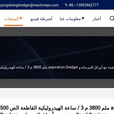
yongshengdredger@machineys.com
86--13953662777
أخبار
معلومات عنا
أشرطة فيديو
المنتجات
500 ملم 3800 م 3 / ساعة الهيدروليكية القاطعة الص aspiration