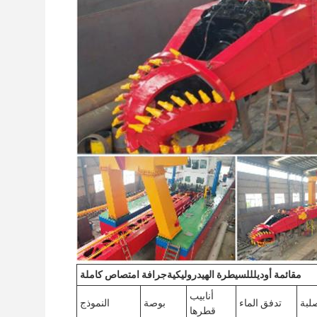
م
قائمة أوديل
للسيطرة الهيدروليكية
جرافة امتصاص كاملة
أنابيب
صلبة
تدفق الماء
بوصة
النموذج
قطرها