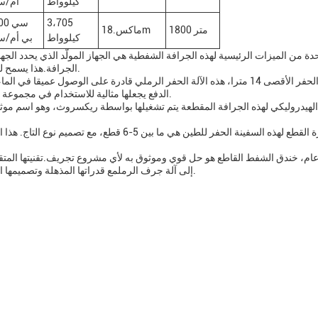
كيلوواط
ام/س
3،705
،400
1800 متر
ماكس.18m
كيلوواط
بي أم/س
الجرافة.هذا يسمح للجرافة للعمل بسلاسة، وتقليل وقت التوقف وتعظيم الإنتاجية.
مع عمق الحفر الأقصى 14 مترا، هذه الآلة الحفر الرملي قادرة على الوصول عم
الدفع يجعلها مثالية للاستخدام في مجموعة متنوعة من المياه، من الأنهار والبحيرات إلى الموانئ والموانئ.
الهيدروليكي لهذه الجرافة المقطعة يتم تشغيلها بواسطة ريكسروث، وهو اسم موثوق
كمية شفرة القطع لهذه السفينة الحفر للطين هي ما ب
م، خندق الشفط القاطع هو حل قوي وموثوق به لأي مشروع تجريف.تقنيتها المتقدمة
إلى آلة جرف الرملمع قدراتها المذهلة وتصميمها الفعال، هذه الجرافة الشفطية المقطعة بالتأكيد تتجاوز توقعاتك.