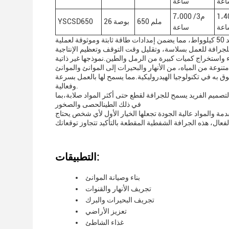
اعة
ساعة
1 سي
7،000 م3/
650 ملم
26 بوصة
YSCSD650
اعة
ساعة
واحدة من الميزات الرئيسية لهذه الجرافة الشفطية هي الجهاز المولّد الذي يحدد الجهد 50 كيلوواط، مما يضمن إمدادات طاقة ثابتة وموثوقة لعملية
يقا في الماء واستخراج كميات كبيرة من الرمل والطين.نموذجها غير ذاتية
 به في تكنولوجيا الهيدروليكية.مما يسمح لها بالعمل بسرعة
وفعالية.
ين 5-6 قطع، مع تصميم نوع التاج. هذا التصميم الفريد يسمح للجرافة لقطع حتى أكثر المواد صلابة،بما
في ذلك الطينالحصى والصخور
 والمواد عالية الجودة تجعلها الخيار الأول لأي شخص يحتاج
التطبيقات:
بناء وصيانة الموانئ
تجريف الأنهار والقنوات
تجريف البحيرات والبرك
تعزيز الأراضي
غذاء الشاطئ