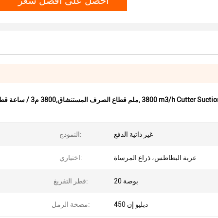
3800 m3/h Cutter Suctio
,
500 ملم قطاع الصرف المستنشاق,3800 م3 / ساعة قطاع الصرف,رصيف المضخات القاطعة الصرف الجراف
غير ذاتية الدفع
النموذج:
عربة البطاطس، ذراع المرساة
اختياري:
20 بوصة
قطر التفريغ:
دبليو إن 450
مضخة الرمل: