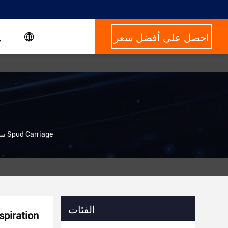
احصل على أفضل سعر
500 ملم 3800 م 3 / ساعة الهيدروليكية القاطعة الص aspiration Dredger سفينة مع أوراق المرساة و Spud Carriage
الفئات