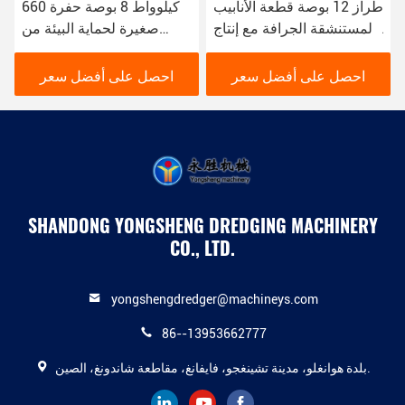
طراز 12 بوصة قطعة الأنابيب
660 كيلوواط 8 بوصة حفرة
المستنشقة الجرافة مع إنتاج
صغيرة لحماية البيئة من
من 200 متر مكعب في
حفرة النهر الحضرية
الساعة
احصل على أفضل سعر
احصل على أفضل سعر
SHANDONG YONGSHENG DREDGING MACHINERY
CO., LTD.
yongshengdredger@machineys.com
86--13953662777
بلدة هوانغلو، مدينة تشينغجو، فايفانغ، مقاطعة شاندونغ، الصين.