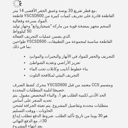
مع قطر تفريغ 20 بوصة وعمق الحفر الأقصى 14 متر،
قاطعة YSCSD500 القاطعة قادرة على تجريف كميات كبيرة من
المواد بسرعة وفعالية.
المنجم مجهز بمضخة قوية من ماركة "شيجيازوانغ" وجهاز توليد
50 كيلوواط
الذي يضمن عمليات التجريف الفعالة.
طواحين YSCSD500 القاطعة مناسبة لمجموعة من التطبيقات،
بما في ذلك:
التجريف والحفر للمواد في الأنهار والبحيرات والموانئ
تعزيز الأراضي وتغذية الشواطئ
بناء خطوط أنابيب وكابلات تحت الماء
التجريف البيئي لمكافحة التلوث
محرك كشط الصرف YSCSD500 معتمد من قبل CCS ومصمم
خصيصًا لتلبية المتطلبات المحددة.
الحد الأدنى لكمية الطلب هو 1، والبناء المخصص مقبول. يتم
تحديد السعر على أساس
متطلبات محددة وتفاصيل المشروع. يتم تعبئة الجرافة لشحن
الحاويات ، ووقت التسليم
هو 30 يوما من تاريخ تأكيد الطلب. شروط الدفع تتطلب إيداع
30٪، مع الدفع النهائي
بعد انتهاء المشروع.