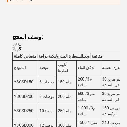
وصف المنتج:
م
قائمة أوديل
للسيطرة الهيدروليكية
جرافة امتصاص كاملة
أنابيب
القدرة الصلبة
تدفق الماء
بوصة
النموذج
قطرها
30 متر مربع
260 م3/
150 ملم
6 بوصات
YSCSD150
في الساعة
ساعة
80 متر مربع
600 متر3/
200 ملم
8 بوصات
YSCSD200
في الساعة
ساعة
160 سي بي
1،000 م3/
250 ملم
10 بوصة
YSCSD250
ام/ساعة
ساعة
240 سي بي
1500 متر3/
300 ملم
12 بوصة
YSCSD300