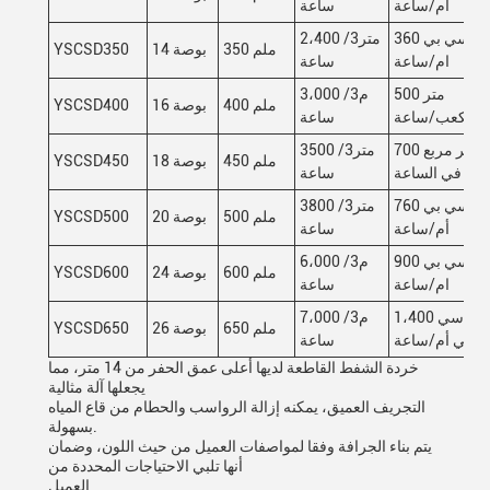
أم/ساعة
ساعة
360 سي بي
2،400 متر3/
350 ملم
14 بوصة
YSCSD350
ام/ساعة
ساعة
500 متر
3،000 م3/
400 ملم
16 بوصة
YSCSD400
مكعب/ساعة
ساعة
700 متر مربع
3500 متر3/
450 ملم
18 بوصة
YSCSD450
في الساعة
ساعة
760 سي بي
3800 متر3/
500 ملم
20 بوصة
YSCSD500
أم/ساعة
ساعة
900 سي بي
6،000 م3/
600 ملم
24 بوصة
YSCSD600
ام/ساعة
ساعة
1،400 سي
7،000 م3/
650 ملم
26 بوصة
YSCSD650
بي أم/ساعة
ساعة
خردة الشفط القاطعة لديها أعلى عمق الحفر من 14 متر، مما
يجعلها آلة مثالية
التجريف العميق، يمكنه إزالة الرواسب والحطام من قاع المياه
بسهولة.
يتم بناء الجرافة وفقا لمواصفات العميل من حيث اللون، وضمان
أنها تلبي الاحتياجات المحددة من
العميل