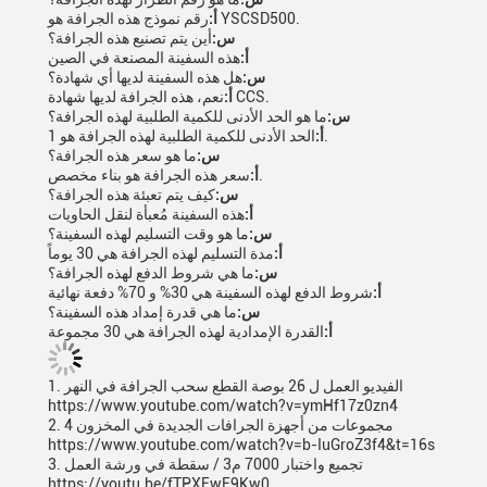
رقم نموذج هذه الجرافة هو YSCSD500.
أ:
س:
أين يتم تصنيع هذه الجرافة؟
أ:
هذه السفينة المصنعة في الصين
س:
هل هذه السفينة لديها أي شهادة؟
نعم، هذه الجرافة لديها شهادة CCS.
أ:
س:
ما هو الحد الأدنى للكمية الطلبية لهذه الجرافة؟
الحد الأدنى للكمية الطلبية لهذه الجرافة هو 1.
أ:
س:
ما هو سعر هذه الجرافة؟
سعر هذه الجرافة هو بناء مخصص.
أ:
س:
كيف يتم تعبئة هذه الجرافة؟
أ:
هذه السفينة مُعبأة لنقل الحاويات
س:
ما هو وقت التسليم لهذه السفينة؟
أ:
مدة التسليم لهذه الجرافة هي 30 يوماً
س:
ما هي شروط الدفع لهذه الجرافة؟
أ:
شروط الدفع لهذه السفينة هي 30% و 70% دفعة نهائية
س:
ما هي قدرة إمداد هذه السفينة؟
أ:
القدرة الإمدادية لهذه الجرافة هي 30 مجموعة
1. الفيديو العمل ل 26 بوصة القطع سحب الجرافة في النهر
https://www.youtube.com/watch?v=ymHf17z0zn4
2. 4 مجموعات من أجهزة الجرافات الجديدة في المخزون
https://www.youtube.com/watch?v=b-IuGroZ3f4&t=16s
3. تجميع واختبار 7000 م3 / سقطة في ورشة العمل
https://youtu.be/fTPXEwE9Kw0