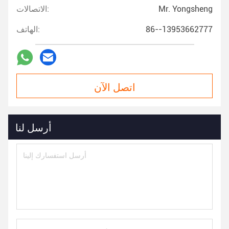
Mr. Yongsheng
الاتصالات:
86--13953662777
الهاتف:
اتصل الآن
أرسل لنا