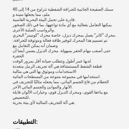
سمك الصفيحة الجانبية للجرافة الشفطية تتراوح من 14 إلى 40
ملم، مما يجعلها متينة و
قادرة على تحمل البيئة البحرية القاسية.
يمكنها التعامل بفعالية مع أي مادة تواجهها، بما في ذلك الصخور
والرواسب الصلبة الأخرى.
محرك "كاتر" يعمل بمحرك ديزل، خاصة محرك "كومينز" البحري.
تم تصميم هذا المحرك لتوفير طاقة فعالة وموثوقة للجرافة،
وضمان أنه يمكن التعامل مع
حتى أصعب مهام الحفر بسهولة. محرك الديزل يضمن أيضا أن
الحفرة
لديها عمر أطول وتتطلب صيانة أقل بمرور الوقت.
قطعة الشفط المستنشاقة هي آلة تجريف الرمل متعددة
الاستخدامات وموثوق بها التي هي مثالية
استخدامها في مجموعة متنوعة من المسطحات المائية.
الحطام من قاع الجسم المائي، مما يجعله مثاليًا للتجريف في
الأنهار والموانئ والجسم المائي الآخر.
مع بناءها القوي، ومحرك الديزل قوي، وخيارات الألوان قابلة
للتخصيص،
هي آلة التجريف المثالية لأي بيئة بحرية.
التطبيقات: