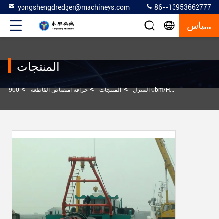
yongshengdredger@machineys.com
86--13953662777
إقتباس
المنتجات
>
>
>
المنزل
المنتجات
جرافة امتصاص القاطعة