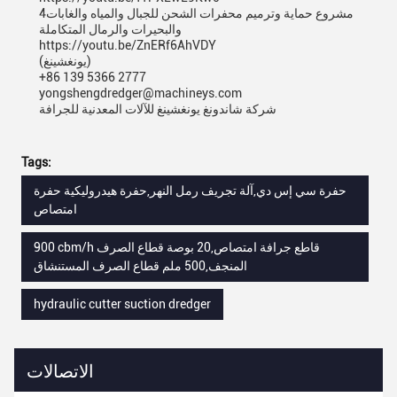
4مشروع حماية وترميم محفرات الشحن للجبال والمياه والغابات
والبحيرات والرمال المتكاملة
https://youtu.be/ZnERf6AhVDY
(يونغشينغ)
+86 139 5366 2777
yongshengdredger@machineys.com
شركة شاندونغ يونغشينغ للآلات المعدنية للجرافة
Tags:
حفرة سي إس دي,آلة تجريف رمل النهر,حفرة هيدروليكية حفرة
امتصاص
900 cbm/h قاطع جرافة امتصاص,20 بوصة قطاع الصرف
المنجف,500 ملم قطاع الصرف المستنشاق
hydraulic cutter suction dredger
الاتصالات