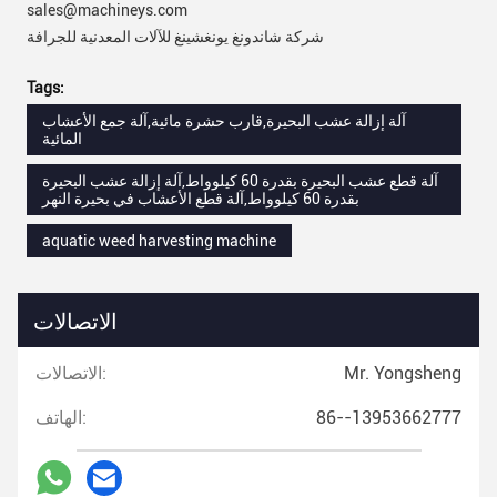
sales@machineys.com
شركة شاندونغ يونغشينغ للآلات المعدنية للجرافة
Tags:
آلة إزالة عشب البحيرة,قارب حشرة مائية,آلة جمع الأعشاب
المائية
آلة قطع عشب البحيرة بقدرة 60 كيلوواط,آلة إزالة عشب البحيرة
بقدرة 60 كيلوواط,آلة قطع الأعشاب في بحيرة النهر
aquatic weed harvesting machine
الاتصالات
Mr. Yongsheng
الاتصالات:
86--13953662777
الهاتف: