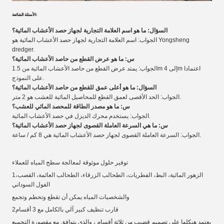
الأسئلة الشائعة:
السؤال: ما هو اسم العلامة التجارية لجهاز حصد الأعشاب المائية؟
الجواب: اسم العلامة التجارية لجهاز حصد الأعشاب المائية هو Yongsheng
dredger.
س: ما هو عرض القطع من حاصد الأعشاب المائية؟
الجواب: يمتد عرض القطع من حاصد الأعشاب المائية من 1.5m إلى 4m اعتمادا
على النموذج.
السؤال: ما هو أعلى عمق للقطع من حاصد الأعشاب المائية؟
الجواب: الحد الأقصى لعمق القطع للمحاصيل المائية للعشب هو 2 متر.
س: ما هو مصدر الطاقة للمحصد المائي للعشب؟
الجواب: يستخدم محرك الديزل في حصد الأعشاب المائية.
س: ما هي السرعة العاملة القصوى لجهاز حصد الأعشاب المائية؟
الجواب: السرعة العاملة القصوى لجهاز حصد الأعشاب المائية هي 8 كم / ساعة.
توفير حلول موثوقة لمعالجة سطح المياه للعملاء
1الزهور المائية، البط، الفطريات، الطحالب الزرقاء، الطحالب العائمة، القصب،
الفول السوداني
والشخصيات المياه
يمكن أن تقطع وتحطم وتجمع
2قارب تنظيف كبير آلي بالكامل مع 3 أقسام
يعتمد هيكلها على تصميم قضيب من ثلاثة أقسام ، والذي يتوافق مع مقصورة التجميع