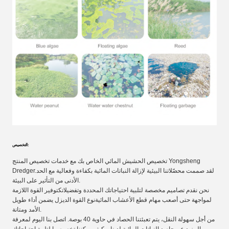
التخصيص:
تخصيص الحشيش المائي الخاص بك مع خدمات تخصيص المنتج Yongsheng
Dredger.لقد صممت محصّلاتنا البيئية لإزالة النباتات المائية بكفاءة وفعالية مع الحد
الأدنى من التأثير على البيئة.
نحن نقدم تصاميم مخصصة لتلبية احتياجاتك المحددة وتفضيلاتكتوفير القوة اللازمة
لمواجهة حتى أصعب مهام قطع الأعشاب المائيةنوع القوة الديزل يضمن أداء طويل
الأمد ومتانة.
من أجل سهولة النقل، يتم تعبئتنا الحصاد في حاوية 40 بوصة. اتصل بنا اليوم لمعرفة
المزيد عن حاصد النباتات المائية لدينا و كيف يمكننا تخصيصها لتلبية احتياجاتك.