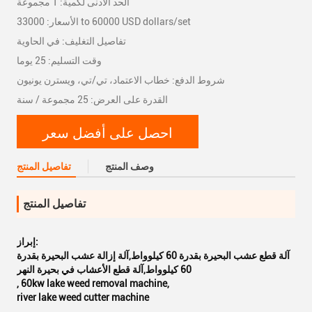
الحد الأدنى لكمية: 1 مجموعة
الأسعار: 33000 to 60000 USD dollars/set
تفاصيل التغليف: في الحاوية
وقت التسليم: 25 يوما
شروط الدفع: خطاب الاعتماد، تي/تي، ويسترن يونيون
القدرة على العرض: 25 مجموعة / سنة
احصل على أفضل سعر
وصف المنتج
تفاصيل المنتج
تفاصيل المنتج
إبراز:
آلة قطع عشب البحيرة بقدرة 60 كيلوواط,آلة إزالة عشب البحيرة بقدرة
60 كيلوواط,آلة قطع الأعشاب في بحيرة النهر
,
60kw lake weed removal machine
,
river lake weed cutter machine