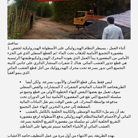
مبدأ العمل:
1. أثناء العمل ، يسيطر النظام الهيدروليكي على الأسطوانة الهيدروليكية لخفض
مقصورة التجميع الأمامية للذهاب تحت الماء ؛ثم القطع السفلي الذي في الجزء
الأمامي من المقصورة يبدأ العمل الذي يقوده المحرك الهيدروليكيوظيفتها الرئيسية
هي قطع جذور العشب المائي. هناك 2 شفرات المنشار الدائري على جانبي كابينة
التجميع،التي تدور بسرعة تحت محرك الهيدرووليك من أجل قطع العشب المائي
الذي ينمو أفقياً.
ليس فقط يمكن قطع الأغصان والأنبوب بسرعة، ولكن أيضا
الطريق
حاصد الأعشاب المائية
ثم الشفرات 2 المنشارات والقص السفلي
سوف تعمل مع بعضها البعض لإنهاء الخطوة الأولى من قطع وجمع.ثم
سلسلة التجميع التي تقع في المقصورة الأمامية تبدأ في الدوران تحت
مدفوعة بواسطة المحرك، في نفس الوقت يتم نقل النباتات المائية
المقطعة إلى حجرة التخزين لإنهاء عمل التجميع.
بعد أن يتم ملء الكابينة الوسطى والكابينة الخلفية بالكامل بالعشب
المائي أو الأجسام العائمةالنظام الهيدروليكي يدفع الأسطوانة لرفع مقصورة
التفريغ الخلفية أعلى ثم سلسلة من مقصورة التفريغ الخلفية بسرعة،
العشب المائي أو الأشياء العائمة سيتم تفريغها على الشاطئ.
بهذه الطريقة، يتم الانتهاء من أول مرة من عمل التنظيف،
حاصد الأعشاب