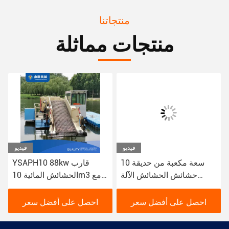
منتجاتنا
منتجات مماثلة
فيديو
فيديو
10 سعة مكعبة من حديقة
YSAPH10 88kw قارب
حشائش الحشائش الآلة
الحشائش المائية 10m3 مع
تستخدم لجمع وتنظيف نباتات
تصميم عصا قسمين لقطع
المياه النهرية
العشب المائي
احصل على أفضل سعر
احصل على أفضل سعر