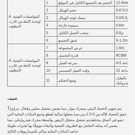
12.6mx4.4
الحجم بعد التجميع الكامل في الموقع
1
6.6*3.0*1.
حجم الهيكل
2
A. المواصفات التقنية
5.0/5.0ملم
سمك لوحة الهيكل
3
لوحدة كاملة من قارب
0.6m
مسودة فارغة
4
التنظيف
0.8م
سحب الحمل الكامل
5
0-1.2m
عمق التجميع
6
1.6m
عرض المجموعة
7
8CBM
قدرة التحميل
8
A. المواصفات التقنية
في الساعة
سرعة العمل
9
لوحدة كاملة من قارب
التنظيف
12 ساعة
وقت العمل المستمر
10
كامل بالطيار
وضع التحكم
11
والهيدروليك
التطبيقات:
T
يتم تجهيز الحصاد البيئي بمحرك مواز، مما يضمن تشغيل سلس وفعال. يتراوح
عمق الحصاد للآلة من 0-1.5 متر،مما يجعلها مثالية لقطع وجمع النباتات المائية التي
تنمو في أعماق مختلفةيتم تشغيل محصّل الزهور بواسطة محرك هيدروليكي، مما
يضمن أنه يمكنه التعامل مع الظروف الصعبة والبقاء موثوقًا بها لفترات طويلة.
حاصد النباتات المائية مثالي للسيناريوهات التالية: