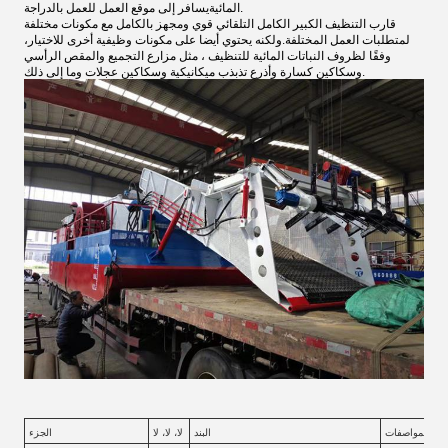
يسافر إلى موقع العمل للعمل بالدراجة.
المائية
قارب التنظيف الكبير الكامل التلقائي قوي ومجهز بالكامل مع مكونات مختلفة
لمتطلبات العمل المختلفة.ولكنه يحتوي أيضا على مكونات وظيفية أخرى للاختيار،
وفقًا لظروف النباتات المائية للتنظيف ، مثل مزارع التجميع والمقص الرأسي
وسكاكين كسارة وأذرع تذبذب ميكانيكية وسكاكين عجلات وما إلى ذلك.
المواصفات
البند
لا، لا، لا
الجزء