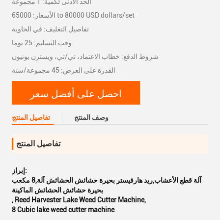
الحد الأدنى لكمية: 1 مجموعة
الأسعار: 65000 to 80000 USD dollars/set
تفاصيل التغليف: في الحاوية
وقت التسليم: 25 يوما
شروط الدفع: خطاب الاعتماد، تي/تي، ويسترن يونيون
القدرة على العرض: 45 مجموعة/سنة
احصل على أفضل سعر
وصف المنتج
تفاصيل المنتج
تفاصيل المنتج
إبراز:
آلة قطع الأعشاب,ريد هارفيستر بحيرة حشائش الحشائش آلة,8 مكعب
بحيرة حشائش الحشائش الماكينة
,
Reed Harvester Lake Weed Cutter Machine
,
8 Cubic lake weed cutter machine