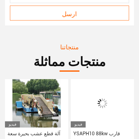
ارسل
منتجاتنا
منتجات مماثلة
يديو
فيديو
فيديو
10 سعة مكعبة من حديقة
YSAPH10 88kw قارب
آلة قطع عشب بحيرة سعة