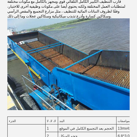
قارب التنظيف الكبير الكامل التلقائي قوي ومجهز بالكامل مع مكونات مختلفة
لمتطلبات العمل المختلفة.ولكنه يحتوي أيضا على مكونات وظيفية أخرى للاختيار،
وفقًا لظروف النباتات المائية للتنظيف ، مثل مزارع التجميع والمقص الرأسي
وسكاكين كسارة وأذرع تذبذب ميكانيكية وسكاكين عجلات وما إلى ذلك.
المواصفات
البند
لا، لا، لا
الجزء
13mx4x3.2
الحجم بعد التجميع الكامل في الموقع
1
6.8*3.0*1.
حجم الهيكل
2