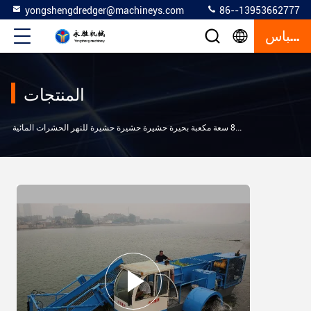
yongshengdredger@machineys.com
86--13953662777
إقتباس
المنتجات
>
شاب في البحيرة
8 سعة مكعبة بحيرة حشيرة حشيرة حشيرة للنهر الحشرات المائية