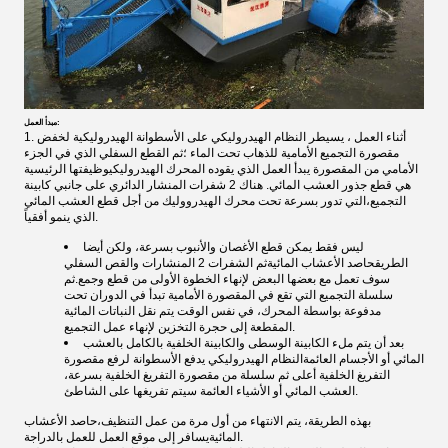
مبدأ العمل:
1. أثناء العمل ، يسيطر النظام الهيدروليكي على الأسطوانة الهيدروليكية لخفض
مقصورة التجميع الأمامية للذهاب تحت الماء ؛ثم القطع السفلي الذي في الجزء
الأمامي من المقصورة يبدأ العمل الذي يقوده المحرك الهيدروليكيوظيفتها الرئيسية
هي قطع جذور العشب المائي. هناك 2 شفرات المنشار الدائري على جانبي كابينة
التجميع،التي تدور بسرعة تحت محرك الهيدرووليك من أجل قطع العشب المائي
الذي ينمو أفقياً.
ليس فقط يمكن قطع الأغصان والأنبوب بسرعة، ولكن أيضا
الطريق
حاصد الأعشاب المائية
ثم الشفرات 2 المنشارات والقص السفلي
سوف تعمل مع بعضها البعض لإنهاء الخطوة الأولى من قطع وجمع.ثم
سلسلة التجميع التي تقع في المقصورة الأمامية تبدأ في الدوران تحت
مدفوعة بواسطة المحرك، في نفس الوقت يتم نقل النباتات المائية
المقطعة إلى حجرة التخزين لإنهاء عمل التجميع.
بعد أن يتم ملء الكابينة الوسطى والكابينة الخلفية بالكامل بالعشب
المائي أو الأجسام العائمةالنظام الهيدروليكي يدفع الأسطوانة لرفع مقصورة
التفريغ الخلفية أعلى ثم سلسلة من مقصورة التفريغ الخلفية بسرعة،
العشب المائي أو الأشياء العائمة سيتم تفريغها على الشاطئ.
بهذه الطريقة، يتم الانتهاء من أول مرة من عمل التنظيف،
حاصد الأعشاب
يسافر إلى موقع العمل للعمل بالدراجة.
المائية