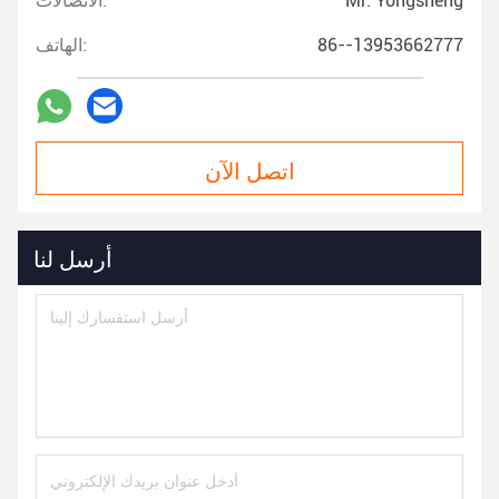
Mr. Yongsheng
الاتصالات:
86--13953662777
الهاتف:
اتصل الآن
أرسل لنا