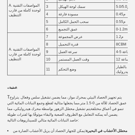
A. المواصفات التقنية
5.0/5.0ملم
سمك لوحة الهيكل
3
لوحدة كاملة من قارب
0.45م
مسودة فارغة
4
التنظيف
0.55م
سحب الحمل الكامل
5
0-1.2m
عمق التجميع
6
1.2م
عرض المجموعة
7
8CBM
قدرة التحميل
8
A. المواصفات التقنية
في الساعة
سرعة العمل
9
لوحدة كاملة من قارب
التنظيف
12 ساعة
وقت العمل المستمر
10
كامل بالطيار
وضع التحكم
11
والهيدروليك
التطبيقات:
T
يتم تجهيز الحصاد البيئي بمحرك مواز، مما يضمن تشغيل سلس وفعال. يتراوح
عمق الحصاد للآلة من 0-1.5 متر،مما يجعلها مثالية لقطع وجمع النباتات المائية التي
تنمو في أعماق مختلفةيتم تشغيل محصّل الزهور بواسطة محرك هيدروليكي، مما
يضمن أنه يمكنه التعامل مع الظروف الصعبة والبقاء موثوقًا بها لفترات طويلة.
حاصد النباتات المائية مثالي للسيناريوهات التالية:
محصّل الأعشاب في البحيرة:
يمكن للجهاز الحصاد أن يزيل الأعشاب الضارة من