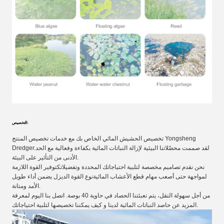
التخصيص:
تخصيص الحشيش المائي الخاص بك مع خدمات تخصيص المنتج Yongsheng
Dredger.لقد صممت محصّلاتنا البيئية لإزالة النباتات المائية بكفاءة وفعالية مع الحد
الأدنى من التأثير على البيئة.
نحن نقدم تصاميم مخصصة لتلبية احتياجاتك المحددة وتفضيلاتكتوفير القوة اللازمة
لمواجهة حتى أصعب مهام قطع الأعشاب المائيةنوع القوة الديزل يضمن أداء طويل
الأمد ومتانة.
من أجل سهولة النقل، يتم تعبئتنا الحصاد في حاوية 40 بوصة. اتصل بنا اليوم لمعرفة
المزيد عن حاصد النباتات المائية لدينا و كيف يمكننا تخصيصها لتلبية احتياجاتك.