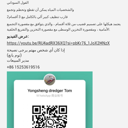
الفول السوداني
والشخصيات المياه
يمكن أن تقطع وتحطم وتجمع
2قارب تنظيف كبير آلي بالكامل مع 3 أقسام
يعتمد هيكلها على تصميم قضيب من ثلاثة أقسام ، والذي يتوافق مع مقصورة التجميع
الأمامية ، ومقصورة التخزين الوسطى مع مقصورة التخزين والتفريغ الخلفية.
عرض الفيديو:
https://youtu.be/RU4adRX36XQ?si=pbKr76_1JoX2HNzX
إذا كان أي شخص مهتم يرجى نصيحة
(توم يانغ)
مدير المبيعات
+86 15253619516