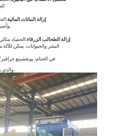
ال
إزالة النباتات المائية:
الح
أصبحت مزعجة في الأنهار وغيرها من المسطحات المائية.
و
إزالة الطحالب الزرقاء:
الحصاد مثالي
البشر والحيوانات. يمكن للآلة
في الختام، يونغشينغ جرافي
والذي يجعلها الخيار المثالي لأي شخص يريد إزالة النباتات المائية.