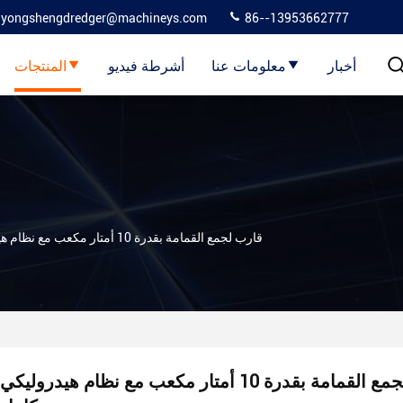
yongshengdredger@machineys.com
86--13953662777
أخبار
معلومات عنا
أشرطة فيديو
المنتجات
قارب لجمع القمامة بقدرة 10 أمتار مكعب مع نظام هيدروليكي كامل
قارب لجمع القمامة بقدرة 10 أمتار مكعب مع نظام هيدروليكي