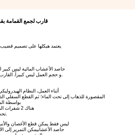
قارب لجمع القمامة بقدرة 10 أمتار مكعب مع نظام هيدروليكي 
يعتمد هيكلها على تصميم قضيب م
حاصد الأعشاب المائية ليس كبير ا
و حجم العمل ليس كبيراً. القارب يمكن أن يحمل 10 أمتار مكعبة وهو خفيف ومرن وفعال.
1. أثناء العمل، النظام الهيدرو
المقصورة للذهاب إلى تحت الماء؛ ثم القطع السفلي الذ
بواسطة الم
هناك 2 شفرات المنشار الدائري على جانبي كابينة جمع، والتي تدور بسرعة
تحت محرك الهيدروليك لقطع العشب المائي الذي ينمو أفقياً.
ليس فقط يمكن قطع الأغصان والأنبو
حاصد الأعشاب
يمكن التمرير إلى الأمام يمكن إزا