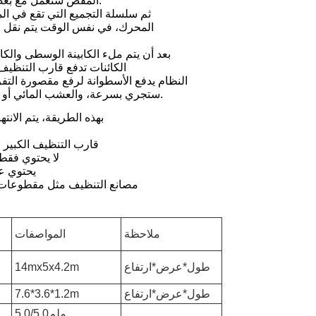
المقص ستعمل مع بعضها البعض لإنهاء الخطوة الأولى من قطع وجمع.
ثم سلسلة التجميع التي تقع في ال
المحرك، في نفس الوقت يتم نقل الن
بعد أن يتم ملء الكابينة الوسطى والكاب
الكائنات تدفع قارب التنظيف 
النظام يدفع الأسطوانة لرفع مقصورة التف
ستجري بسرعة، والعشب المائي أو الأشياء العائمة سوف يتم تفريغها على الشاطئ.
بهذه الطريقة، يتم الان
قارب التنظيف الكبير 
لا يحتوي فقط
يحتوي عل
مصانع التنظيف مثل مقطوعات ا
ملاحظة
المواصفات
طول*عرض*ارتفاع
14mx5x4.2m
طول*عرض*ارتفاع
7.6*3.6*1.2m
5.0/5.0ملم