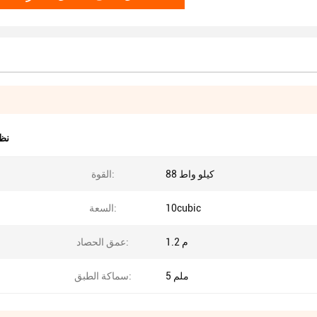
نظ
88 كيلو واط
القوة:
10cubic
السعة:
1.2 م
عمق الحصاد:
5 ملم
سماكة الطبق: