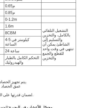
0.65م
0.85م
0-1.2m
1.6m
التشغيل التلقائي
8CBM
بالكامل، والتخزين
والتسليم إلى
4-5 كيلومتر في
الشاطئ يمكن أن
الساعة
تنتهي في وقت واحد
24 ساعة
للقطع والجمع
التحكم الكامل بالطيار
والتخزين
والهيدروليك
يتم تجهيز الحصاد البيئي بمحرك موازين، مما يضمن تشغيل سلس وفعال.
عمق الحصاد للآلة يتراوح من 0-5
لضمان قدرتها على التعامل مع الظروف الصعبة والبقاء موثوقة لفترات طويلة.
محصّل الأعشاب في البحيرة:
الحصا