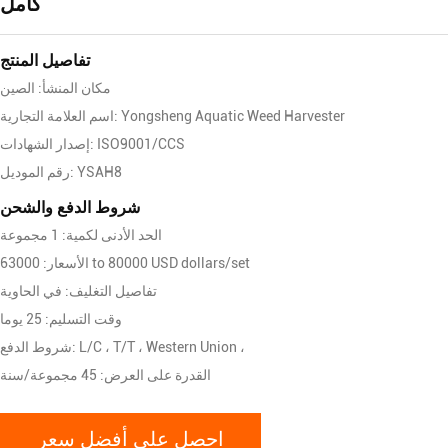
كامل
تفاصيل المنتج
مكان المنشأ: الصين
اسم العلامة التجارية: Yongsheng Aquatic Weed Harvester
إصدار الشهادات: ISO9001/CCS
رقم الموديل: YSAH8
شروط الدفع والشحن
الحد الأدنى لكمية: 1 مجموعة
الأسعار: 63000 to 80000 USD dollars/set
تفاصيل التغليف: في الحاوية
وقت التسليم: 25 يوما
شروط الدفع: L/C ، T/T ، Western Union ،
القدرة على العرض: 45 مجموعة/سنة
احصل على أفضل سعر