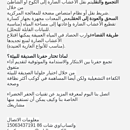
التجميع والنقل
يتم نقل الأعشاب الضارة إلى الكوخ أو الشاطئ
من خلال
شريط نقل أو نظام امتصاص مضخة للمعالجة المركزية.
السحق والعودة إلى الحقل
بعض المعدات مجهزة بجهاز كسارة
تقطيع الأعشاب الضارة وإعادتها إلى مساحة المياه (مناسبة
للنباتات القابلة للتحلل).
طريقة القضاء
قوارب الحصاد في المياه العميقة يمكنها اقتلاع
الأعشاب الضارة لمنع تجديدها
(مناسب للأنواع الغازية العنيدة).
لماذا تختار حفرنا الصديقة للبيئة؟
تجمع حفرنا بين الابتكار والاستدامة والموثوقية لتقديم أداء
متفوق
من خلال اختيار حلولنا الصديقة للبيئة،
الكفاءة التشغيلية ولكن أيضا المساهمة في كوكب أكثر نظافة
وصحة.
اتصل بنا اليوم لمعرفة المزيد عن تقنيات الحفر الخضراء
الخاصة بنا وكيف يمكن أن تستفيد منها
مشاريعك!
معلومات الاتصال
واتساب/وي شات 86 15063437191