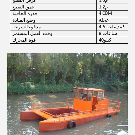
م
1.6
عرض القطع
م
1.2
عمق القطع
4 CBM
قدرة الحافلة
عجلة
وضع القيادة
4-5 كم/ساعة
مدفوع
السرعة
8 ساعات
وقت العمل المستمر
كيلو
40
قوة المحرك