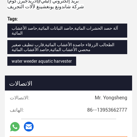
بريد إلكتروني (ليلي@دريدجيرز.كوم)
شركة شاندونغ يونغشينغ لآلات التجريف
Tags:
آلة حصد الحشرات المائية,حاصد النباتات المائية,حاصد الأعشاب
المائية
الطحالب الزرقاء حاصدة الأعشاب المائية,قارب تنظيف صغير
محصي الأعشاب المائية,حاصد الأعشاب المائية
water weeder aquatic harvester
الاتصالات
Mr. Yongsheng
الاتصالات:
86--13953662777
الهاتف: