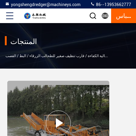
yongshengdredger@machineys.com
86--13953662777
إقتباس
المنتجات
حاصدة الأعشاب المائية عالية الكفاءة / قارب تنظيف صغير للطحالب الزرقاء / البط / القصب