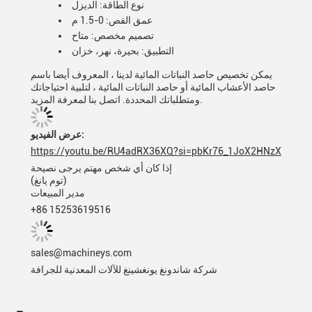
نوع الطاقة: الديزل
عمق القص: 0-1.5 م
تصميم مخصص: متاح
التطبيق: بحيرة، نهر، خزان
يمكن تخصيص حاصد النباتات المائية لدينا ، المعروف أيضا باسم
حاصد الأعشاب المائية أو حاصد النباتات المائية ، لتلبية احتياجاتك
ومتطلباتك المحددة. اتصل بنا لمعرفة المزيد.
عرض الفيديو:
https://youtu.be/RU4adRX36XQ?si=pbKr76_1JoX2HNzX
إذا كان أي شخص مهتم يرجى نصيحة
(توم يانغ)
مدير المبيعات
+86 15253619516
sales@machineys.com
شركة شاندونغ يونغشينغ للآلات المعدنية للجرافة