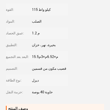
115 كيلو واط
القوة:
الصلب
المواد:
1.2 م
عمق الحصاد:
بحيرة، نهر، خزان
التطبيق:
15.5م×6.52م×3م
البعد بعد التجميع:
قضيب مكون من قسمين
التصميم:
ديزل
نوع الطاقة:
حاوية 40 بوصة
حزمة النقل:
وصف المنتج