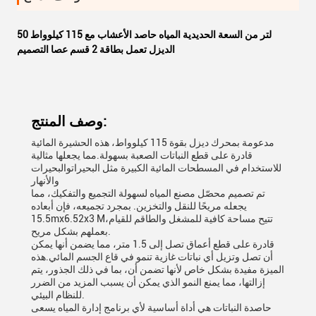
50 لتر من السعة الحديدية المياه حاصد الأعشاب مع 115 كيلوواط
الديزل تعمل بطاقة 2 قسم عصا التصميم
وصف المنتج:
مدعومة بمحرك ديزل بقوة 115 كيلوواط، هذه الحشيرة المائية
قادرة على قطع النباتات الصعبة بسهولة.مما يجعلها مثالية
للاستخدام في المسطحات المائية الكبيرة مثل البحيراتوالبحيرات
والأنهار
تم تصميم محصّل مصنع المياه لسهولة التجميع والتفكيك، مما
يجعله مريحًا للنقل والتخزين. بمجرد تجميعه، فإن أبعاده
15.5mx6.52x3 M،تتيح مساحة كافية للمشغل والطاقم للقيام
بعملهم بشكل مريح.
قادرة على قطع أعماق تصل إلى 1.5 متر، مما يضمن أنها يمكن
أن تصل وتزيل أي نباتات غازية تنمو في قاع الجسم المائي.هذه
الميزة مفيدة بشكل خاص لأنها تضمن أن، بما في ذلك الجذور، يتم
إزالتها، مما يمنع النمو الذي يمكن أن يسبب المزيد من الضرر
للنظام البيئي.
حاصدة النباتات هي أداة أساسية لأي برنامج إدارة المياه يسعى