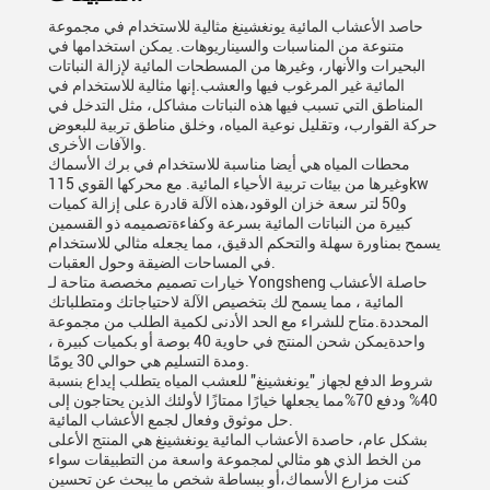
حاصد الأعشاب المائية يونغشينغ مثالية للاستخدام في مجموعة
متنوعة من المناسبات والسيناريوهات. يمكن استخدامها في
البحيرات والأنهار، وغيرها من المسطحات المائية لإزالة النباتات
المائية غير المرغوب فيها والعشب.إنها مثالية للاستخدام في
المناطق التي تسبب فيها هذه النباتات مشاكل، مثل التدخل في
حركة القوارب، وتقليل نوعية المياه، وخلق مناطق تربية للبعوض
والآفات الأخرى.
محطات المياه هي أيضا مناسبة للاستخدام في برك الأسماك
وغيرها من بيئات تربية الأحياء المائية. مع محركها القوي 115kw
و50 لتر سعة خزان الوقود،هذه الآلة قادرة على إزالة كميات
كبيرة من النباتات المائية بسرعة وكفاءةتصميمه ذو القسمين
يسمح بمناورة سهلة والتحكم الدقيق، مما يجعله مثالي للاستخدام
في المساحات الضيقة وحول العقبات.
خيارات تصميم مخصصة متاحة لـ Yongsheng حاصلة الأعشاب
المائية ، مما يسمح لك بتخصيص الآلة لاحتياجاتك ومتطلباتك
المحددة.متاح للشراء مع الحد الأدنى لكمية الطلب من مجموعة
واحدةيمكن شحن المنتج في حاوية 40 بوصة أو بكميات كبيرة ،
ومدة التسليم هي حوالي 30 يومًا.
شروط الدفع لجهاز "يونغشينغ" للعشب المياه يتطلب إيداع بنسبة
40% ودفع 70%مما يجعلها خيارًا ممتازًا لأولئك الذين يحتاجون إلى
حل موثوق وفعال لجمع الأعشاب المائية.
بشكل عام، حاصدة الأعشاب المائية يونغشينغ هي المنتج الأعلى
من الخط الذي هو مثالي لمجموعة واسعة من التطبيقات سواء
كنت مزارع الأسماك،أو ببساطة شخص ما يبحث عن تحسين