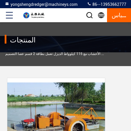
yongshengdredger@machineys.com
86--13953662777
إقتباس
المنتجات