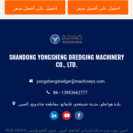
لاستخراج الرمل
الخاصة بك
احصل على أفضل سعر
احصل على أفضل سعر
SHANDONG YONGSHENG DREDGING MACHINERY
CO., LTD.
yongshengdredger@machineys.com
86--13953662777
بلدة هوانغلو، مدينة تشينغجو، فايفانغ، مقاطعة شاندونغ، الصين.
الصين جودة جيدة جرافة امتصاص القاطعة المورد. حقوق الطبع والنشر © 2024-2026