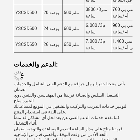
في الساعة
ساعة
760 سي بي
3800 متر3/
500 ملم
20 بوصة
YSCSD500
أم/ساعة
ساعة
900 سي بي
6،000 م3/
600 ملم
24 بوصة
YSCSD600
ام/ساعة
ساعة
1،400 سي
7،000 م3/
650 ملم
26 بوصة
YSCSD650
بي أم/ساعة
ساعة
الدعم والخدمات:
يأتي منتجنا حفر الرمل جرافة مع الدعم الفني الشامل والخدمات
لضمان
التشغيل السلس والصيانة فريقنا من المهندسين والفنيين ذوي
الخبرة متاح
لتوفير خدمات التدريب والتركيب والتشغيل في الموقع لمساعدتك
على البدء في استخدام المنتج.
كما نقدم خدمات الدعم الفني عن بعد لحل أي مشاكل قد تنشأ
أثناء التشغيل.
فريقنا متاح على مدار الساعة لتقديم المساعدة والتوجيه لضمان
الحد الأدنى من وقت التوقف وأقصى قدر من الإنتاجية.