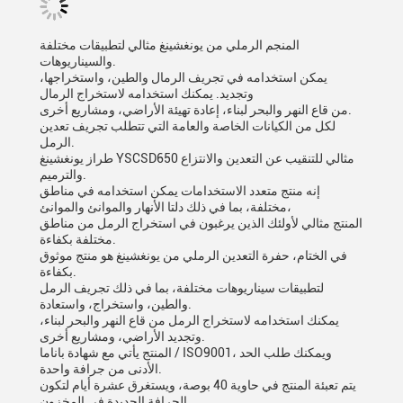
المنجم الرملي من يونغشينغ مثالي لتطبيقات مختلفة
والسيناريوهات.
يمكن استخدامه في تجريف الرمال والطين، واستخراجها،
وتجديد. يمكنك استخدامه لاستخراج الرمال
من قاع النهر والبحر لبناء، إعادة تهيئة الأراضي، ومشاريع أخرى.
لكل من الكيانات الخاصة والعامة التي تتطلب تجريف تعدين
الرمل.
طراز يونغشينغ YSCSD650 مثالي للتنقيب عن التعدين والانتزاع
والترميم.
إنه منتج متعدد الاستخدامات يمكن استخدامه في مناطق
مختلفة، بما في ذلك دلتا الأنهار والموانئ والموانئ،
المنتج مثالي لأولئك الذين يرغبون في استخراج الرمل من مناطق
مختلفة بكفاءة.
في الختام، حفرة التعدين الرملي من يونغشينغ هو منتج موثوق
بكفاءة.
لتطبيقات سيناريوهات مختلفة، بما في ذلك تجريف الرمل
والطين، واستخراج، واستعادة.
يمكنك استخدامه لاستخراج الرمل من قاع النهر والبحر لبناء،
وتجديد الأراضي، ومشاريع أخرى.
المنتج يأتي مع شهادة باناما / ISO9001، ويمكنك طلب الحد
الأدنى من جرافة واحدة.
يتم تعبئة المنتج في حاوية 40 بوصة، ويستغرق عشرة أيام لتكون
الجرافة الجديدة في المخزون.