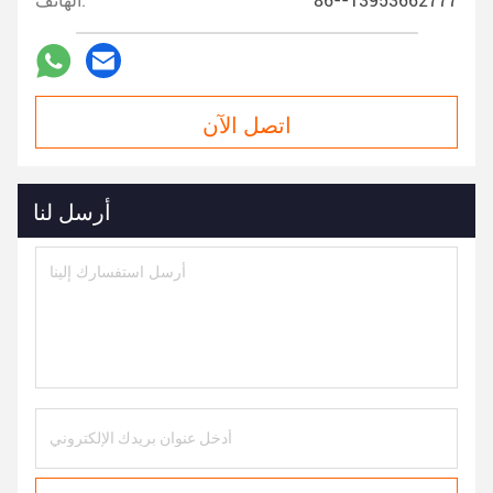
86--13953662777
الهاتف:
اتصل الآن
أرسل لنا