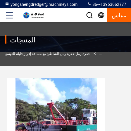
yongshengdredger@machineys.com
86--13953662777
إقتباس
المنتجات
>
>
نتجات
حفر الرمل
حفرة رمل حفرة رمل الشاطئ مع مسافة إفراز قابلة للتوسع