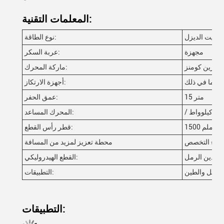
المعلمات التقنية:
زيت الديزل
نوع الطاقة:
مجهزة
عربة السكر:
مارين كومنز
ماركة المحرك:
بما في ذلك
أجهزة الارتكاز:
15 متر
عمق الحفر:
/ كيلوواط
المحرك المساعد:
1500 ملم
قطر رأس القطع:
بناء التخصص
محطة تعزيز لمزيد من المسافة
/تعدين الرمل
القطع الهيدروليكي:
لرمل والطين
التطبيقات:
التطبيقات: