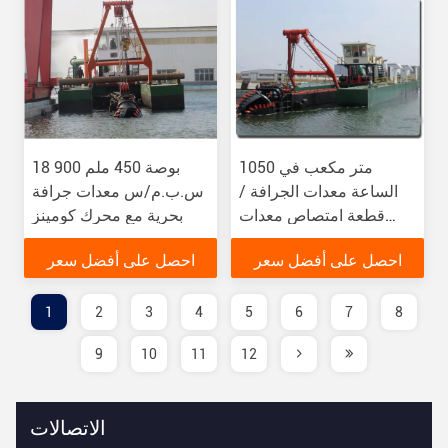
1050 متر مكعب في
18 بوصة 450 ملم 900
الساعة معدات الجرافة /
س.ب.م/س معدات جرافة
قطعة امتصاص معدات
بحرية مع محرك كومينز
الجرافة للاستخدام البحري
احصل على أفضل سعر
احصل على أفضل سعر
1
2
3
4
5
6
7
8
9
10
11
12
الاتصالات