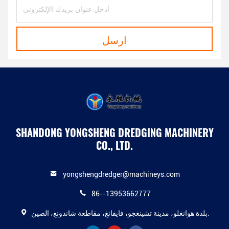
ارسل
SHANDONG YONGSHENG DREDGING MACHINERY
CO., LTD.
yongshengdredger@machineys.com
86--13953662777
بلدة هوانغلو، مدينة تشينغجو، فايفانغ، مقاطعة شاندونغ، الصين.