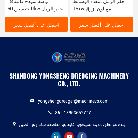
حفر الرمل متعدد الوسائط
18 بوصة نموذج قابلة
16kw مع لون أزرق
للتخصيص 50kw حفر الرمل
للاحتياجات المختلفة
لاحتياجات استخراج الرمل
لاستخراج الرمل
الخاصة بك
احصل على أفضل سعر
احصل على أفضل سعر
SHANDONG YONGSHENG DREDGING MACHINERY
CO., LTD.
yongshengdredger@machineys.com
86--13953662777
بلدة هوانغلو، مدينة تشينغجو، فايفانغ، مقاطعة شاندونغ، الصين.