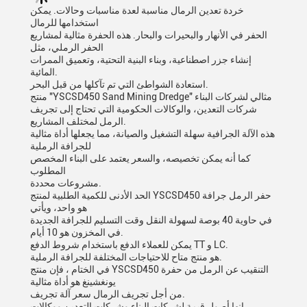
خردة تعدين الرمال مناسبة لعدة مناسبات وحالات. يمكن
استخدامها للرمال
الحفر في الأنهار والبحيرات والبحار. هذه الحفرة مثالية لمشاريع
الحفر الرملي، مثل
إنشاء جزر اصطناعية، وبناء البنية التحتية، وتعميق الممرات
المائية.
استعادة الشواطئ التي تم تآكلها من قبل البحر.
منتج "YSCSD450 Sand Mining Dredge" مثالي لشركات البناء
شركات التعدين، والوكالات الحكومية التي تحتاج إلى تجريف
الرمل لمختلف المشاريع.
هذه الآلة الجرافية سهلة التشغيل والصيانة، مما يجعلها أداة مثالية
للجرافة الرملية
كما أنه يمكن تخصيصه، والسعر يعتمد على البناء المخصص
المطلوب
مشروعات محددة.
الحد الأدنى للكمية الطلبية لمنتج YSCSD450 حفر الرمل جرافة
هو واحد، ويأتي
في حاوية 40 بوصة لسهولة النقل وقت التسليم للجرافة الجديدة
في المخزون هو 10 أيام.
يمكن للعملاء الدفع باستخدام شروط الدفع TT و LC.
هو منتج متاح للاحتياجات المختلفة للجرافة الرملية.
في الختام ، فإن منتج YSCSD450 التنقيب عن الرمل من حفرة
يونغشينغ هو أداة مثالية
من أجل تجريف الرمال سعر آلة تجريف.
إنها أصول قيمة لشركات البناء وشركات التعدين ووكالات