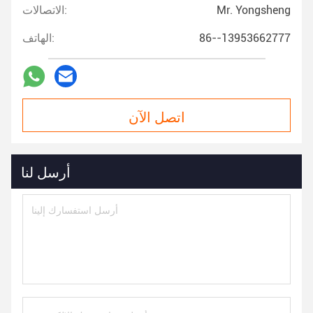
Mr. Yongsheng
الاتصالات:
86--13953662777
الهاتف:
اتصل الآن
أرسل لنا