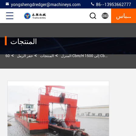
yongshengdredger@machineys.com
86--13953662777
إقتباس
المنتجات
>
>
>
المنزل
المنتجات
حفر الرمل