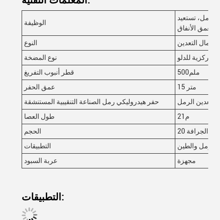
المعلمات التقنية:
الرمل، تستعيد
الوظيفة
 رمال التعدين
النوع
لمركزية للدلو
نوع المضخة
500ملم
قطر أنبوب التفريغ
15 متر
عمق الحفر
ي/تعدين الرمل
حفر هيدروليكي رمل الصناعة التنقيبية المستنشقة
21م
طول العصا
دين الجرافة
الحجم
الرمل والطين
التطبيقات
مجهزة
عربة السبود
التطبيقات: