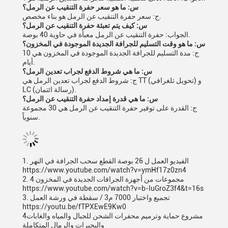
س: ما هو سعر حفرة التنقيب عن الرمل؟
ج: سعر حفرة التنقيب عن الرمل هو بناء مخصص.
س: كيف يتم تعبئة حفرة التنقيب عن الرمل؟
الجواب: حفرة التنقيب عن الرمل معبأة في حاوية 40 بوصة.
س: ما هو وقت التسليم للجرافة الجديدة الموجودة في المخزون؟
ج: مدة التسليم للجرافة الجديدة الموجودة في المخزون هي 10
أيام.
س: ما هي شروط الدفع لجراب تعدين الرمل؟
ج: شروط الدفع لجراب تعدين الرمل هي TT (تحويل تلغرافي) و
LC (رسالة ائتمان).
س: ما هي قدرة إمداد حفرة التنقيب عن الرمل؟
ج: القدرة على توفير حفرة التنقيب عن الرمل هي 30 مجموعة
سنوياً.
1. الفيديو العمل ل 26 بوصة القطع سحب الجرافة في النهر
https://www.youtube.com/watch?v=ymHf17z0zn4
2. 4 مجموعات من أجهزة الجرافات الجديدة في المخزون
https://www.youtube.com/watch?v=b-IuGroZ3f4&t=16s
3. تجميع واختبار 7000 م3 / سقطة في ورشة العمل
https://youtu.be/fTPXEwE9Kw0
4مشروع حماية وترميم محفرات الشحن للجبال والمياه والغابات
والبحيرات والرمال المتكاملة