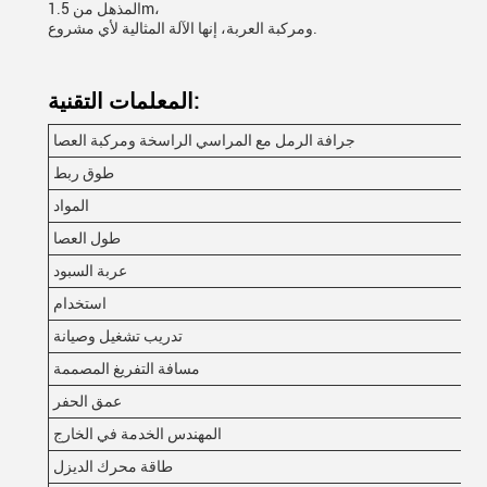
المذهل من 1.5m،
ومركبة العربة، إنها الآلة المثالية لأي مشروع.
المعلمات التقنية:
مل
جرافة الرمل مع المراسي الراسخة ومركبة العصا
زة
طوق ربط
المواد
طول العصا
زة
عربة السبود
فر
استخدام
ئع
تدريب تشغيل وصيانة
2,
مسافة التفريغ المصممة
عمق الحفر
حة
المهندس الخدمة في الخارج
طاقة محرك الديزل