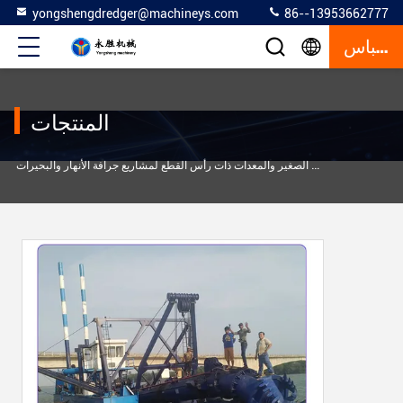
yongshengdredger@machineys.com
86--13953662777
إقتباس
المنتجات
آلات جرافات الرمل ذات الأداء العالي ذات الحجم الصغير والمعدات ذات رأس القطع لمشاريع جرافة الأنهار والبحيرات