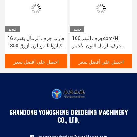
فيديو
فيديو
جرف النهر 100cbm/H
قارب جرف الرمال بقدرة 16
جرف الرمل اللون الأحمر
كيلوواط مع لون أزرق 1800
16kw قارب جرف الوحل
م 3 / ساعة للجرف النهري
YSCSD350
احصل على أفضل سعر
احصل على أفضل سعر
SHANDONG YONGSHENG DREDGING MACHINERY
CO., LTD.