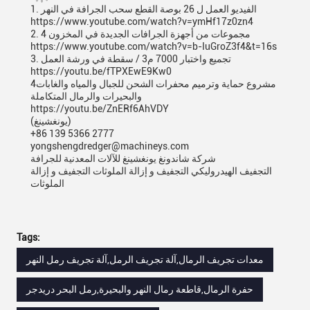
1. الفيديو العمل ل 26 بوصة القطع سحب الجرافة في النهر
https://www.youtube.com/watch?v=ymHf17z0zn4
2. 4 مجموعات من أجهزة الجرافات الجديدة في المخزون
https://www.youtube.com/watch?v=b-IuGroZ3f4&t=16s
3. تجميع واختبار 7000 م3 / سقطة في ورشة العمل
https://youtu.be/fTPXEwE9Kw0
4مشروع حماية وترميم محفرات الشحن للجبال والمياه والغابات
والبحيرات والرمال المتكاملة
https://youtu.be/ZnERf6AhVDY
(يونغشينغ)
+86 139 5366 2777
yongshengdredger@machineys.com
شركة شاندونغ يونغشينغ للآلات المعدنية للجرافة
التجفيف الهيدروليكي التجفيف و إزالة الملوثات التجفيف و إزالة
الملوثات
Tags:
معدات تجريف الرمال,آلة تجريف الرمل,آلة تجريف رمل النهر
حفرة الرمال,قاطعة رمال النهر والبحيرة,رمل البحر دريدجر