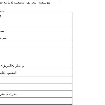
مع سفينة التجريف الشفطية لدينا مع تصميم رأس القطع، طاقة الديزل، وعمق التجريف مثير للإعجاب،
سفينة تجريف الرمل وكيف يمكن أن تفيد مشاريعك في التجريف.
ا
400-600 متر3/ساع
80 متر
18*3.8*1.0 م الطول
*
العرض* ا
التجميع الكام
محرك كامينز بقوة 201