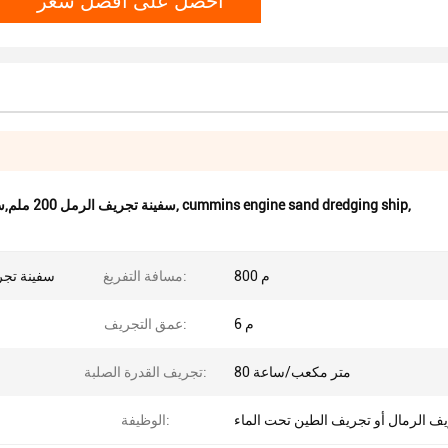
,
cummins engine sand dredging ship
,
سفينة تجريف الرمل 200 ملم,سفينة كيمينز للجرافة الرملية,سفينة تجريف الرمال البحرية
800 م
مسافة التفريغ:
سفينة تجر
6 م
عمق التجريف:
80 متر مكعب/ساعة
تجريف القدرة الصلبة:
ف الرمال أو تجريف الطين تحت الماء
الوظيفة: