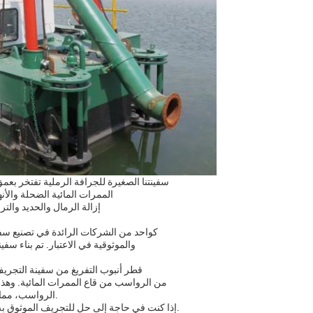
سفينتنا الصغيرة للجرافة الرملية تفتخر بعمق الجرافة يصل إلى 6 أمتار، مم
الممرات المائية الضحلة والأ
إزالة الرمال والحديد والت
كواحد من الشركات الرائدة في تصنيع سفن 
والموثوقية في الاعتبار. تم بناء س
قطر أنبوب التفريغ من سفينة التجريف الرملية الصغيرة لدي
من الرواسب من قاع الممرات المائية. وهذا
الرواسب، مما يجعلها الحل المثالي لكل من مشاريع الحفر الصغيرة والكبيرة.
إذا كنت في حاجة إلى حل للتجريف الموثوق به وفعالة، لا تبحث أكثر من سفينة تجريف الرمال الصغيرة لدينا.