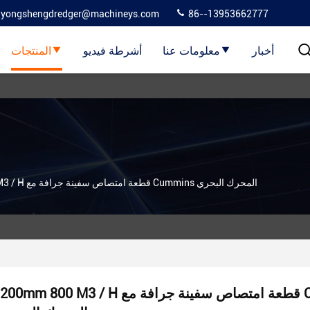
yongshengdredger@machineys.com
86--13953662777
أخبار
معلومات عنا
أشرطة فيديو
المنتجات
200mm 800 M3 / H قطعة امتصاص سفينة جرافة مع Cummins المحرك البحري
200mm 800 M3 / H قطعة امتصاص سفينة جرافة مع Cummins