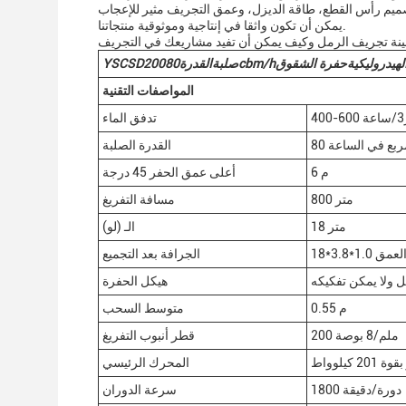
يمكن أن تكون واثقا في إنتاجية وموثوقية منتجاتنا.
لهيدروليكية
حفرة الشقوق
cbm/h
صلبة
القدرة
80
0
0
YSCSD2
المواصفات التقنية
ة
تدفق الماء
 مربع في الساعة
القدرة الصلبة
6 م
أعلى عمق الحفر 45 درجة
800 متر
مسافة التفريغ
18 متر
الـ (لو)
لعمق
الجرافة بعد التجميع
ل ولا يمكن تفكيكه
هيكل الحفرة
0.55 م
متوسط السحب
200 ملم/8 بوصة
قطر أنبوب التفريغ
 كيلوواط
المحرك الرئيسي
1800 دورة/دقيقة
سرعة الدوران