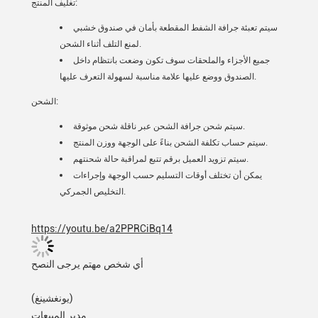
تغليف المنتج:
سيتم تعبئة جرافة الشفط المقطعة بأمان في صندوق خشبي
لمنع التلف أثناء الشحن.
جميع الأجزاء والملحقات سوف تكون وضعت بانتظام داخل
الصندوق ووضع عليها علامة مناسبة لسهولة التعرف عليها.
الشحن:
سيتم شحن جرافة الشحن عبر ناقلة شحن موثوقة.
سيتم حساب تكلفة الشحن بناءً على الوجهة ووزن المنتج.
سيتم تزويد العميل برقم تتبع لمراقبة حالة شحنتهم.
يمكن أن تختلف أوقات التسليم حسب الوجهة وإجراءات
التخليص الجمركي.
https://youtu.be/a2PPRCiBq14
أي شخص مهتم يرجى النصح
(يونغشينغ)
مدير المبيعات