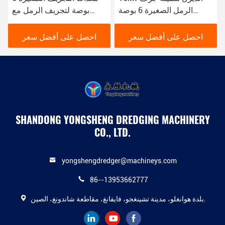
الرمل الصغيرة 6 بوصة
بوصة لتجريف الرمل مع
للجرف الرمل في النهر
مظهر أبيض
احصل على أفضل سعر
احصل على أفضل سعر
SHANDONG YONGSHENG DREDGING MACHINERY
CO., LTD.
yongshengdredger@machineys.com
86--13953662777
بلدة هوانغلو، مدينة تشينغجو، فايفانغ، مقاطعة شاندونغ، الصين.