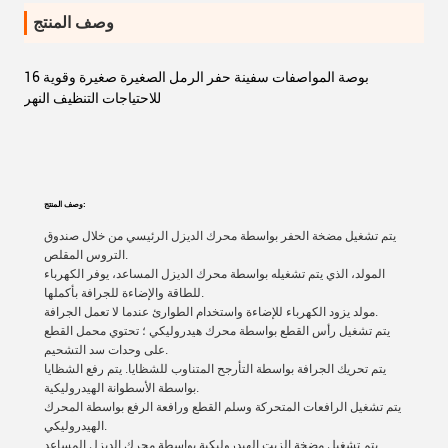
وصف المنتج
16 بوصة المواصفات سفينة حفر الرمل الصغيرة صغيرة وقوية
للاحتياجات التنظيف النهر
وصف المنتج:
يتم تشغيل مضخة الحفر بواسطة محرك الديزل الرئيسي من خلال صندوق
التروس المقلص.
المولد، الذي يتم تشغيله بواسطة محرك الديزل المساعد، يوفر الكهرباء
للطاقة والإضاءة للجرافة بأكملها.
مولد يزود الكهرباء للإضاءة واستخدام الطوارئ عندما لا تعمل الجرافة.
يتم تشغيل رأس القطع بواسطة محرك هيدروليكي ؛ تحتوي محمل القطع
على وحدات سد التشحيم.
يتم تحريك الجرافة بواسطة التأرجح المتناوب للشظايا. يتم رفع الشظايا
بواسطة الأسطوانة الهيدروليكية.
يتم تشغيل الرافعات المتحركة وسلم القطع ورافعة الرفع بواسطة المحرك
الهيدروليكي.
يتم تشغيل مضخة الزيت الهيدروليكية بواسطة محرك الديزل المساعد.