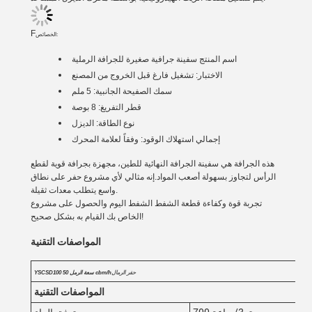
F
الخصائص:
اسم المنتج
سفينة جرافية صغيرة للجرافة الرملية
الاختبار: تشغيل فارغ قبل الخروج من المصنع
سمك الصفيحة الجانبية: 5 ملم
قطر التفريغ: 8 بوصة
نوع الطاقة: الديزل
إجمالي استهلاك الوقود: وفقاً لعلامة المحرك
هذه الجرافة هي سفينة الجرافة النهائية للطين، مجهزة بجرافة قوية لقطع
الرأس لتجاوز بسهولة أصعب المواد.إنه مثالي لأي مشروع حفر على نطاق
واسع يتطلب معدات ثقيلة.
تجربة قوة وكفاءة قطعة الشفط الشفط اليوم والحصول على مشروع
الخاص بك القيام به بشكل صحيح!
المواصفات التقنية
حفر الرمال
YSCSD100 سعة الرمل 50 cbm/h
المواصفات التقنية