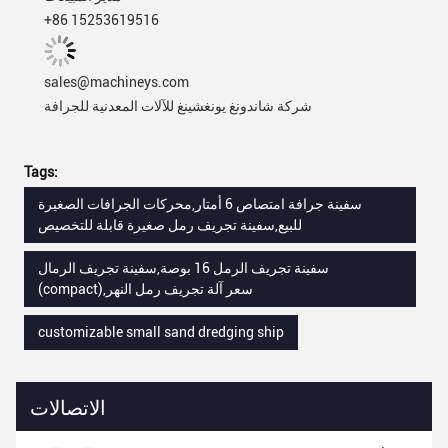
+86 15253619516
sales@machineys.com
شركة شاندونغ يونغشينغ للآلات المعدنية للجرافة
Tags:
سفينة جرافة امتصاص 6 أمتار,محركات الجرافات الصغيرة
للبيع,سفينة تجريف رمل صغيرة قابلة للتخصيص
سفينة تجريف الرمل 16 بوصة,سفينة تجريف الرمال
(compact),سعر آلة تجريف رمل النهر
customizable small sand dredging ship
الاتصالات