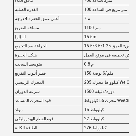
700 متر3/ساعة
تدفق الماء
100 متر مربع في الساعة
القدرة الصلبة
7 م
أعلى عمق الحفر 45 درجة
1100 متر
مسافة التفريغ
16.5m
الـ (لو)
لعرض* العمق
الجرافة بعد التجميع
 ويمكن تجميعه في موقع العمل
هيكل الحفرة
0.8 م
متوسط السحب
150 ملم/6 بوصة
قطر أنبوب التفريغ
205 كيلوواط محرك WeiChai
المحرك الرئيسي
1500 دورة/دقيقة
سرعة الدوران
محرك 55 كيلوواط WeiChai
قوة المحرك المساعد
16 كيلوواط
مولد
22 كيلوواط
قوة القطع الهيدروليكي
276 كيلوواط
الطاقة الكلية