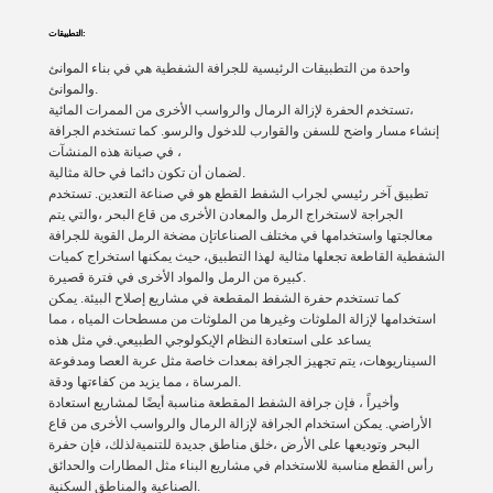
التطبيقات:
واحدة من التطبيقات الرئيسية للجرافة الشفطية هي في بناء الموانئ
والموانئ.
تستخدم الحفرة لإزالة الرمال والرواسب الأخرى من الممرات المائية،
إنشاء مسار واضح للسفن والقوارب للدخول والرسو. كما تستخدم الجرافة
في صيانة هذه المنشآت ،
لضمان أن تكون دائما في حالة مثالية.
تطبيق آخر رئيسي لجراب الشفط القطع هو في صناعة التعدين. تستخدم
الجراجة لاستخراج الرمل والمعادن الأخرى من قاع البحر ،والتي يتم
معالجتها واستخدامها في مختلف الصناعاتإن مضخة الرمل القوية للجرافة
الشفطية القاطعة تجعلها مثالية لهذا التطبيق، حيث يمكنها استخراج كميات
كبيرة من الرمل والمواد الأخرى في فترة قصيرة.
كما تستخدم حفرة الشفط المقطعة في مشاريع إصلاح البيئة. يمكن
استخدامها لإزالة الملوثات وغيرها من الملوثات من مسطحات المياه ، مما
يساعد على استعادة النظام الإيكولوجي الطبيعي.في مثل هذه
السيناريوهات، يتم تجهيز الجرافة بمعدات خاصة مثل عربة العصا ومدفوعة
المرساة ، مما يزيد من كفاءتها ودقة.
وأخيراً ، فإن جرافة الشفط المقطعة مناسبة أيضًا لمشاريع استعادة
الأراضي. يمكن استخدام الجرافة لإزالة الرمال والرواسب الأخرى من قاع
البحر وتوديعها على الأرض ،خلق مناطق جديدة للتنميةلذلك، فإن حفرة
رأس القطع مناسبة للاستخدام في مشاريع البناء مثل المطارات والحدائق
الصناعية والمناطق السكنية.