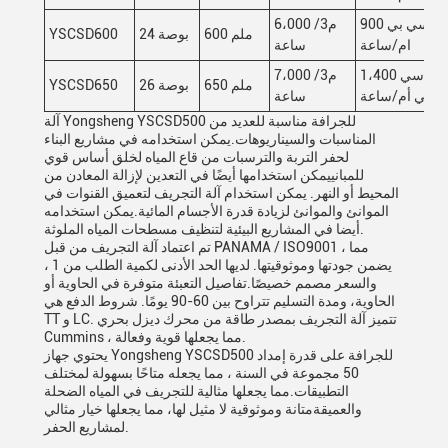
900 سي بي
6،000 م3/
600 ملم
24 بوصة
YSCSD600
ام/ساعة
ساعة
1،400 سي
7،000 م3/
650 ملم
26 بوصة
YSCSD650
بي أم/ساعة
ساعة
آلة Yongsheng YSCSD500 للجرافة مناسبة للعديد من
المناسبات والسيناريوهات.يمكن استخدامه في مشاريع البناء
لحفر التربة والترسبات من قاع المياه لخلق أساس قوي
للمبانييمكن استخدامها أيضًا في التعدين لإزالة المعادن من
المحيط أو النهر. يمكن استخدام آلة التجريف لتعميق القنوات في
الموانئ والموانئ لزيادة قدرة الأجسام المائية.يمكن استخدامه
أيضا في المشاريع البيئية لتنظيف مسطحات المياه الملوثة.
تم اعتماد آلة التجريف من قبل PANAMA / ISO9001 ، مما
يضمن جودتها وموثوقيتها. لديها الحد الأدنى لكمية الطلب من 1 ،
والسعر مصمم خصيصًا.تفاصيل التعبئة متوفرة في الحاوية أو
الحاوية، ومدة التسليم تتراوح بين 60-90 يومًا. شروط الدفع هي
TT و LC. تتميز آلة التجريف بمصدر طاقة من محرك ديزل بحري
Cummins ، مما يجعلها قوية وفعالة.
يحتوي جهاز Yongsheng YSCSD500 للجرافة على قدرة إمداد
50 مجموعة في السنة ، مما يجعله متاحًا بسهولة لمختلف
التطبيقات.مما يجعلها مثالية للتجريف في المياه الضحلة
والعميقةمتانة وموثوقية لا مثيل لها، مما يجعلها خيار مثالي
لمشاريع الحفر.