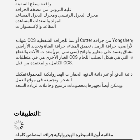
رافعة سطح السفينة
علبة التروس من مضخة الجرافة
محرك الديزل الرئيسي ومحرك الديزل المساعد
المولد والمعدات المساعدة
‬المقاعد والإكسسوارات
 جرافة Yongsheng متوفرة
المستنشاق يعتمد على معايير ولوائح (سي سي إس)معدات الآلات والقطع
الغيار الأخرى هي في متطلبات CCS وكذلكالهيكل هو مربع، والقاعدة العرضية، التي هي هيكل الصلب اللحام
الكامل، والمعتمدة من قبل CCS.
، ذاتية الدفع أو غير ذاتية الدفع، الحفارات الهيدروليكية المحمولةتفكيك
الشحن وتجميعه في موقع العمل.
ويمكن أيضاً تجهيزها بمعصومات ترسيخ وحاملات لزيادة السعة.
التطبيقات:
م
قائمة أوديل
للسيطرة الهيدروليكية
جرافة امتصاص كاملة