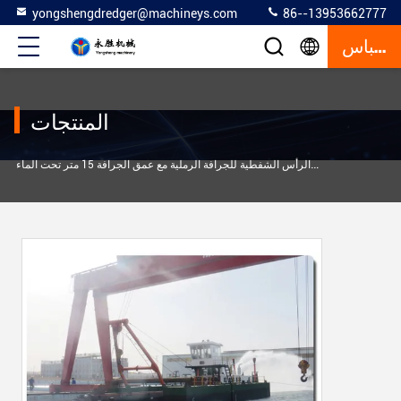
yongshengdredger@machineys.com
86--13953662777
إقتباس
المنتجات
500 ملم أجهزة شق الرأس الشفطية للجرافة الرملية مع عمق الجرافة 15 متر تحت الماء