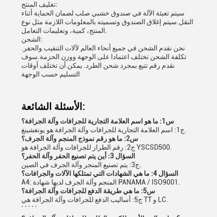
تغليف المنتج:
سيتم تعبئة الآلة في صندوق خشبي صلب لضمان الحماية أثناء
النقل.سيتم إغلاق الصندوق وتسميته بالمعلومات اللازمة مثل نوع
المنتج، كمية، وتعليمات التعامل.
الشحن:
نحن نقدم الشحن في جميع أنحاء العالم لآلات التنقيب والحفر.
تكلفة الشحن تختلف اعتمادا على الوجهة ووزن الحزمة.سوف
نقدم رقم تتبع بمجرد شحن الطرد. يمكن أن تختلف أوقات
التسليم حسب الوجهة
الأسئلة الشائعة:
س1: ما هو اسم العلامة التجارية للجرافات وآلة الجرافة؟
ج1: اسم العلامة التجارية للجرافات وآلة الجرافة هو يونغشينغ.
س2: ما هو رقم نموذج المنجم وآلة الجرف؟
ج2: رقم الطراز للجرافات وآلة الجرافة هو YSCSD500.
السؤال 3: أين يتم تصنيع الحفر وآلة الحفر؟
ج3: يتم تصنيع المنجر وآلة الجرف في الصين.
السؤال 4: ما هي الشهادات التي تمتلكها الآلات والجرافات؟
A4: المنجم وآلة الجرف لديها شهادة PANAMA / ISO9001.
س5: ما هي طريقة الدفع للجرافات وآلة الجرافة؟
ج5: أساليب الدفع للجرافات وآلة الجرافة هي TT و LC.
` ` ` ` `