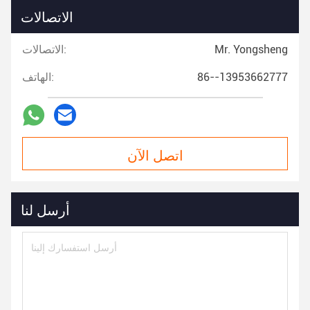
الاتصالات
Mr. Yongsheng
الاتصالات:
86--13953662777
الهاتف:
اتصل الآن
أرسل لنا