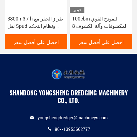
فيديو
100cbm النموذج القوي
3800m3 / h طراز الحفر مع
المكشوفات وآلة الكشوف 8
نقل Spud ونظام التحكم
بوصة لمشاريع الكشوف على
PLC سيمنز
نطاق واسع والمهام
احصل على أفضل سعر
احصل على أفضل سعر
SHANDONG YONGSHENG DREDGING MACHINERY
CO., LTD.
yongshengdredger@machineys.com
86--13953662777