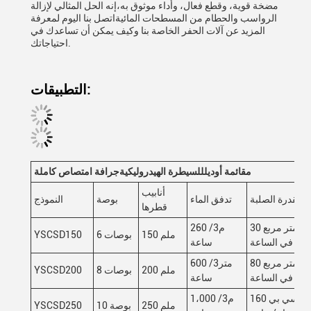
مضخة قوية، وقطع فعال، وأداء موثوق به،إنه الحل المثالي لإزالة
الرواسب والحطام من المسطحات المائيةاتصل بنا اليوم لمعرفة
المزيد عن آلات الحفر الخاصة بنا وكيف يمكن أن تساعدك في
احتياجاتك.
التطبيقات:
م
قائمة أوديل
للسيطرة الهيدروليكية
جرافة امتصاص كاملة
أنابيب
القدرة الصلبة
تدفق الماء
بوصة
النموذج
قطرها
30 متر مربع
260 م3/
150 ملم
6 بوصات
YSCSD150
في الساعة
ساعة
80 متر مربع
600 متر3/
200 ملم
8 بوصات
YSCSD200
في الساعة
ساعة
160 سي بي
1،000 م3/
250 ملم
10 بوصة
YSCSD250