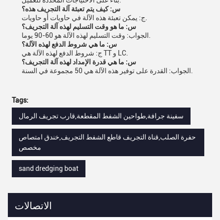
بناءً على الاحتياجات المحددة للعميل.
س: كيف يتم تعبئة آلة التجريف هذه؟
ج: يمكن تعبئة هذه الآلة في حاويات أو حاويات.
س: ما هو وقت التسليم لهذه آلة التجريف؟
الجواب: وقت التسليم لهذه الآلة هو 60-90 يوما.
س: ما هي شروط الدفع لهذه الآلة؟
ج: شروط الدفع لهذه الآلة هي TT و LC.
س: ما هي قدرة الإمداد لهذه آلة التجريف؟
الجواب: القدرة على توفير هذه الآلة هي 50 مجموعة في السنة.
Tags:
سفينة جرافة,طواحين الشفط المقطعة,قارب تجريف الرمال
حفرة الصلب,قناة التجريف قاطع الشفط التجريف,خندق امتصاص
مخصص
sand dredging boat
الاتصالات