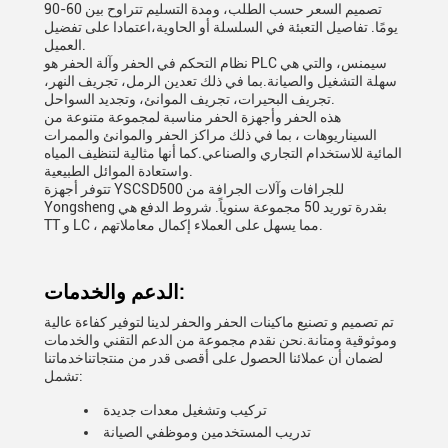
تصميم السعر حسب الطلب، ومدة التسليم تتراوح بين 60-90
يومًا. تفاصيل التعبئة في السلسلة أو الحاوية،اعتمادا على تفضيل
العميل.
نظام التحكم في الحفر وآلة الحفر هو PLC سيمنس، والتي هي
سهلة التشغيل والصيانة.بما في ذلك تعدين الرمل، تجريف النهر،
تجريف البحيرات، تجريف الموانئ، وتجديد السواحل.
هذه الحفر وأجهزة الحفر مناسبة لمجموعة متنوعة من
السيناريوهات ، بما في ذلك مراكز الحفر والموانئ والممرات
المائية للاستخدام التجاري والصناعي.كما أنها مثالية لتنظيف المياه
واستعادة الموائل الطبيعية.
تتوفر أجهزة YSCSD500 للجرافات وآلات الجرافة من
Yongsheng بقدرة توريد 50 مجموعة سنوياً. شروط الدفع هي
TT و LC ، مما يسهل على العملاء إكمال معاملاتهم.
الدعم والخدمات:
تم تصميم و تصنيع ماكينات الحفر والحفر لدينا لتوفير كفاءة عالية
وموثوقية ومتانة.نحن نقدم مجموعة من الدعم التقني والخدمات
لضمان أن عملائنا الحصول على أقصى قدر من منتجاتناخدماتنا
تشمل:
تركيب وتشغيل معدات جديدة
تدريب المستخدمين وموظفي الصيانة