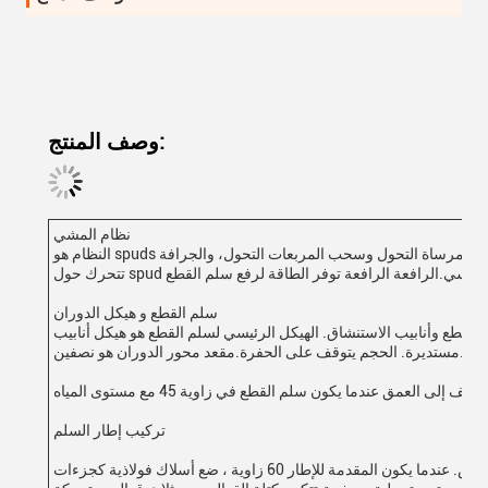
وصف المنتج:
نظام المشي
النظام هو spuds ونمط العمل تحرك التحول. من خلال إصلاح مرساة التحول وسحب المربعات التحول، والجرافة
سلم القطع و هيكل الدوران
 القطع وأنابيب الاستنشاق. الهيكل الرئيسي لسلم القطع هو هيكل أنابيب
مستديرة. الحجم يتوقف على الحفرة.مقعد محور الدوران هو نصفين.
تركيب إطار السلم
تتكون من الإطار الرئيسي وقطعة بلوك القماش. عندما يكون المقدمة للإطار 60 زاوية ، ضع أسلاك فولاذية كجزءات