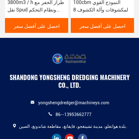
100cbm النموذج القوي
3800m3 / h طراز الحفر مع
المكشوفات وآلة الكشوف 8
نقل Spud ونظام التحكم
بوصة لمشاريع الكشوف على
PLC سيمنز
نطاق واسع والمهام
احصل على أفضل سعر
احصل على أفضل سعر
SHANDONG YONGSHENG DREDGING MACHINERY
CO., LTD.
yongshengdredger@machineys.com
86--13953662777
بلدة هوانغلو، مدينة تشينغجو، فايفانغ، مقاطعة شاندونغ، الصين.