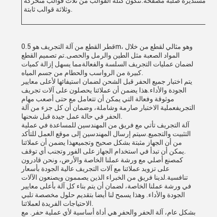
بيب مستديرة صلبة مصفحة.تتكون كتلة القوالب من ثلاث قوالب متحركة
وثلاثة قوالب ثابتة.
قطر القطع من آلة التجريف هو 0.5m، وهو مثالي لقطع من خلال
المواد الصعبة مثل الطين والرمل والحصى.تم تصميم القطع
لضمان عمليات التجريف السلسة والفعالةمما يسهل إزالة كميات
كبيرة من الرواسب والحطام من جسم المياه.
يتم اختبار جميع الحفر قبل الشحن لضمان استيفائها لأعلى معايير
الجودة والأداء.هذا يضمن أن عملائنا يحصلون على آلات تجريف
موثوقة وفعالة التي يمكن أن تتعامل مع حتى أصعب مهام
التجريفعملية الاختبار صارمة وشاملة، وضمان أن كل جزء من آلة
الحفر في حالة عمل جيدة قبل شحنها.
آلة التجريف تأتي مع فريق من المهندسين للمساعدة في عملية
التثبيت والتجميع.سيتم إرسال المهندسين إلى موقع العمل للتأكد
من أن الجهاز مثبتة بشكل صحيح وتجميعهذا يضمن أن عملائنا
يمكن أن تبدأ في استخدام الجهاز على الفور وتجنب أي توقف.
كمصنع أصلي مع ورشة عملنا الخاصة والأرض، ونحن قادرون
على تزويد عملائنا مع آلات التجريف عالية الجودة بأسعار
تنافسية.لدينا فريق من الخبراء الذين يصممون ويصنعون الآلات
في ورشة عملنا الخاصة، لضمان أن يتم بناء كل آلة بأعلى معايير
الجودة والأداء. وهذا يسمح لنا أيضا بتقديم حلول مخصصة تلبي
الاحتياجات الفريدة لعملائنا.
بشكل عام، آلة الحفر والحفر هي أداة أساسية لأي عملية حفر. مع