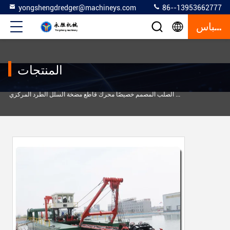
yongshengdredger@machineys.com
86--13953662777
إقتباس
المنتجات
>
 آلة الحفر
طلاء الصلب المصمم خصيصًا محرك قاطع مضخة السلل الطرد المركزي