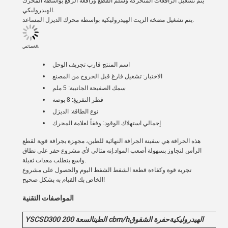
يتم تشغيل الرافعات المتحركة وسلم القطع ورافعة الرفع بواسطة المحرك
الهيدروليكي.
يتم تشغيل مضخة الزيت الهيدروليكية بواسطة محرك الديزل المساعد.
الخصائص:
اسم المنتج
قارب تجريف الوحل
الاختبار: تشغيل فارغ قبل الخروج من المصنع
سمك الصفيحة الجانبية: 5 ملم
قطر التفريغ: 8 بوصة
نوع الطاقة: الديزل
إجمالي استهلاك الوقود: وفقاً لعلامة المحرك
هذه الجرافة هي سفينة الجرافة النهائية للطين، مجهزة بجرافة قوية لقطع
الرأس لتجاوز بسهولة أصعب المواد.إنه مثالي لأي مشروع حفر على نطاق
واسع يتطلب معدات ثقيلة.
تجربة قوة وكفاءة قطعة الشفط الشفط اليوم والحصول على مشروع
الخاص بك القيام به بشكل صحيح!
المواصفات التقنية
الهيدروليكية
حفرة الشقوق
cbm/h
الطين
السعة 200
0
YSCSD30