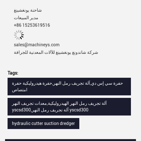
شاحنة يونغشينغ
مدير المبيعات
+86 15253619516
sales@machineys.com
شركة شاندونغ يونغشينغ للآلات المعدنية للجرافة
Tags:
حفرة سي إس دي,آلة تجريف رمل النهر,حفرة هيدروليكية حفرة
امتصاص
آلة تجريف رمل النهر الهيدروليكية,معدات تجريف النهر
yscsd300,آلة تجريف رمل النهر yscsd300
hydraulic cutter suction dredger