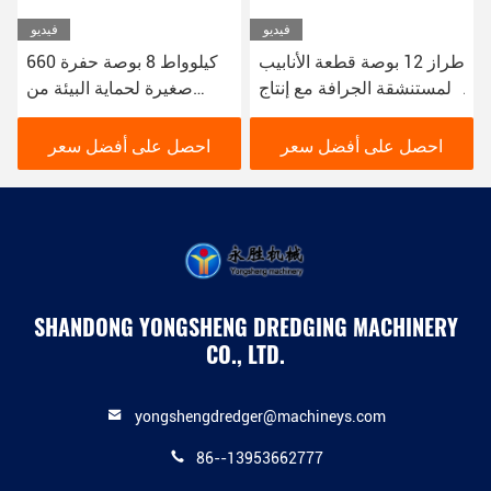
فيديو
فيديو
طراز 12 بوصة قطعة الأنابيب
660 كيلوواط 8 بوصة حفرة
المستنشقة الجرافة مع إنتاج
صغيرة لحماية البيئة من
من 200 متر مكعب في
حفرة النهر الحضرية
الساعة
احصل على أفضل سعر
احصل على أفضل سعر
SHANDONG YONGSHENG DREDGING MACHINERY
CO., LTD.
yongshengdredger@machineys.com
86--13953662777