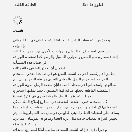
358 كيلوواط
الطاقة الكلية
التطبيقات:
واحدة من التطبيقات الرئيسية للجرافة الشفطية هي في بناء الموانئ
والموانئ.
تستخدم الحفرة لإزالة الرمال والرواسب الأخرى من الممرات المائية،
إنشاء مسار واضح للسفن والقوارب للدخول والرسو. كما تستخدم الجرافة
في صيانة هذه المنشآت ،
لضمان أن تكون دائما في حالة مثالية.
تطبيق آخر رئيسي لجراب الشفط القطع هو في صناعة التعدين. تستخدم
الجراجة لاستخراج الرمل والمعادن الأخرى من قاع البحر ،والتي يتم
معالجتها واستخدامها في مختلف الصناعاتإن مضخة الرمل القوية للجرافة
الشفطية القاطعة تجعلها مثالية لهذا التطبيق ، حيث يمكنها استخراج
كميات كبيرة من الرمل والمواد الأخرى في فترة قصيرة.
كما تستخدم حفرة الشفط المقطعة في مشاريع إصلاح البيئة. يمكن
استخدامها لإزالة الملوثات وغيرها من الملوثات من مسطحات المياه ، مما
يساعد على استعادة النظام البيئي الطبيعي.في مثل هذه السيناريوهات، يتم
تجهيز الجرافة بمعدات خاصة مثل عربة العصا ومدفوعة المرساة ، مما يزيد
من كفاءتها ودقة.
وأخيراً ، فإن جرافة الشفط المقطعة مناسبة أيضًا لمشاريع استعادة