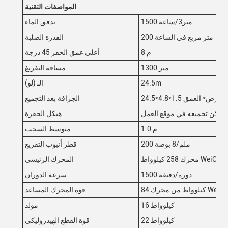
المواصفات التقنية
1500 متر3/ساعة
تدفق الماء
200 متر مربع في الساعة
القدرة الصلبة
8 م
أعلى عمق الحفر 45 درجة
1300 متر
مسافة التفريغ
24.5m
الـ (لو)
العرض* العمق
الجرافة بعد التجميع
 ويمكن تجميعه في موقع العمل
هيكل الحفرة
1.0 م
متوسط السحب
200 ملم/8 بوصة
قطر أنبوب التفريغ
محرك 258 كيلوواط WeiChai
المحرك الرئيسي
1500 دورة/دقيقة
سرعة الدوران
وواط من محرك WeiChai
قوة المحرك المساعد
16 كيلوواط
مولد
22 كيلوواط
قوة القطع الهيدروليكي