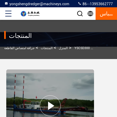
yongshengdredger@machineys.com
86--13953662777
إقتباس
المنتجات
>
>
>
جرف النهر اللون الأحمر
المنزل
المنتجات
جرافة امتصاص القاطعة