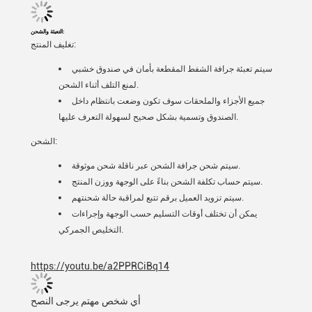
التعبئة والشحن:
تغليف المنتج:
سيتم تعبئة جرافة الشفط المقطعة بأمان في صندوق خشبي
لمنع التلف أثناء الشحن.
جميع الأجزاء والملحقات سوف تكون وضعت بانتظام داخل
الصندوق وتسمية بشكل صحيح لسهولة التعرف عليها.
الشحن:
سيتم شحن جرافة الشحن عبر ناقلة شحن موثوقة.
سيتم حساب تكلفة الشحن بناءً على الوجهة ووزن المنتج.
سيتم تزويد العميل برقم تتبع لمراقبة حالة شحنتهم.
يمكن أن تختلف أوقات التسليم حسب الوجهة وإجراءات
التخليص الجمركي.
https://youtu.be/a2PPRCiBq14
أي شخص مهتم يرجى النصح